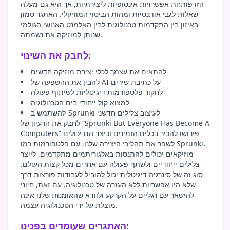
הזו פותחת אפשרויות אינסופיות ליצירתיות, אך היא גם מעלה
שאלות לגבי אותנטיות ומהות הביטוי המוזיקלי. האתגר טמון
באיזון בין התקדמות טכנולוגית לבין האלמנט האנושי הגולמי
שנותן למוזיקה את נשמתה.
לחבק את השינוי:
להתאים את עצמך לכלי יצירת מוזיקה חדשים
להבין את ההשפעה של AI על כתיבת שירים
לחקור פלטפורמות דיגיטליות לשיתוף פעולה
למצוא קול ייחודי בים הטכנולוגיה
להשתמש ב-Sprunki לעיצוב צלילים חדשני
לחבק את הרעיון של “Sprunki But Everyone Has Become A
Computers” פירושו להכיר בכלים הזמינים וכיצד הם יכולים
לשפר את תהליכי היצירה שלנו. עם פלטפורמות כמו Sprunki,
מוזיקאים יכולים להתנסות באלגוריתמים מתקדמים, לייצר
צלילים ייחודיים ולשתף פעולה עם אחרים מכל קצות העולם.
סוג זה של סינרגיה דיגיטלית יכול להוביל לעבודות פורצות דרך
שלא היו אפשריות ללא העזרה של טכנולוגיה. עם זאת, חיוני
להישאר עם רגליים על הקרקע ולוודא שהאומנות שלנו אינה
מוצלת על ידי הטכנולוגיה עצמה.
האתגרים שעומדים בפנינו: