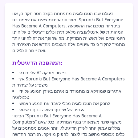
בעולם שבו הטכנולוגיה מתפתחת בקצב חסר תקדים, אנו
מוצאים את עצמנו בסcenario מוזר: Sprunki But Everyone
Has Become A Computers. ביטוי זה מסכם את ההשפעה
המהותית של אינטליגנציה מלאכותית וכלים דיגיטליים על חיינו
היומיומיים ועל תעשיית המוזיקה, מה שהופך את זה לחיוני יותר
מתמיד לחקור כיצד שינויים אלה מעצבים מחדש את היצירתיות
ואת ייצור הצלילים.
המהפכה הדיגיטלית:
עליית כלי AI בייצור מוזיקה
איך Sprunki But Everyone Has Become A Computers
משפיע על יצירתיות
אתגרים שמוזיקאים מתמודדים איתם בעידן המונע על ידי
טכנולוגיה
לחבק את הטכנולוגיה מבלי לאבד את המגע האנושי
העתיד של שיתוף פעולה בנוף דיגיטלי
הביטוי “Sprunki But Everyone Has Become A
Computers” משקף שינוי משמעותי בנוף המוזיקה. ככל שאנו
צוללים עמוק יותר לעידן הדיגיטלי, יותר אמנים מסתמכים על
כלים מבוססי מחשב כדי ליצור ולהפיק מוזיקה. הנורמה החדשה