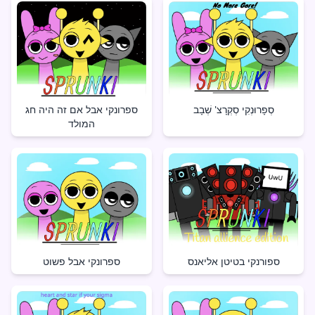
ספרונקי אבל אם זה היה חג
סְפָרוּנְקִי סְקְרָצ' שְׁבָב
המולד
ספורנקי בטיטן אליאנס
ספרונקי אבל פשוט