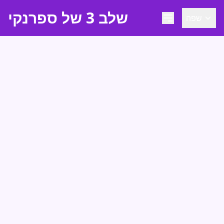
שלב 3 של ספרנקי
שפה