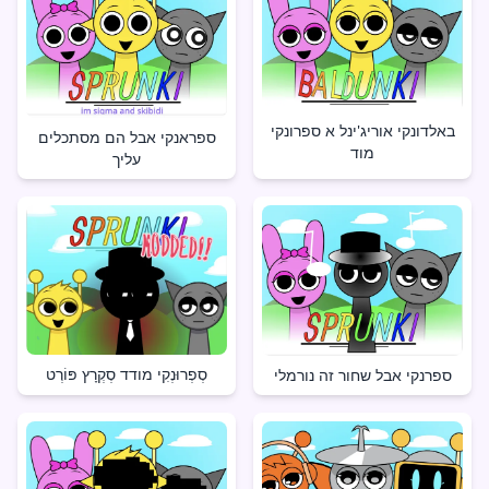
באלדונקי אוריג'ינל א ספרונקי
ספראנקי אבל הם מסתכלים
מוד
עליך
סְפְרוּנְקִי מודד סְקְרָץ פּוֹרְט
ספרנקי אבל שחור זה נורמלי