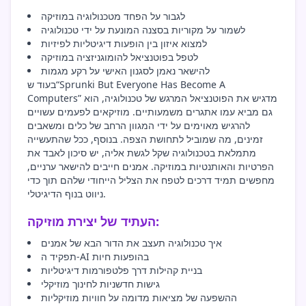
לגבור על הפחד מטכנולוגיה במוזיקה
לשמור על מקוריות בסצנה המונעת על ידי טכנולוגיה
למצוא איזון בין הופעות דיגיטליות לפיזיות
לטפל בפוטנציאל להומוגניזציה במוזיקה
להישאר נאמן לסגנון האישי על רקע מגמות
בעוד ש“Sprunki But Everyone Has Become A
Computers” מדגיש את הפוטנציאל המרגש של טכנולוגיה, הוא
גם מביא עמו אתגרים משמעותיים. מוזיקאים לפעמים עשויים
להרגיש מאוימים על ידי המגוון הרחב של כלים ומשאבים
זמינים, מה שמוביל לתחושת הצפה. בנוסף, ככל שהתעשייה
מתמלאת בטכנולוגיה שקל לגשת אליה, יש סיכון לאבד את
הפרטיות והאותנטיות במוזיקה. אמנים חייבים להישאר ערניים,
מחפשים תמיד דרכים לטפח את הצליל הייחודי שלהם תוך כדי
ניווט בנוף הדיגיטלי.
העתיד של יצירת מוזיקה:
איך טכנולוגיה תעצב את הדור הבא של אמנים
תפקיד ה-AI בהופעות חיות
בניית קהילות דרך פלטפורמות דיגיטליות
גישות חדשניות לחינוך מוזיקלי
ההשפעה של מציאות מדומה על חוויות מוזיקליות