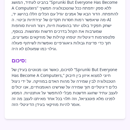
בהביט לעתיד, המושג “Sprunki But Everyone Has Become
A Computers” ללא ספק יתפתח ככל שהטכנולוגיה תמשיך
להתפתח. הדור הבא של אמנים יגדל עם הכלים הללו בהישג יד,
מה שיאפשר רמות חסרות תקדים של יצירתיות וביטוי. ה-AI
ישחק תפקיד בולט יותר בהופעות חיות, ויצור חוויות סוחפות
שמערבות את הקהל בדרכים חדשות ומרגשות. בנוסף,
פלטפורמות דיגיטליות יטפחו קהילות של מוזיקאים ומעריצים,
תוך כדי פריצת גבולות גיאוגרפיים ואפשרות לשיתוף פעולה
וגילוי כמו שמעולם לא היה.
סיכום:
לסיכום, כאשר אנו מנווטים בעידן של “Sprunki But Everyone
Has Become A Computers,” חיוני למצוא איזון בין חיבוק
הטכנולוגיה לבין שמירה על מהות האדם במוזיקה. על ידי ניצול
כלים דיגיטליים תוך שמירה על שורשינו האומנותיים, אנו יכולים
לעצב עתיד שחוגג חדשנות מבלי להתפשר על אותנטיות. המסע
לפנינו מלא פוטנציאל, וזה תלוי בכל אחד מאיתנו לעצב מה זה
אומר להיות מוזיקאי בעידן הדיגיטלי הזה.