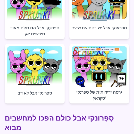
ספראנקי אבל יש בנות עם שיער
סְפּרוּנְקִי אבל הם כולם מאוד
טיפשים אק
גרסה ידידותית של ספרנקי
ספרונקי אבל לא דם
סקראץ'
סְפְרוּנְקִי אבל כולם הפכו למחשבים
מבוא