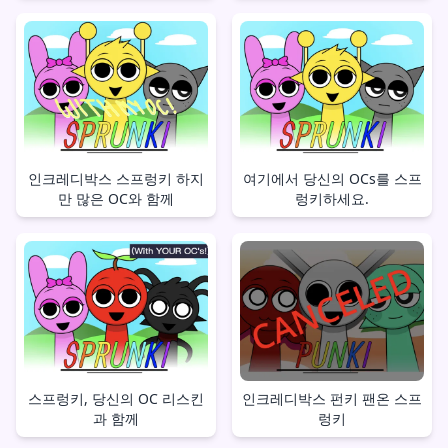
인크레디박스 스프렁키 하지
여기에서 당신의 OCs를 스프
만 많은 OC와 함께
렁키하세요.
스프렁키, 당신의 OC 리스킨
인크레디박스 펀키 팬온 스프
과 함께
렁키