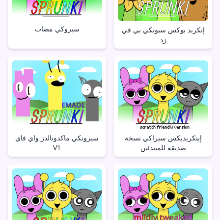
سبروكي مصاب
إنكريد بوكس سبونكي بي في
زد
إينكريدبكس سبراكي نسخة
سبرونكي ماكدونالدز واي فاي
صديقة للمبتدئين
V1