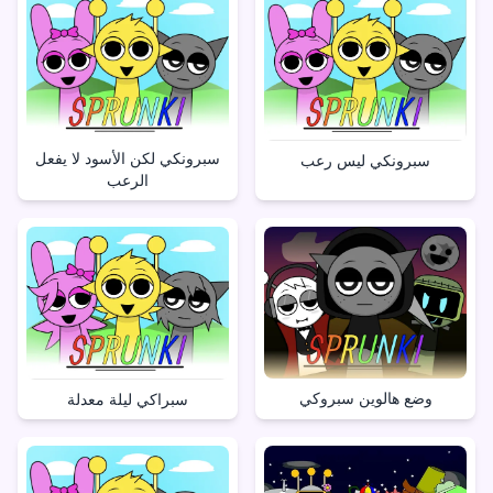
سبرونكي لكن الأسود لا يفعل
سبرونكي ليس رعب
الرعب
وضع هالوين سبروكي
سبراكي ليلة معدلة