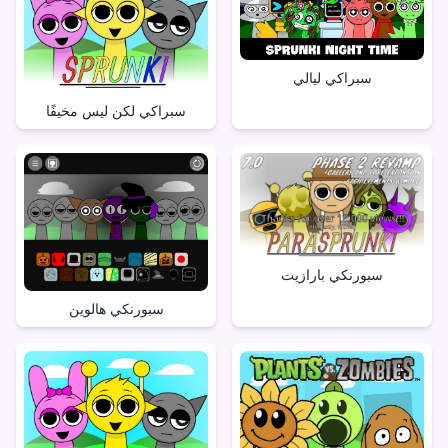
سبراكي ليالي
سبراكي لكن ليس مخيفًا
سبورنكي بارازيت
سبورنكي هالوين