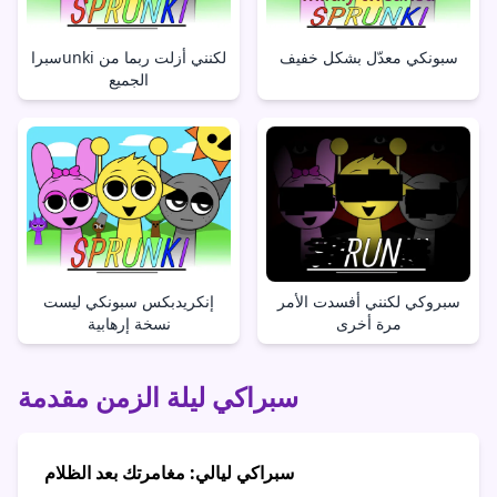
سبونكي معدّل بشكل خفيف
سبراunki لكنني أزلت ربما من
الجميع
سبروكي لكنني أفسدت الأمر
إنكريدبكس سبونكي ليست
مرة أخرى
نسخة إرهابية
سبراكي ليلة الزمن مقدمة
سبراكي ليالي: مغامرتك بعد الظلام