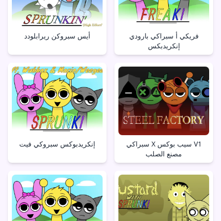
فريكي أ سبراكي بارودي
أيس سبروكن ريرابلودد
إنكريدبكس
سبراكي X سيب بوكس V1
إنكريدبوكس سبروكي فيت
مصنع الصلب