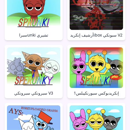
أرشيف إنكريدibox سبونكي V2
سبراunki تشيري
إنكريدبوكس سبورنكيبلس1
سبرونكي سبرونكي V3