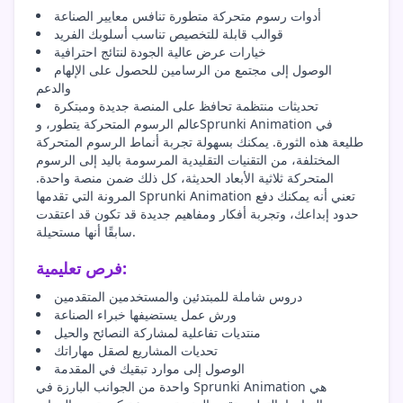
أدوات رسوم متحركة متطورة تنافس معايير الصناعة
قوالب قابلة للتخصيص تناسب أسلوبك الفريد
خيارات عرض عالية الجودة لنتائج احترافية
الوصول إلى مجتمع من الرسامين للحصول على الإلهام
والدعم
تحديثات منتظمة تحافظ على المنصة جديدة ومبتكرة
عالم الرسوم المتحركة يتطور، وSprunki Animation في
طليعة هذه الثورة. يمكنك بسهولة تجربة أنماط الرسوم المتحركة
المختلفة، من التقنيات التقليدية المرسومة باليد إلى الرسوم
المتحركة ثلاثية الأبعاد الحديثة، كل ذلك ضمن منصة واحدة.
المرونة التي تقدمها Sprunki Animation تعني أنه يمكنك دفع
حدود إبداعك، وتجربة أفكار ومفاهيم جديدة قد تكون قد اعتقدت
سابقًا أنها مستحيلة.
فرص تعليمية:
دروس شاملة للمبتدئين والمستخدمين المتقدمين
ورش عمل يستضيفها خبراء الصناعة
منتديات تفاعلية لمشاركة النصائح والحيل
تحديات المشاريع لصقل مهاراتك
الوصول إلى موارد تبقيك في المقدمة
واحدة من الجوانب البارزة في Sprunki Animation هي