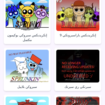
إنكريدبكس باراسبرونكي 9
إنكريدبكس سبروكي بوكيمون
مكتمل
سبرنكي ري سبرنك
سبروكن بلايبل