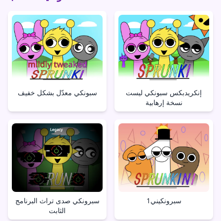
إنكريدبكس سبونكي ليست
سبونكي معدّل بشكل خفيف
نسخة إرهابية
سبرونكيني1
سبرونكي صدى تراث البرنامج
الثابت