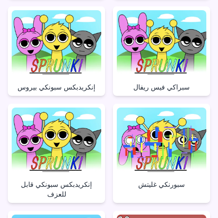
سبراكي فيس ريفال
إنكريدبكس سبونكي بيروس
سبورنكي غليتش
إنكريدبكس سبونكي قابل
للعزف