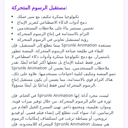
مستقبل الرسوم المتحركة:
تكنولوجيا مبتكرة تتكيف مع سير عملك
دمج أدوات الذكاء الاصطناعي لتعزيز الإبداع
تحسين مستمر بناءً على ملاحظات المستخدمين
التزام بالاستدامة في إنتاج الرسوم المتحركة
رؤية لمستقبل تعاوني في الرسوم المتحركة
بينما نتطلع إلى المستقبل، فإن Sprunki Animation مستعدة
للبقاء في طليعة صناعة الرسوم المتحركة. المنصة تتطور
باستمرار، مع دمج تكنولوجيا مبتكرة وأدوات ذكاء اصطناعي لا
تعزز فقط عملية الإبداع بل تجعلها أكثر كفاءة أيضًا. تقدر
Sprunki Animation ملاحظات المستخدمين، مما يضمن أن
تنمو المنصة وتتكيف لتلبية احتياجات مستخدميها. علاوة على ذلك،
هناك التزام قوي بالاستدامة، مما يضمن أن يكون مستقبل إنتاج
الرسوم المتحركة ليس فقط إبداعيًا بل أيضًا مسؤولًا.
في الختام، فإن Sprunki Animation ليست مجرد أداة؛ إنها
ثورة في عالم الرسوم المتحركة. من خلال توفير ميزات قوية،
وموارد تعليمية، ومجتمع داعم، تهيئ المسرح للجيل القادم من
الرسامين. لذا، سواء كنت تتطلع إلى إنشاء فيلم قصير، أو فيديو
ترويجي، أو ببساطة ترغب في استكشاف إمكانيات الرسوم
المتحركة اللامحدودة، فإن Sprunki Animation هي منصتك