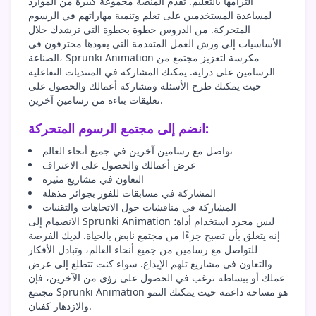
التزامها بالتعليم. تقدم المنصة مجموعة كبيرة من الموارد
لمساعدة المستخدمين على تعلم وتنمية مهاراتهم في الرسوم
المتحركة. من الدروس خطوة بخطوة التي ترشدك خلال
الأساسيات إلى ورش العمل المتقدمة التي يقودها محترفون في
الصناعة، Sprunki Animation مكرسة لتعزيز مجتمع من
الرسامين على دراية. يمكنك المشاركة في المنتديات التفاعلية
حيث يمكنك طرح الأسئلة ومشاركة أعمالك والحصول على
تعليقات بناءة من رسامين آخرين.
انضم إلى مجتمع الرسوم المتحركة:
تواصل مع رسامين آخرين في جميع أنحاء العالم
عرض أعمالك والحصول على الاعتراف
التعاون في مشاريع مثيرة
المشاركة في مسابقات للفوز بجوائز مذهلة
المشاركة في مناقشات حول الاتجاهات والتقنيات
الانضمام إلى Sprunki Animation ليس مجرد استخدام أداة؛
إنه يتعلق بأن تصبح جزءًا من مجتمع نابض بالحياة. لديك الفرصة
للتواصل مع رسامين من جميع أنحاء العالم، وتبادل الأفكار
والتعاون في مشاريع تلهم الإبداع. سواء كنت تتطلع إلى عرض
عملك أو ببساطة ترغب في الحصول على رؤى من الآخرين، فإن
مجتمع Sprunki Animation هو مساحة داعمة حيث يمكنك النمو
والازدهار كفنان.