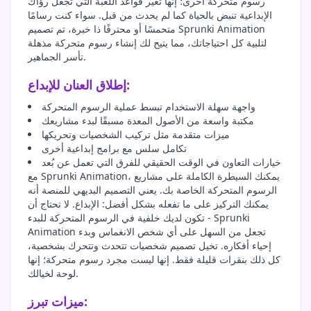
رسوم متحركة أخرى؛ إنها تغير قواعد اللعبة التي تجعل رؤاك
الإبداعية تنبض بالحياة كما لم يحدث من قبل. سواء كنت رسامًا
متحمسًا أو محترفًا ذا خبرة، تم تصميم Sprunki Animation
لتلبية كل احتياجاتك، مما يتيح لك إنشاء رسوم متحركة مذهلة
تأسر الجماهير.
إطلاق العنان للإبداع:
واجهة سهلة الاستخدام تبسط عملية الرسوم المتحركة
مكتبة واسعة من الأصول المعدة مسبقًا لبدء مشاريعك
ميزات متقدمة مثل تركيب الشخصيات وتحريكها
تكامل سلس مع برامج إبداعية أخرى
خيارات التعاون في الوقت الحقيقي للفرق التي تعمل عن بُعد
مع Sprunki Animation، يمكنك السيطرة الكاملة على مشاريع
الرسوم المتحركة الخاصة بك. يعني التصميم البديهي للمنصة أنه
يمكنك التركيز على ما تفعله بشكل أفضل: الإبداع. لا تحتاج أن
تكون لديك خلفية في الرسوم المتحركة للبدء - Sprunki
Animation تجعل من السهل على أي شخص الانغماس وبدء
إحياء أفكاره. تخيل تصميم شخصيات تتحدث وتتحرك بشخصية،
كل ذلك بنقرات قليلة فقط. إنها ليست مجرد رسوم متحركة؛ إنها
لوحة لخيالك.
ميزات تبرز: