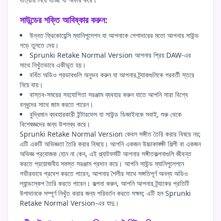
সাউন্ডের শক্তি আবিষ্কার করুন:
উন্নত ফ্রিকোয়েন্সি ম্যানিপুলেশন যা আপনাকে পেশাদারের মতো আপনার সাউন্ড
গড়ে তুলতে দেয়।
Sprunki Retake Normal Version আপনার প্রিয় DAW-এর
সাথে নিখুঁতভাবে একীভূত হয়।
বর্ধিত অডিও প্রভাবগুলি অনুভব করুন যা আপনার ট্র্যাকগুলিকে পরবর্তী স্তরে
নিয়ে যায়।
বাস্তব-সময়ের সহযোগিতা সরঞ্জাম ব্যবহার করুন যাতে আপনি সারা বিশ্বে
বন্ধুদের সাথে জাম করতে পারেন।
বুদ্ধিমান ব্যবহারকারী ইন্টারফেস যা সাউন্ড ডিজাইনকে সবাই, শুরু থেকে
বিশেষজ্ঞদের জন্য উপলব্ধ করে।
Sprunki Retake Normal Version কেবল সঙ্গীত তৈরি করার বিষয়ে নয়;
এটি একটি অভিজ্ঞতা তৈরি করার বিষয়ে। আপনি একজন উচ্চাকাঙ্ক্ষী শিল্পী বা একজন
অভিজ্ঞ প্রযোজক হোন না কেন, এই প্ল্যাটফর্মটি আপনার সঙ্গীতকল্পনাগুলি জীবন্ত
করতে প্রয়োজনীয় সমস্ত সরঞ্জাম প্রদান করে। আপনি সাউন্ড ম্যানিপুলেশনে
গভীরভাবে প্রবেশ করতে পারেন, আপনার শৈলীর সাথে সঙ্গতিপূর্ণ অনন্য অডিও
ল্যান্ডস্কেপ তৈরি করতে পারেন। কল্পনা করুন, আপনি আপনার ট্র্যাকের প্রতিটি
উপাদানকে সম্পূর্ণ নিখুঁত করার জন্য পরিবর্তন করতে সক্ষম; এটি হল Sprunki
Retake Normal Version-এর যাদু।