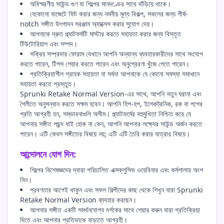
অবিস্মরণীয় সাউন্ড গুণ যা শিল্পের মানদণ্ডের সাথে দাঁড়িয়ে থাকে।
যেকোনো বাজেটে ফিট করার জন্য নমনীয় মূল্য বিকল্প, সকলের জন্য শীর্ষ-
notch সঙ্গীত উৎপাদন সরঞ্জাম অ্যাক্সেস করার সুযোগ দেয়।
আপনাকে দ্রুত প্ল্যাটফর্মটি মাস্টার করতে সহায়তা করার জন্য বিস্তৃত
টিউটোরিয়াল এবং সম্পদ।
সক্রিয় সম্প্রদায় ফোরাম যেখানে আপনি অন্যান্য ব্যবহারকারীদের সাথে সংযোগ
করতে পারেন, টিপস শেয়ার করতে পারেন এবং অনুপ্রেরণা খুঁজে পেতে পারেন।
প্রতিক্রিয়াশীল গ্রাহক সহায়তা যা সর্বদা আপনাকে যে কোনো সমস্যা সমাধানে
সহায়তা করতে প্রস্তুত।
Sprunki Retake Normal Version-এর সাথে, আপনি নতুন ঘরানা এবং
শৈলীতে অনুসন্ধান করতে সক্ষম হবেন। আপনি হিপ-হপ, ইলেকট্রনিক, রক বা পপের
প্রতি আগ্রহী হন, সম্ভাবনাগুলি অসীম। প্ল্যাটফর্মের বহুমুখিতা নিশ্চিত করে যে
আপনার সঙ্গীত পছন্দ যাই হোক না কেন, আপনি আপনার লক্ষ্যের সাউন্ড অর্জন করতে
পারেন। এটি কেবল সঙ্গীতের বিষয়ে নয়; এটি এটি তৈরি করার যাত্রার বিষয়ে।
আন্দোলনে যোগ দিন:
শিল্পের বিশেষজ্ঞদের দ্বারা পরিচালিত এক্সক্লুসিভ ওয়েবিনার এবং কর্মশালায় অংশ
নিন।
প্রবণতার আগেই থাকুন এবং সফল শিল্পীদের কাছ থেকে শিখুন যারা Sprunki
Retake Normal Version ব্যবহার করছেন।
আপনার সঙ্গীত একটি সমর্থনযোগ্য দর্শকের সাথে শেয়ার করুন যারা প্রতিক্রিয়া
দিতে এবং আপনার প্রতিভাকে বাড়াতে আগ্রহী।