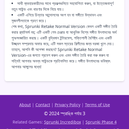
সাথী ব্যবহারকারীদের সাথে প্রকল্পগুলিতে সহযোগিতা করুন, যা উত্তেজনাপূর্ণ
নতুন সাউন্ড এবং ধারণার দিকে নিয়ে যায়।
একটি এগিয়ে চিন্তার আন্দোলনের অংশ হন যা সঙ্গীতে উদ্ভাবন এবং
সৃজনশীলতাকে গ্রহণ করে।
শেষ কথা, Sprunki Retake Normal Version কেবল একটি সঙ্গীত তৈরি
করার প্ল্যাটফর্ম নয়; এটি একটি গেম চেঞ্জার যা আধুনিক বিশ্বে সঙ্গীত উৎপাদনের অর্থ
পুনঃসংজ্ঞায়িত করছে। একটি বুদ্ধিমান ইন্টারফেস, শক্তিশালী বৈশিষ্ট্য এবং একটি
উজ্জ্বল সম্প্রদায় অফার করে, এটি সকল স্তরের শিল্পীদের জন্য দরজা খুলে দেয়।
তাহলে, আপনি কী অপেক্ষা করছেন? Sprunki Retake Normal
Version-এর জগতে প্রবেশ করুন এবং এমন সঙ্গীত তৈরি করা শুরু করুন যা
সত্যিই আপনার অনন্য সাউন্ডকে প্রতিফলিত করে। সঙ্গীত উৎপাদনের ভবিষ্যৎ
আপনার আঙ্গুলের মধ্যে!
About
|
Contact
|
Privacy Policy
|
Terms of Use
© 2024 স্প্রাঙ্কি পর্যায় 3
Related Games:
Sprunki Incredibox
|
Sprunki Phase 4