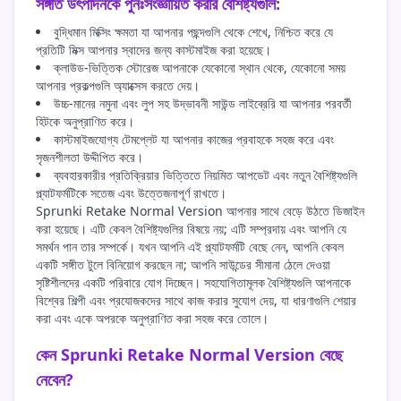
সঙ্গীত উৎপাদনকে পুনঃসংজ্ঞায়িত করার বৈশিষ্ট্যগুলি:
বুদ্ধিমান মিক্সিং ক্ষমতা যা আপনার পছন্দগুলি থেকে শেখে, নিশ্চিত করে যে
প্রতিটি মিক্স আপনার স্বাদের জন্য কাস্টমাইজ করা হয়েছে।
ক্লাউড-ভিত্তিক স্টোরেজ আপনাকে যেকোনো স্থান থেকে, যেকোনো সময়
আপনার প্রকল্পগুলি অ্যাক্সেস করতে দেয়।
উচ্চ-মানের নমুনা এবং লুপ সহ উদ্ভাবনী সাউন্ড লাইব্রেরি যা আপনার পরবর্তী
হিটকে অনুপ্রাণিত করে।
কাস্টমাইজযোগ্য টেমপ্লেট যা আপনার কাজের প্রবাহকে সহজ করে এবং
সৃজনশীলতা উদ্দীপিত করে।
ব্যবহারকারীর প্রতিক্রিয়ার ভিত্তিতে নিয়মিত আপডেট এবং নতুন বৈশিষ্ট্যগুলি
প্ল্যাটফর্মটিকে সতেজ এবং উত্তেজনাপূর্ণ রাখতে।
Sprunki Retake Normal Version আপনার সাথে বেড়ে উঠতে ডিজাইন
করা হয়েছে। এটি কেবল বৈশিষ্ট্যগুলির বিষয়ে নয়; এটি সম্প্রদায় এবং আপনি যে
সমর্থন পান তার সম্পর্কে। যখন আপনি এই প্ল্যাটফর্মটি বেছে নেন, আপনি কেবল
একটি সঙ্গীত টুলে বিনিয়োগ করছেন না; আপনি সাউন্ডের সীমানা ঠেলে দেওয়া
সৃষ্টিশীলদের একটি পরিবারে যোগ দিচ্ছেন। সহযোগিতামূলক বৈশিষ্ট্যগুলি আপনাকে
বিশ্বের শিল্পী এবং প্রযোজকদের সাথে কাজ করার সুযোগ দেয়, যা ধারণাগুলি শেয়ার
করা এবং একে অপরকে অনুপ্রাণিত করা সহজ করে তোলে।
কেন Sprunki Retake Normal Version বেছে
নেবেন?