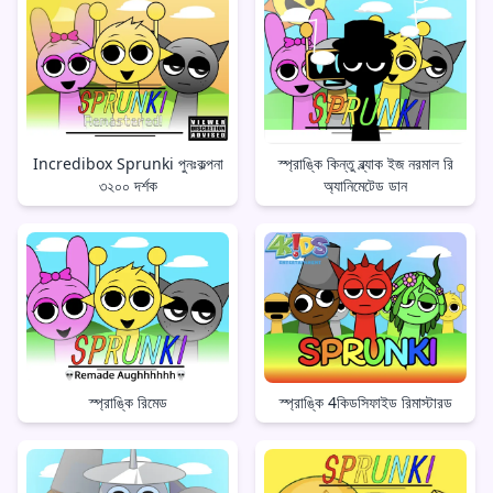
Incredibox Sprunki পুনঃকল্পনা
স্প্রাঙ্কি কিন্তু ব্ল্যাক ইজ নরমাল রি
৩২০০ দর্শক
অ্যানিমেটেড ডান
স্প্রাঙ্কি রিমেড
স্প্রাঙ্কি 4কিডসিফাইড রিমাস্টারড