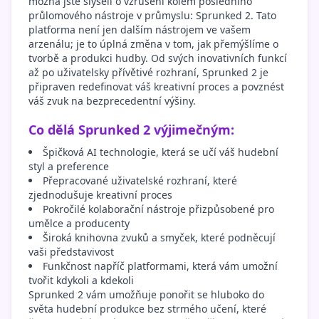
možná jste slyšeli o vzrušení kolem posledního
průlomového nástroje v průmyslu: Sprunked 2. Tato
platforma není jen dalším nástrojem ve vašem
arzenálu; je to úplná změna v tom, jak přemýšlíme o
tvorbě a produkci hudby. Od svých inovativních funkcí
až po uživatelsky přívětivé rozhraní, Sprunked 2 je
připraven redefinovat váš kreativní proces a povznést
váš zvuk na bezprecedentní výšiny.
Co dělá Sprunked 2 výjimečným:
Špičková AI technologie, která se učí váš hudební
styl a preference
Přepracované uživatelské rozhraní, které
zjednodušuje kreativní proces
Pokročilé kolaborační nástroje přizpůsobené pro
umělce a producenty
Široká knihovna zvuků a smyček, které podněcují
vaši představivost
Funkčnost napříč platformami, která vám umožní
tvořit kdykoli a kdekoli
Sprunked 2 vám umožňuje ponořit se hluboko do
světa hudební produkce bez strmého učení, které