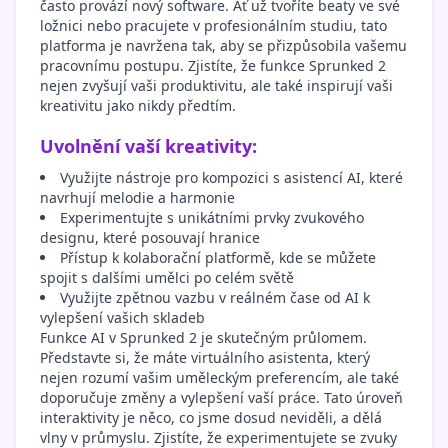
často provází nový software. Ať už tvoříte beaty ve své
ložnici nebo pracujete v profesionálním studiu, tato
platforma je navržena tak, aby se přizpůsobila vašemu
pracovnímu postupu. Zjistíte, že funkce Sprunked 2
nejen zvyšují vaši produktivitu, ale také inspirují vaši
kreativitu jako nikdy předtím.
Uvolnění vaší kreativity:
Využijte nástroje pro kompozici s asistencí AI, které
navrhují melodie a harmonie
Experimentujte s unikátními prvky zvukového
designu, které posouvají hranice
Přístup k kolaborační platformě, kde se můžete
spojit s dalšími umělci po celém světě
Využijte zpětnou vazbu v reálném čase od AI k
vylepšení vašich skladeb
Funkce AI v Sprunked 2 je skutečným průlomem.
Představte si, že máte virtuálního asistenta, který
nejen rozumí vašim uměleckým preferencím, ale také
doporučuje změny a vylepšení vaší práce. Tato úroveň
interaktivity je něco, co jsme dosud neviděli, a dělá
vlny v průmyslu. Zjistíte, že experimentujete se zvuky