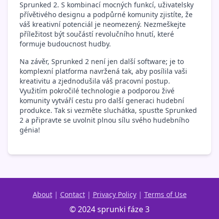
Sprunked 2. S kombinací mocných funkcí, uživatelsky
přívětivého designu a podpůrné komunity zjistíte, že
váš kreativní potenciál je neomezený. Nezmeškejte
příležitost být součástí revolučního hnutí, které
formuje budoucnost hudby.
Na závěr, Sprunked 2 není jen další software; je to
komplexní platforma navržená tak, aby posílila vaši
kreativitu a zjednodušila váš pracovní postup.
Využitím pokročilé technologie a podporou živé
komunity vytváří cestu pro další generaci hudební
produkce. Tak si vezměte sluchátka, spusťte Sprunked
2 a připravte se uvolnit plnou sílu svého hudebního
génia!
About
|
Contact
|
Privacy Policy
|
Terms of Use
© 2024 sprunki fáze 3