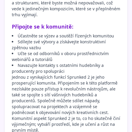
a strukturami, které byste možná nepovažovali, což
vede k jedinečným kompozicím, které se v přeplněném
trhu vyjímají.
Připojte se k komunitě:
Účastněte se výzev a soutěží řízených komunitou
Sdílejte své výtvory a získávejte konstruktivní
zpětnou vazbu
Učte se od odborníků v oboru prostřednictvím
webinářů a tutoriálů
Navazujte kontakty s ostatními hudebníky a
producenty pro spolupráci
Jednou z vynikajících funkcí Sprunked 2 je jeho
prosperující komunita. Připojením se k této platformě
nezískáte pouze přístup k revolučním nástrojům, ale
také se spojíte s sítí vášnivých hudebníků a
producentů. Společně můžete sdílet nápady,
spolupracovat na projektech a vzájemně se
podněcovat k objevování nových kreativních cest.
Komunitní aspekt Sprunked 2 je to, co ho skutečně činí
výjimečným; vytváří prostředí, kde je učení a růst na
prvním místě.