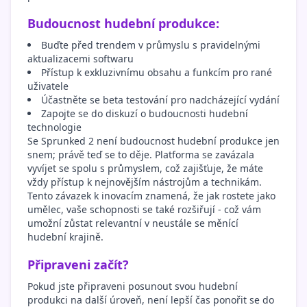
Budoucnost hudební produkce:
Buďte před trendem v průmyslu s pravidelnými
aktualizacemi softwaru
Přístup k exkluzivnímu obsahu a funkcím pro rané
uživatele
Účastněte se beta testování pro nadcházející vydání
Zapojte se do diskuzí o budoucnosti hudební
technologie
Se Sprunked 2 není budoucnost hudební produkce jen
snem; právě teď se to děje. Platforma se zavázala
vyvíjet se spolu s průmyslem, což zajišťuje, že máte
vždy přístup k nejnovějším nástrojům a technikám.
Tento závazek k inovacím znamená, že jak rostete jako
umělec, vaše schopnosti se také rozšiřují - což vám
umožní zůstat relevantní v neustále se měnící
hudební krajině.
Připraveni začít?
Pokud jste připraveni posunout svou hudební
produkci na další úroveň, není lepší čas ponořit se do