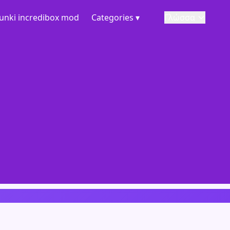
unki incredibox mod
Categories ▾
Γλώσσα