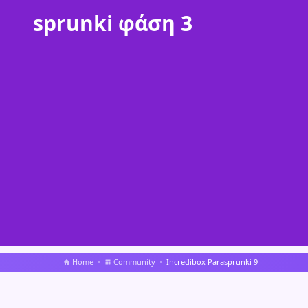
sprunki φάση 3
Home
Community
Incredibox Parasprunki 9