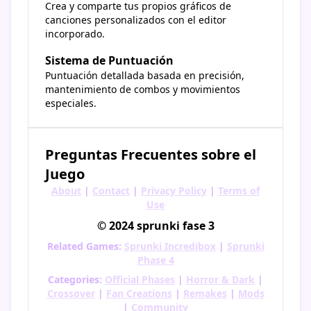
Crea y comparte tus propios gráficos de
canciones personalizados con el editor
incorporado.
Sistema de Puntuación
Puntuación detallada basada en precisión,
mantenimiento de combos y movimientos
especiales.
Preguntas Frecuentes sobre el
Juego
About
|
Contact
|
Privacy Policy
|
Terms of
Use
© 2024 sprunki fase 3
Related Games:
Sprunki Incredibox
|
Sprunki
Phase 4
Categories:
Official Phases
|
Horror & Dark
|
Crossover
|
Fan Creations
|
Remakes
|
Mods
|
Community