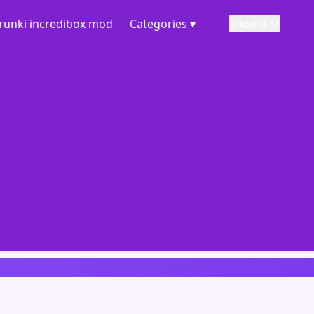
runki incredibox mod
Categories ▾
Idioma