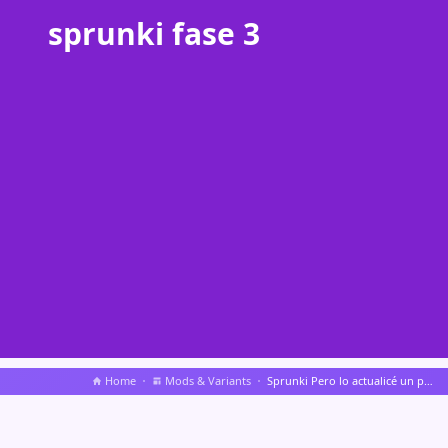
sprunki fase 3
Home
Mods & Variants
Sprunki Pero lo actualicé un poco