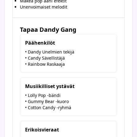
Makea pop ääni efektit
Unenvoimaiset melodit
Tapaa Dandy Gang
Päähenkilöt
• Dandy Unelmien tekijä
• Candy Sävellistäjä
• Rainbow Raskaaja
Musiikilliset ystävät
• Lolly Pop -bändi
• Gummy Bear -kuoro
• Cotton Candy -ryhmä
Erikoisvieraat