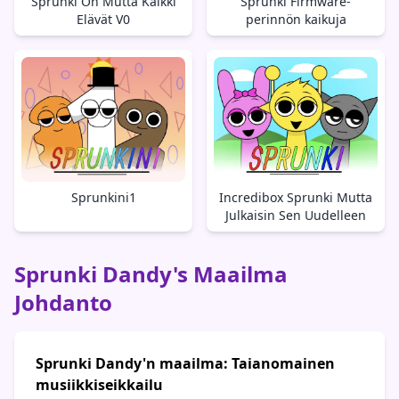
Sprunki On Mutta Kaikki
Sprunki Firmware-
Elävät V0
perinnön kaikuja
Sprunkini1
Incredibox Sprunki Mutta
Julkaisin Sen Uudelleen
Sprunki Dandy's Maailma
Johdanto
Sprunki Dandy'n maailma: Taianomainen
musiikkiseikkailu