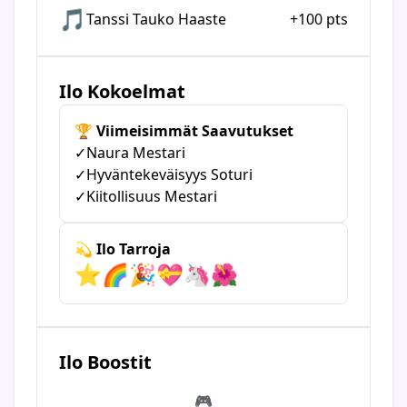
🎵
Tanssi Tauko Haaste
+100 pts
Ilo Kokoelmat
🏆 Viimeisimmät Saavutukset
✓
Naura Mestari
✓
Hyväntekeväisyys Soturi
✓
Kiitollisuus Mestari
💫 Ilo Tarroja
⭐
🌈
🎉
💝
🦄
🌺
Ilo Boostit
🎮