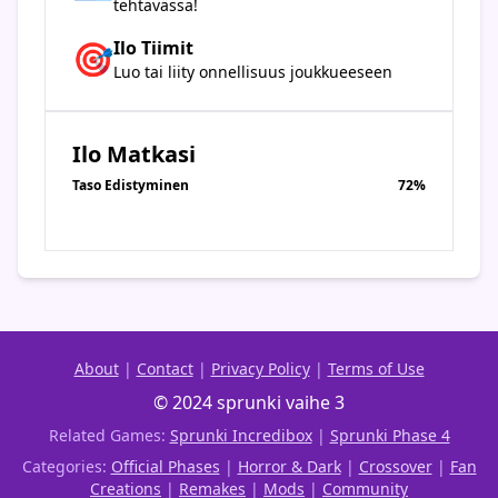
tehtävässä!
🎯
Ilo Tiimit
Luo tai liity onnellisuus joukkueeseen
Ilo Matkasi
Taso Edistyminen
72%
About
|
Contact
|
Privacy Policy
|
Terms of Use
© 2024 sprunki vaihe 3
Related Games:
Sprunki Incredibox
|
Sprunki Phase 4
Categories:
Official Phases
|
Horror & Dark
|
Crossover
|
Fan
Creations
|
Remakes
|
Mods
|
Community