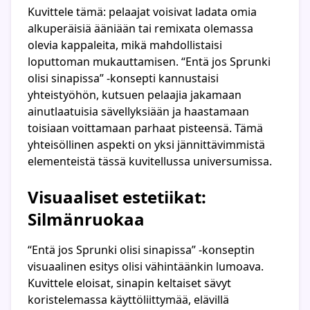
Kuvittele tämä: pelaajat voisivat ladata omia
alkuperäisiä ääniään tai remixata olemassa
olevia kappaleita, mikä mahdollistaisi
loputtoman mukauttamisen. “Entä jos Sprunki
olisi sinapissa” -konsepti kannustaisi
yhteistyöhön, kutsuen pelaajia jakamaan
ainutlaatuisia sävellyksiään ja haastamaan
toisiaan voittamaan parhaat pisteensä. Tämä
yhteisöllinen aspekti on yksi jännittävimmistä
elementeistä tässä kuvitellussa universumissa.
Visuaaliset estetiikat:
Silmänruokaa
“Entä jos Sprunki olisi sinapissa” -konseptin
visuaalinen esitys olisi vähintäänkin lumoava.
Kuvittele eloisat, sinapin keltaiset sävyt
koristelemassa käyttöliittymää, elävillä