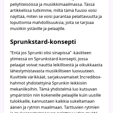
peliyhteisöissä ja musiikkimaailmassa. Tässä
artikkelissa tutkimme, miltä tämä fuusio voisi
näyttää, miten se voisi parantaa pelattavuutta ja
loputtomia mahdollisuuksia, joita se tarjoaa
musiikin ystäville ja pelaajille.
Sprunkstard-konsepti
“Entä jos Sprunki olisi sinapissa” -käsitteen
ytimessä on Sprunkstard-konsepti, jossa
pelaajat voivat nauttia leikillisestä ja oikukkaasta
lähestymistavasta musiikilliseen luovuuteen.
Kuvittele värikkäät, sarjakuvamaiset Incredibox-
hahmot yhdistettyinä Sprunkin leikkisiin
mekaniikoihin. Tämä yhdistelmä luo kutsuvan
ympäristön niin kokeneille pelaajille kuin uusille
tulokkaille, kannustaen kaikkia sukeltamaan
äänen ja rytmin maailmaan. Tarttuvien rytmien