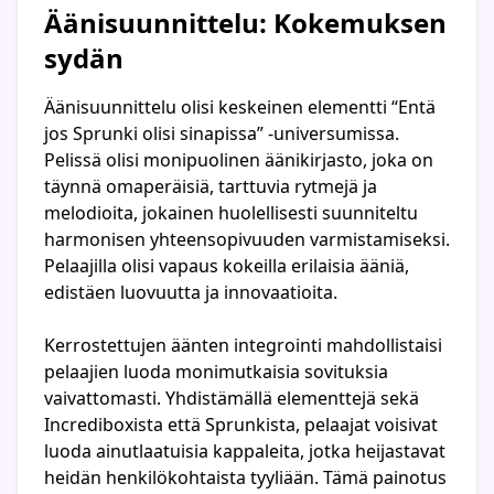
Äänisuunnittelu: Kokemuksen
sydän
Äänisuunnittelu olisi keskeinen elementti “Entä
jos Sprunki olisi sinapissa” -universumissa.
Pelissä olisi monipuolinen äänikirjasto, joka on
täynnä omaperäisiä, tarttuvia rytmejä ja
melodioita, jokainen huolellisesti suunniteltu
harmonisen yhteensopivuuden varmistamiseksi.
Pelaajilla olisi vapaus kokeilla erilaisia ääniä,
edistäen luovuutta ja innovaatioita.
Kerrostettujen äänten integrointi mahdollistaisi
pelaajien luoda monimutkaisia sovituksia
vaivattomasti. Yhdistämällä elementtejä sekä
Incrediboxista että Sprunkista, pelaajat voisivat
luoda ainutlaatuisia kappaleita, jotka heijastavat
heidän henkilökohtaista tyyliään. Tämä painotus