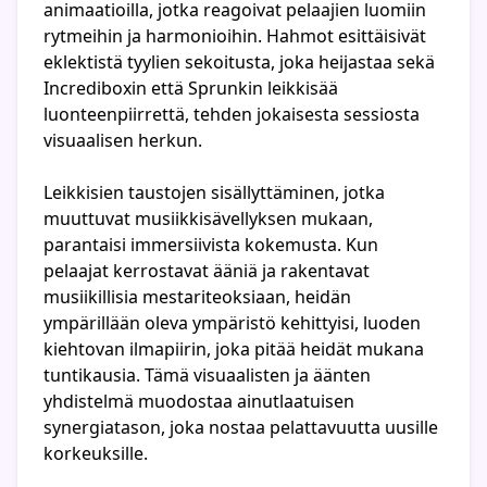
animaatioilla, jotka reagoivat pelaajien luomiin
rytmeihin ja harmonioihin. Hahmot esittäisivät
eklektistä tyylien sekoitusta, joka heijastaa sekä
Incrediboxin että Sprunkin leikkisää
luonteenpiirrettä, tehden jokaisesta sessiosta
visuaalisen herkun.
Leikkisien taustojen sisällyttäminen, jotka
muuttuvat musiikkisävellyksen mukaan,
parantaisi immersiivista kokemusta. Kun
pelaajat kerrostavat ääniä ja rakentavat
musiikillisia mestariteoksiaan, heidän
ympärillään oleva ympäristö kehittyisi, luoden
kiehtovan ilmapiirin, joka pitää heidät mukana
tuntikausia. Tämä visuaalisten ja äänten
yhdistelmä muodostaa ainutlaatuisen
synergiatason, joka nostaa pelattavuutta uusille
korkeuksille.