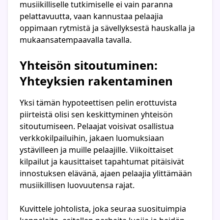
musiikilliselle tutkimiselle ei vain paranna
pelattavuutta, vaan kannustaa pelaajia
oppimaan rytmistä ja sävellyksestä hauskalla ja
mukaansatempaavalla tavalla.
Yhteisön sitoutuminen:
Yhteyksien rakentaminen
Yksi tämän hypoteettisen pelin erottuvista
piirteistä olisi sen keskittyminen yhteisön
sitoutumiseen. Pelaajat voisivat osallistua
verkkokilpailuihin, jakaen luomuksiaan
ystävilleen ja muille pelaajille. Viikoittaiset
kilpailut ja kausittaiset tapahtumat pitäisivät
innostuksen elävänä, ajaen pelaajia ylittämään
musiikillisen luovuutensa rajat.
Kuvittele johtolista, joka seuraa suosituimpia