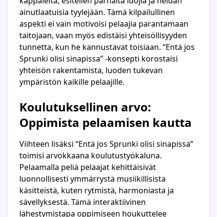
kappaleita, esitellen parhaita luojia ja heidän
ainutlaatuisia tyylejään. Tämä kilpailullinen
aspekti ei vain motivoisi pelaajia parantamaan
taitojaan, vaan myös edistäisi yhteisöllisyyden
tunnetta, kun he kannustavat toisiaan. “Entä jos
Sprunki olisi sinapissa” -konsepti korostaisi
yhteisön rakentamista, luoden tukevan
ympäristön kaikille pelaajille.
Koulutuksellinen arvo:
Oppimista pelaamisen kautta
Viihteen lisäksi “Entä jos Sprunki olisi sinapissa”
toimisi arvokkaana koulutustyökaluna.
Pelaamalla peliä pelaajat kehittäisivät
luonnollisesti ymmärrystä musiikillisista
käsitteistä, kuten rytmistä, harmoniasta ja
sävellyksestä. Tämä interaktiivinen
lähestymistapa oppimiseen houkuttelee