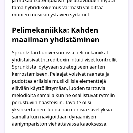
ja mukaansatempaavan pelattavuuden myötä
tämä hybridikokemus varmasti valloittaa
monien musiikin ystävien sydämet.
Pelimekaniikka: Kahden
maailman yhdistäminen
Sprunkstard-universumissa pelimekaniikat
yhdistäisivät Incrediboxin intuitiiviset kontrollit
Sprunkista löytyvään strategiseen äänten
kerrostamiseen. Pelaajat voisivat raahata ja
pudottaa erilaisia musiikillisia elementtejä
elävään käyttöliittymään, luoden tarttuvia
melodioita samalla kun he osallistuvat rytmiin
perustuviin haasteisiin. Tavoite olisi
yksinkertainen: luoda harmonisia sävellyksiä
samalla kun navigoidaan dynaamisen
ääniympäristön viehättävässä kaaoksessa.