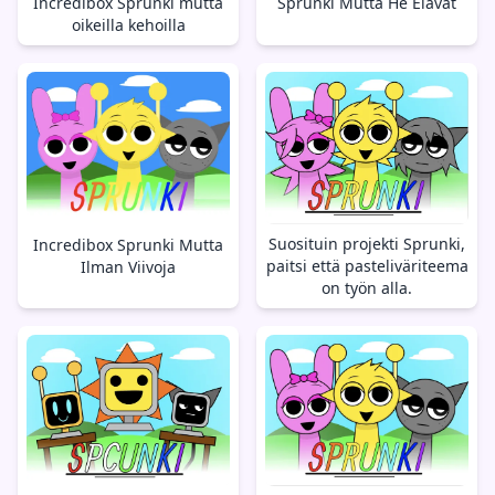
Incredibox Sprunki mutta
Sprunki Mutta He Elävät
oikeilla kehoilla
Suosituin projekti Sprunki,
Incredibox Sprunki Mutta
paitsi että pasteliväriteema
Ilman Viivoja
on työn alla.