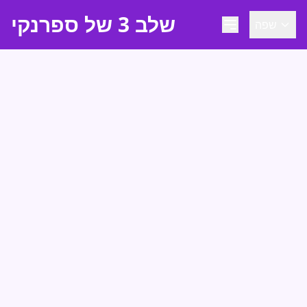
שלב 3 של ספרנקי
שפה