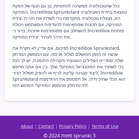
ככל שהטכנולוגיה ממשיכה להתפתח, כך גם הנוף של הפקת
המוזיקה. Incredibox Sprunkstard נמצאת בחזית האבולוציה
הזו, מנצלת טכנולוגיה מתקדמת כדי לשדרג את חוויית יצירת
המוזיקה. עם תכונות שמתאימות להעדפות המשתמש ויכולת
להשתלב עם פלטפורמות אחרות, ברור כי Incredibox פותחת
את הדרך לעתיד יצירת המוזיקה.
לסיכום, אם עדיין לא חקרת את Incredibox Sprunkstard,
עכשיו זה הזמן המושלם לצלול פנימה. עם הממשק המרתק
שלה, ספריית הצלילים המגוונת והקהילה התומכת, יש לך הכל
כדי לשחרר את הפוטנציאל המוזיקלי שלך. בין אם אתה מחפש
ליצור מנגינה קליטה לכיף או להפיק מסלול רציני, Incredibox
Sprunkstard הוא הכלי שחיכית לו. אל תפספס את ההזדמנות
להיות חלק מהמסע המוזיקלי המרגש הזה!
About
|
Contact
|
Privacy Policy
|
Terms of Use
© 2024 פאזת sprunki 3