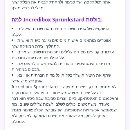
אתה יכול לקפוץ ישר פנימה ולהתחיל לבנות את הצליל שלך
מבלי להרגיש מוצף.
למה Incredibox Sprunkstard בולטת:
הפונקציה של גרירה ושחרור הופכת את שכבת הצלילים
לקלה.
אווטרים מותאמים אישית מוסיפים נגיעה כיפית ואישית
לתהליך יצירת המוזיקה שלך.
עדכונים קבועים מציגים צלילים ותכונות חדשות, ושומרים
על הפלטפורמה רעננה ומרגשת.
מדריכים אינטואיטיביים עוזרים למשתמשים לתפוס את
הבסיס במהירות.
שתף את היצירות שלך בקלות על מדיה חברתית או ייצא
אותן לשימוש אישי.
Incredibox Sprunkstard לא מתמקדת רק ביצירת מוזיקה—
זה על יצירת מסע שמיע ייחודי. הוויזואליות המרתקות
והאלמנטים האינטראקטיביים יוצרים סביבה שבה ניסוי הוא דבר
מעודד. משתמשים יכולים לשלב ולשנות צלילים שונים, מה
שמאפשר אפשרויות אינסופיות. העיצוב של הפלטפורמה מזמין
אותך לשחק, מה שהופך את יצירת המוזיקה למשחק ולא
למטלה.