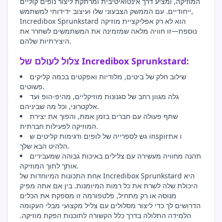
המוזיקה, ומציע דרך אינטואיטיבית ומרתקת ליצור נופים קוליים
ייחודיים. עם הממשק הצבעוני שלו ועיצוב ידידותי למשתמש,
Incredibox Sprunkstard הוא לא רק אפליקציית מוזיקה
נוספת—זו חוויה מלאה שמזמינה את המשתמשים לשחרר את
היצירתיות שלהם.
צלול לעולם של Incredibox Sprunkstard:
שילוב חלק של ביטים, מלודיות ואפקטים בכמה קליקים
פשוטים.
גלה מגוון רחב של סגנונות מוזיקליים, מהיפ-הופ ועד
אלקטרוני, וכל מה שביניהם.
שתף פעולה עם חברים בזמן אמת, והפוך את יצירת
המוזיקה לפעילות חברתית.
גש לספרייה של לופים ודגימות קליטים ש inspirו את
הלהיט הבא שלך.
תהנה מחוויה מעשירה עם צלילים באיכות גבוהה שמעבירים
אותך לתוך המוזיקה.
אחת התכונות המיוחדות של Incredibox Sprunkstard היא
היכולת שלה לשרת את כל רמות המיומנות. בין אם אתה מפיק
מנוסה או רק מתחיל, פלטפורמה זו מספקת את הכלים
הדרושים לך כדי ליצור מסלולים עם צליל מקצועי מבלי העקומה
הלמידה התלולה בדרך כלל הקשורה לתוכנות הפקת מוזיקה.