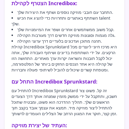
הצטרף לקהילת Incredibox:
התחבר עם חובבי מוזיקה נוספים ושתף את היצירות שלך.
השתתף באתגרים ותחרויות כדי להציג את הכיש talent
שלך.
קבל משוב ממשתמשים אחרים ושפר את המיומנויות שלך.
גלה מגמות וסגנונות מוזיקה חדשים דרך מעורבות הקהילה.
תהנה מתוכן ועדכונים בלעדיים דרך ערוצי הקהילה.
קהילת Incredibox Sprunkstard היא מרכז חיוני ליוצרים מכל
הרקעים. על ידי השתתפות בדיונים ושיתוף העבודה שלך, אתה
יכול לקבל תובנות והשראה יקרות ערך מאחרים. התחושה הזו
של קהילה היא אחד הנכסים החזקים ביותר של הפלטפורמה,
ומטפחת קשרים שיכולים להוביל לשיתופי פעולה וחברויות.
התחל עם Incredibox Sprunkstard:
להתחיל עם Incredibox Sprunkstard זה קל. פשוט צור
חשבון, ותתקבל על ידי ממשק מזמין שמנחה אותך דרך הצעדים
הראשונים שלך. תהליך ההדרכה הוא פשוט, ומבטיח שתוכל
להתחיל ליצור מוזיקה מיד. תמצא את עצמך אובד בקצב תוך
זמן קצר, חוקר את המגוון הרחב של הצלילים העומדים לרשותך.
העתיד של יצירת מוזיקה: