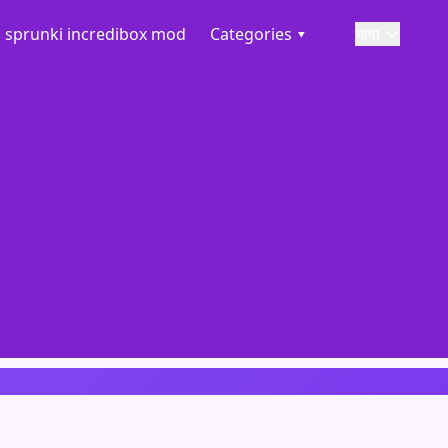
sprunki incredibox mod
Categories ▾
भाषा