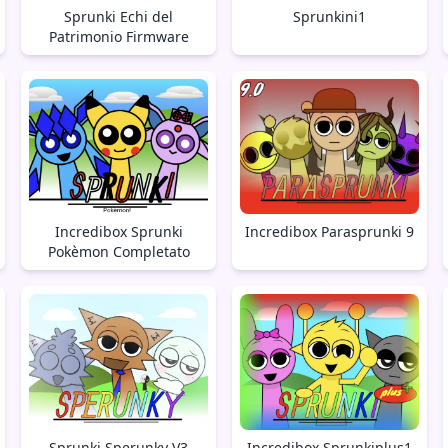
Sprunki Echi del
Sprunkini1
Patrimonio Firmware
Incredibox Sprunki
Incredibox Parasprunki 9
Pokèmon Completato
Sprunki Sperunky V3
Incredibox Sprunkiplus1