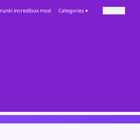
runki incredibox mod
Categories ▾
Lingua