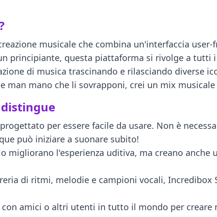
?
creazione musicale che combina un'interfaccia user-fr
rincipiante, questa piattaforma si rivolge a tutti i liv
azione di musica trascinando e rilasciando diverse i
man mano che li sovrapponi, crei un mix musicale uni
 distingue
progettato per essere facile da usare. Non è necessa
nque può iniziare a suonare subito!
olo migliorano l'esperienza uditiva, ma creano anche
eria di ritmi, melodie e campioni vocali, Incredibox S
i con amici o altri utenti in tutto il mondo per crea