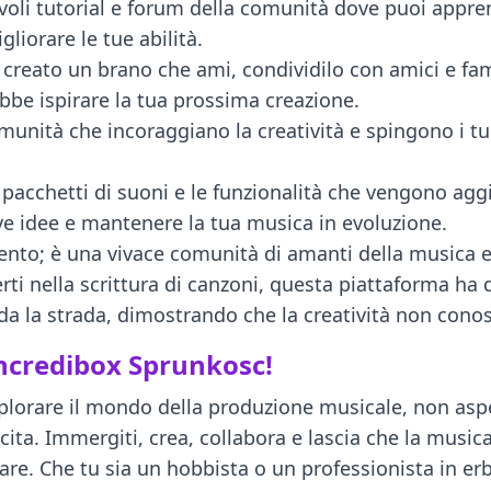
voli tutorial e forum della comunità dove puoi appren
liorare le tue abilità.
i creato un brano che ami, condividilo con amici e fam
bbe ispirare la tua prossima creazione.
comunità che incoraggiano la creatività e spingono i t
i pacchetti di suoni e le funzionalità che vengono ag
e idee e mantenere la tua musica in evoluzione.
to; è una vivace comunità di amanti della musica e 
i nella scrittura di canzoni, questa piattaforma ha q
 la strada, dimostrando che la creatività non conos
Incredibox Sprunkosc!
 esplorare il mondo della produzione musicale, non asp
ita. Immergiti, crea, collabora e lascia che la musica 
are. Che tu sia un hobbista o un professionista in er