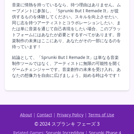
音楽に情熱を持っているなら、待つ理由はありません。ム
ーブメントに参加し、「Sprunki But I Remade It」が提
供するものを体験してください。スキルを向上させたい、
同じ志を持つアーティストとコラボレーションしたい、ま
たは単に音楽を通じて自己表現をしたい場合、このプラッ
トフォームにはあなたが必要とするすべてがあります。音
楽制作の未来はここにあり、あなたがその一部になるのを
待っています！
結論として、「Sprunki But I Remade It」は単なる音楽
制作ツールではなく、アーティストに無限の可能性を開く
ゲームチェンジャーです。音楽創作の未来を受け入れ、あ
なたの想像力を自由に広げましょう。始める時は今です！
About
|
Contact
|
Privacy Policy
|
Terms of Use
© 2024 スプランキ フェーズ 3
Related Games:
Sprunki Incredibox
|
Sprunki Phase 4