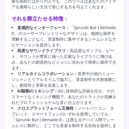
旅を始めたばかりの人でも、このツールはあなたのアイデ
アを素晴らしい方法で形にする力を与えてくれます。
それを際立たせる特徴：
直感的なインターフェース：
「Sprunki But I Remade
It」のユーザーフレンドリーなデザインは、複雑な操作を
理解することなく、音楽制作に集中できるシームレスなナ
ビゲーションを提供します。
高度なサウンドライブラリ：
高品質なサンプル、ビー
ト、サウンドが豊富に揃った広範なライブラリに飛び込
み、あなたの創造的なビジョンに合わせて簡単に操作でき
ます。
リアルタイムコラボレーション：
世界中の他のミュー
ジシャンとリアルタイムで協力し、音楽制作を共創体験に
し、創造性と革新を促進します。
AI駆動のミキシング：
AIに技術的な詳細を任せ、その
スマートなミキシング機能で、あなたのトラックが洗練さ
れたプロフェッショナルな音に仕上がります。
クロスプラットフォーム互換性：
ノートパソコン、タ
ブレット、スマートフォンのいずれを使用していても、
「Sprunki But I Remade It」は異なるデバイス間でシー
ムレスに動作し、どこでも音楽を制作する自由を提供しま