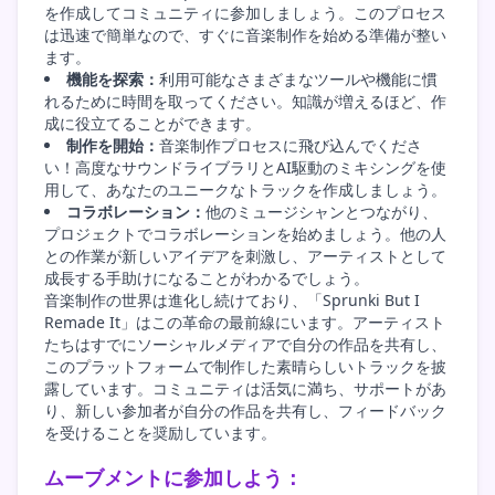
を作成してコミュニティに参加しましょう。このプロセス
は迅速で簡単なので、すぐに音楽制作を始める準備が整い
ます。
機能を探索：
利用可能なさまざまなツールや機能に慣
れるために時間を取ってください。知識が増えるほど、作
成に役立てることができます。
制作を開始：
音楽制作プロセスに飛び込んでくださ
い！高度なサウンドライブラリとAI駆動のミキシングを使
用して、あなたのユニークなトラックを作成しましょう。
コラボレーション：
他のミュージシャンとつながり、
プロジェクトでコラボレーションを始めましょう。他の人
との作業が新しいアイデアを刺激し、アーティストとして
成長する手助けになることがわかるでしょう。
音楽制作の世界は進化し続けており、「Sprunki But I
Remade It」はこの革命の最前線にいます。アーティスト
たちはすでにソーシャルメディアで自分の作品を共有し、
このプラットフォームで制作した素晴らしいトラックを披
露しています。コミュニティは活気に満ち、サポートがあ
り、新しい参加者が自分の作品を共有し、フィードバック
を受けることを奨励しています。
ムーブメントに参加しよう：