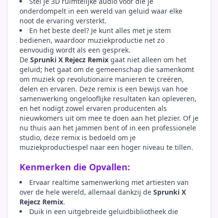
Stel je 3D ruimtelijke audio voor die je
onderdompelt in een wereld van geluid waar elke
noot de ervaring versterkt.
En het beste deel? Je kunt alles met je stem
bedienen, waardoor muziekproductie net zo
eenvoudig wordt als een gesprek.
De
Sprunki X Rejecz Remix
gaat niet alleen om het
geluid; het gaat om de gemeenschap die samenkomt
om muziek op revolutionaire manieren te creëren,
delen en ervaren. Deze remix is een bewijs van hoe
samenwerking ongelooflijke resultaten kan opleveren,
en het nodigt zowel ervaren producenten als
nieuwkomers uit om mee te doen aan het plezier. Of je
nu thuis aan het jammen bent of in een professionele
studio, deze remix is bedoeld om je
muziekproductiespel naar een hoger niveau te tillen.
Kenmerken die Opvallen:
Ervaar realtime samenwerking met artiesten van
over de hele wereld, allemaal dankzij de
Sprunki X
Rejecz Remix
.
Duik in een uitgebreide geluidbibliotheek die