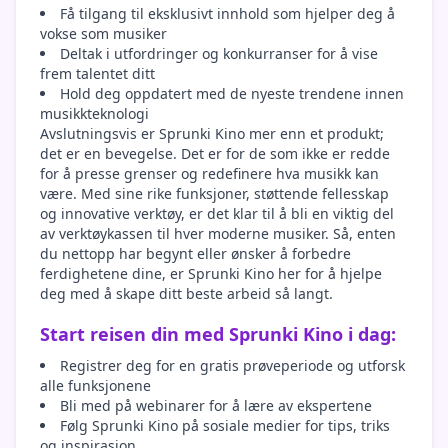
Få tilgang til eksklusivt innhold som hjelper deg å
vokse som musiker
Deltak i utfordringer og konkurranser for å vise
frem talentet ditt
Hold deg oppdatert med de nyeste trendene innen
musikkteknologi
Avslutningsvis er Sprunki Kino mer enn et produkt;
det er en bevegelse. Det er for de som ikke er redde
for å presse grenser og redefinere hva musikk kan
være. Med sine rike funksjoner, støttende fellesskap
og innovative verktøy, er det klar til å bli en viktig del
av verktøykassen til hver moderne musiker. Så, enten
du nettopp har begynt eller ønsker å forbedre
ferdighetene dine, er Sprunki Kino her for å hjelpe
deg med å skape ditt beste arbeid så langt.
Start reisen din med Sprunki Kino i dag:
Registrer deg for en gratis prøveperiode og utforsk
alle funksjonene
Bli med på webinarer for å lære av ekspertene
Følg Sprunki Kino på sosiale medier for tips, triks
og inspirasjon