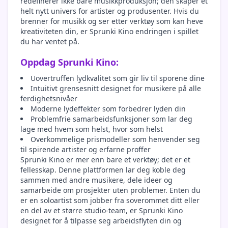
redefinerer ikke bare musikkproduksjon; den skaper et
helt nytt univers for artister og produsenter. Hvis du
brenner for musikk og ser etter verktøy som kan heve
kreativiteten din, er Sprunki Kino endringen i spillet
du har ventet på.
Oppdag Sprunki Kino:
Uovertruffen lydkvalitet som gir liv til sporene dine
Intuitivt grensesnitt designet for musikere på alle
ferdighetsnivåer
Moderne lydeffekter som forbedrer lyden din
Problemfrie samarbeidsfunksjoner som lar deg
lage med hvem som helst, hvor som helst
Overkommelige prismodeller som henvender seg
til spirende artister og erfarne proffer
Sprunki Kino er mer enn bare et verktøy; det er et
fellesskap. Denne plattformen lar deg koble deg
sammen med andre musikere, dele ideer og
samarbeide om prosjekter uten problemer. Enten du
er en soloartist som jobber fra soverommet ditt eller
en del av et større studio-team, er Sprunki Kino
designet for å tilpasse seg arbeidsflyten din og