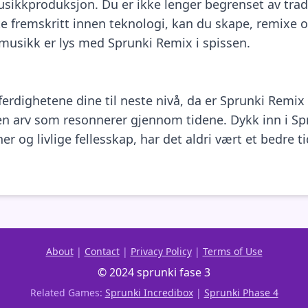
usikkproduksjon. Du er ikke lenger begrenset av trad
te fremskritt innen teknologi, kan du skape, remixe
musikk er lys med Sprunki Remix i spissen.
erdighetene dine til neste nivå, da er Sprunki Remix
en arv som resonnerer gjennom tidene. Dykk inn i 
er og livlige fellesskap, har det aldri vært et bedre
About
|
Contact
|
Privacy Policy
|
Terms of Use
© 2024 sprunki fase 3
Related Games:
Sprunki Incredibox
|
Sprunki Phase 4