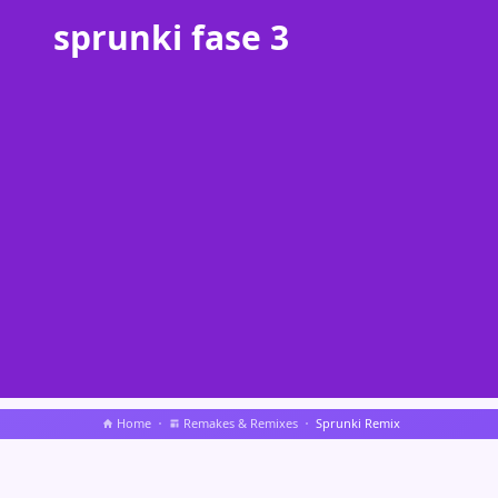
sprunki fase 3
Home
Remakes & Remixes
Sprunki Remix