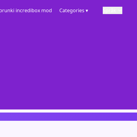
prunki incredibox mod
Categories ▾
Språk