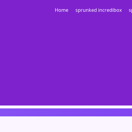
Home
sprunked incredibox
s