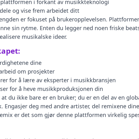
plattformen i forkant av musikkteknologi
ele og vise frem arbeidet ditt
 mengden er fokuset på brukeropplevelsen. Plattfor
finne sin rytme. Enten du legger ned noen friske beats 
ealisere musikalske ideer.
kapet:
erdighetene dine
arbeid om prosjekter
er for å lære av eksperter i musikkbransjen
urser for å heve musikkproduksjonen din
 at du ikke bare er en bruker; du er en del av en gl
Engasjer deg med andre artister, del remixene dine o
emix er det som gjør denne plattformen virkelig spes