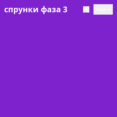
спрунки фаза 3
Язык