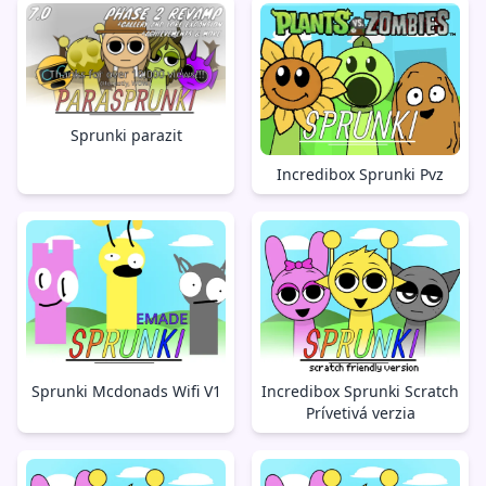
Sprunki parazit
Incredibox Sprunki Pvz
Sprunki Mcdonads Wifi V1
Incredibox Sprunki Scratch
Prívetivá verzia