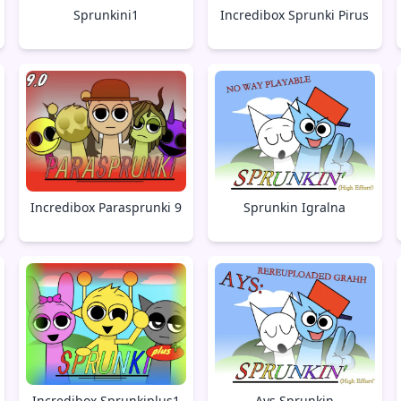
Sprunkini1
Incredibox Sprunki Pirus
Incredibox Parasprunki 9
Sprunkin Igralna
Incredibox Sprunkiplus1
Ays Sprunkin