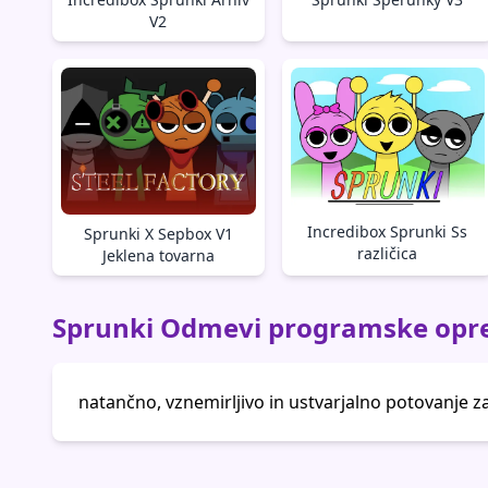
V2
Incredibox Sprunki Ss
Sprunki X Sepbox V1
različica
Jeklena tovarna
Sprunki Odmevi programske opr
natančno, vznemirljivo in ustvarjalno potovanje za v