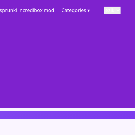
sprunki incredibox mod
Categories ▾
Jezik