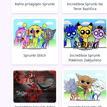
Rahlo prilagojen Sprunki
Incredibox Sprunki Ne
Teror Različica
Sprunki Glitch
Incredibox Sprunki
Pokèmon Zaključeno
Incredibox Sprunki Arhiv
Sprunki Sperunky V3