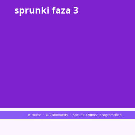
sprunki faza 3
Home
Community
Sprunki Odmevi programske opreme dediščine