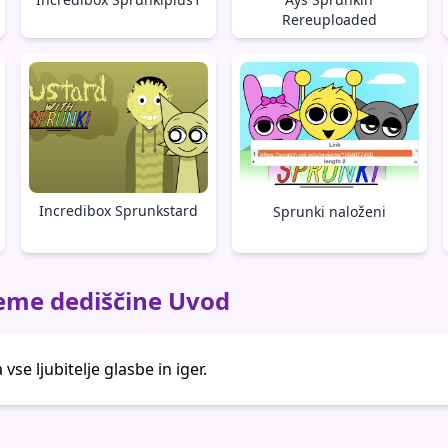
Rereuploaded
Incredibox Sprunkstard
Sprunki naloženi
eme dediščine Uvod
se ljubitelje glasbe in iger.