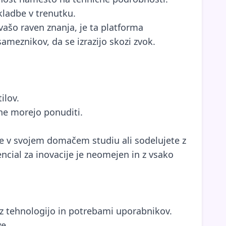
kladbe v trenutku.
ašo raven znanja, je ta platforma
meznikov, da se izrazijo skozi zvok.
ilov.
 ne morejo ponuditi.
be v svojem domačem studiu ali sodelujete z
encial za inovacije je neomejen in z vsako
a z tehnologijo in potrebami uporabnikov.
e.