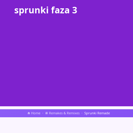
sprunki faza 3
Home
Remakes & Remixes
Sprunki Remade