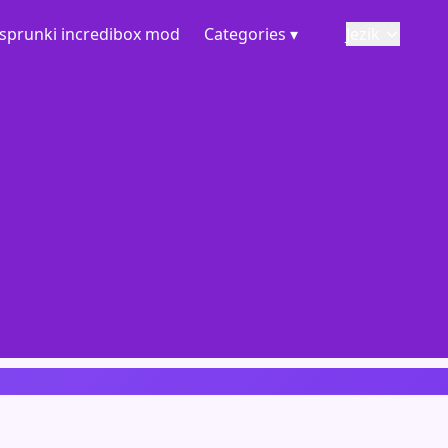
sprunki incredibox mod
Categories ▾
Jezik