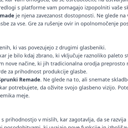
redlogi s platforme vam pomagajo izpopolniti vaše s
emade
je njena zavezanost dostopnosti. Ne glede na v
be za vse. Gre za rušenje ovir in opolnomočenje posa
nih, ki vas povezujejo z drugimi glasbeniki.
r je bilo kdaj zbrano, ki vključuje raznoliko paleto st
m nove načine, ki jih tradicionalna orodja preprosto
rde za prihodnost produkcije glasbe.
Sprunki Remade
. Ne glede na to, ali snemate sklad
ar potrebujete, da oživite svojo glasbeno vizijo. Pot
remika meje.
s prihodnostjo v mislih, kar zagotavlja, da se razvij
 posodobitvami, ki uvajajo nove funkcije in izboljšav