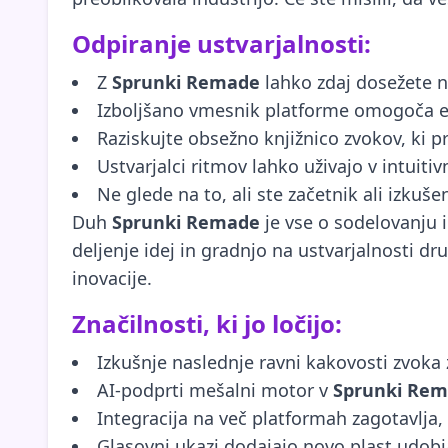
Odpiranje ustvarjalnosti:
Z
Sprunki Remade
lahko zdaj dosežete ne
Izboljšano vmesnik platforme omogoča en
Raziskujte obsežno knjižnico zvokov, ki
Ustvarjalci ritmov lahko uživajo v intuit
Ne glede na to, ali ste začetnik ali izkuš
Duh
Sprunki Remade
je vse o sodelovanju i
deljenje idej in gradnjo na ustvarjalnosti 
inovacije.
Značilnosti, ki jo ločijo:
Izkušnje naslednje ravni kakovosti zvoka
AI-podprti mešalni motor v
Sprunki Re
Integracija na več platformah zagotavlja, 
Glasovni ukazi dodajajo novo plast udob