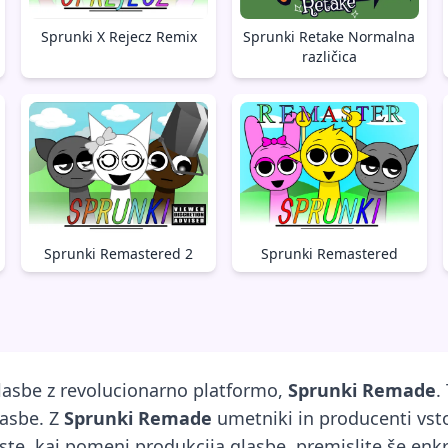
Sprunki Retake Normalna
Sprunki X Rejecz Remix
različica
Sprunki Remastered 2
Sprunki Remastered
glasbe z revolucionarno platformo,
Sprunki Remade
.
lasbe. Z
Sprunki Remade
umetniki in producenti vst
veste, kaj pomeni produkcija glasbe, premislite še enkr