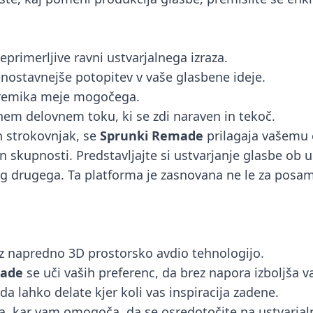
primerljive ravni ustvarjalnega izraza.
ostavnejše potopitev v vaše glasbene ideje.
 premika meje mogočega.
ivnem delovnem toku, ki se zdi naraven in tekoč.
en strokovnjak, se
Sprunki Remade
prilagaja vašemu
n skupnosti. Predstavljajte si ustvarjanje glasbe ob 
drug drugega. Ta platforma je zasnovana ne le za posa
 z napredno 3D prostorsko avdio tehnologijo.
made
se uči vaših preferenc, da brez napora izboljša v
da lahko delate kjer koli vas inspiracija zadene.
ja, kar vam omogoča, da se osredotočite na ustvarja