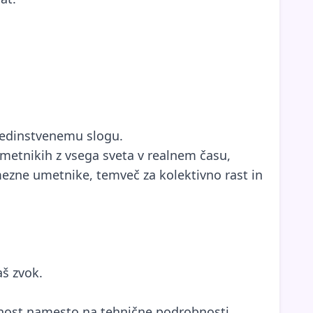
 edinstvenemu slogu.
umetnikih z vsega sveta v realnem času,
mezne umetnike, temveč za kolektivno rast in
aš zvok.
lnost namesto na tehnične podrobnosti.