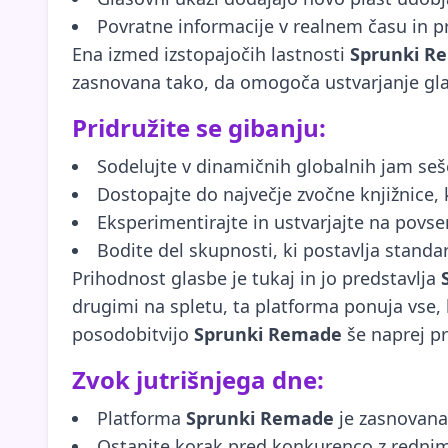
Povratne informacije v realnem času in p
Ena izmed izstopajočih lastnosti
Sprunki R
zasnovana tako, da omogoča ustvarjanje glas
Pridružite se gibanju:
Sodelujte v dinamičnih globalnih jam seše
Dostopajte do največje zvočne knjižnice, ka
Eksperimentirajte in ustvarjajte na povse
Bodite del skupnosti, ki postavlja standa
Prihodnost glasbe je tukaj in jo predstavlja
drugimi na spletu, ta platforma ponuja vse, k
posodobitvijo
Sprunki Remade
še naprej p
Zvok jutrišnjega dne:
Platforma
Sprunki Remade
je zasnovana 
Ostanite korak pred konkurenco z rednimi