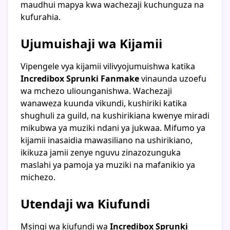
maudhui mapya kwa wachezaji kuchunguza na
kufurahia.
Ujumuishaji wa Kijamii
Vipengele vya kijamii vilivyojumuishwa katika
Incredibox Sprunki Fanmake
vinaunda uzoefu
wa mchezo uliounganishwa. Wachezaji
wanaweza kuunda vikundi, kushiriki katika
shughuli za guild, na kushirikiana kwenye miradi
mikubwa ya muziki ndani ya jukwaa. Mifumo ya
kijamii inasaidia mawasiliano na ushirikiano,
ikikuza jamii zenye nguvu zinazozunguka
maslahi ya pamoja ya muziki na mafanikio ya
michezo.
Utendaji wa Kiufundi
Msingi wa kiufundi wa
Incredibox Sprunki