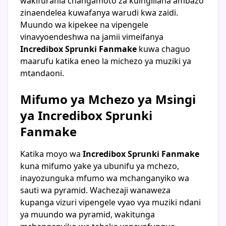
wakifurahia changamoto za kuingiliana ambazo
zinaendelea kuwafanya warudi kwa zaidi.
Muundo wa kipekee na vipengele
vinavyoendeshwa na jamii vimeifanya
Incredibox Sprunki Fanmake
kuwa chaguo
maarufu katika eneo la michezo ya muziki ya
mtandaoni.
Mifumo ya Mchezo ya Msingi
ya Incredibox Sprunki
Fanmake
Katika moyo wa
Incredibox Sprunki Fanmake
kuna mifumo yake ya ubunifu ya mchezo,
inayozunguka mfumo wa mchanganyiko wa
sauti wa pyramid. Wachezaji wanaweza
kupanga vizuri vipengele vyao vya muziki ndani
ya muundo wa pyramid, wakitunga