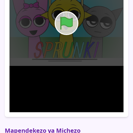
Mapendekezo ya Michezo