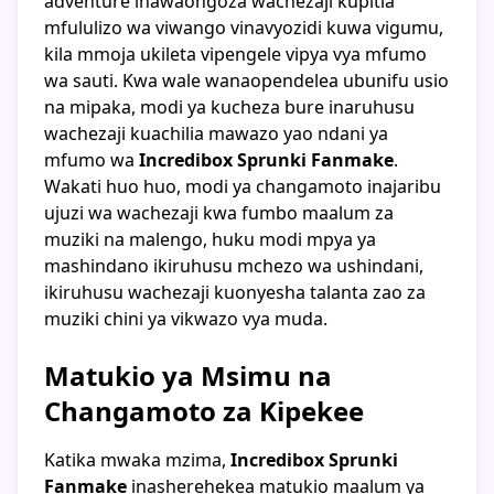
adventure inawaongoza wachezaji kupitia
mfululizo wa viwango vinavyozidi kuwa vigumu,
kila mmoja ukileta vipengele vipya vya mfumo
wa sauti. Kwa wale wanaopendelea ubunifu usio
na mipaka, modi ya kucheza bure inaruhusu
wachezaji kuachilia mawazo yao ndani ya
mfumo wa
Incredibox Sprunki Fanmake
.
Wakati huo huo, modi ya changamoto inajaribu
ujuzi wa wachezaji kwa fumbo maalum za
muziki na malengo, huku modi mpya ya
mashindano ikiruhusu mchezo wa ushindani,
ikiruhusu wachezaji kuonyesha talanta zao za
muziki chini ya vikwazo vya muda.
Matukio ya Msimu na
Changamoto za Kipekee
Katika mwaka mzima,
Incredibox Sprunki
Fanmake
inasherehekea matukio maalum ya