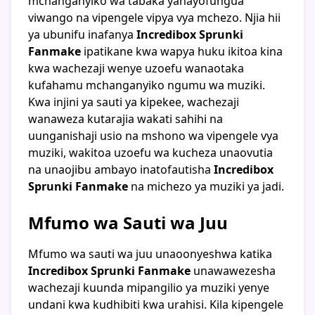
mchanganyiko wa tabaka yanayofungua
viwango na vipengele vipya vya mchezo. Njia hii
ya ubunifu inafanya
Incredibox Sprunki
Fanmake
ipatikane kwa wapya huku ikitoa kina
kwa wachezaji wenye uzoefu wanaotaka
kufahamu mchanganyiko ngumu wa muziki.
Kwa injini ya sauti ya kipekee, wachezaji
wanaweza kutarajia wakati sahihi na
uunganishaji usio na mshono wa vipengele vya
muziki, wakitoa uzoefu wa kucheza unaovutia
na unaojibu ambayo inatofautisha
Incredibox
Sprunki Fanmake
na michezo ya muziki ya jadi.
Mfumo wa Sauti wa Juu
Mfumo wa sauti wa juu unaoonyeshwa katika
Incredibox Sprunki Fanmake
unawawezesha
wachezaji kuunda mipangilio ya muziki yenye
undani kwa kudhibiti kwa urahisi. Kila kipengele