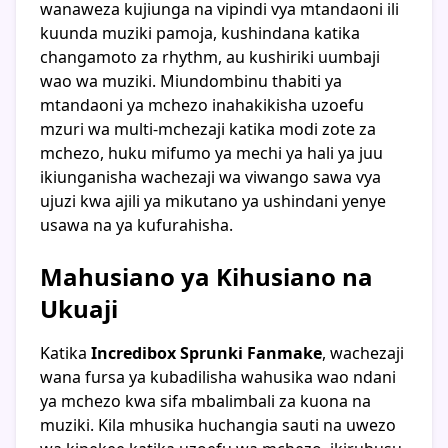
wanaweza kujiunga na vipindi vya mtandaoni ili
kuunda muziki pamoja, kushindana katika
changamoto za rhythm, au kushiriki uumbaji
wao wa muziki. Miundombinu thabiti ya
mtandaoni ya mchezo inahakikisha uzoefu
mzuri wa multi-mchezaji katika modi zote za
mchezo, huku mifumo ya mechi ya hali ya juu
ikiunganisha wachezaji wa viwango sawa vya
ujuzi kwa ajili ya mikutano ya ushindani yenye
usawa na ya kufurahisha.
Mahusiano ya Kihusiano na
Ukuaji
Katika
Incredibox Sprunki Fanmake
, wachezaji
wana fursa ya kubadilisha wahusika wao ndani
ya mchezo kwa sifa mbalimbali za kuona na
muziki. Kila mhusika huchangia sauti na uwezo