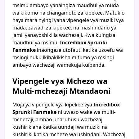
msimu ambayo yanaingiza maudhui ya muda
wa kikomo na changamoto za kipekee. Matukio
haya mara nyingi yana vipengele vya muziki vya
mada, zawadi za kipekee, na mashindano ya
jamii yanayoshikilia wachezaji. Kwa kuingiza
maudhui ya msimu,
Incredibox Sprunki
Fanmake
inaongeza utofauti katika uzoefu wa
msingi huku ikihakikisha mifumo ya msingi
ambayo wachezaji wamekuja kuipenda.
Vipengele vya Mchezo wa
Multi-mchezaji Mtandaoni
Moja ya vipengele vya kipekee vya
Incredibox
Sprunki Fanmake
ni uwezo wake wa multi-
mchezaji, ambao unaruhusu wachezaji
kushirikiana katika uundaji wa muziki na
kushiriki katika mchezo wa ushindani. Wachezaji