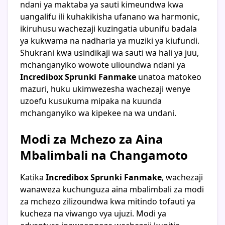
ndani ya maktaba ya sauti kimeundwa kwa
uangalifu ili kuhakikisha ufanano wa harmonic,
ikiruhusu wachezaji kuzingatia ubunifu badala
ya kukwama na nadharia ya muziki ya kiufundi.
Shukrani kwa usindikaji wa sauti wa hali ya juu,
mchanganyiko wowote ulioundwa ndani ya
Incredibox Sprunki Fanmake
unatoa matokeo
mazuri, huku ukimwezesha wachezaji wenye
uzoefu kusukuma mipaka na kuunda
mchanganyiko wa kipekee na wa undani.
Modi za Mchezo za Aina
Mbalimbali na Changamoto
Katika
Incredibox Sprunki Fanmake
, wachezaji
wanaweza kuchunguza aina mbalimbali za modi
za mchezo zilizoundwa kwa mitindo tofauti ya
kucheza na viwango vya ujuzi. Modi ya