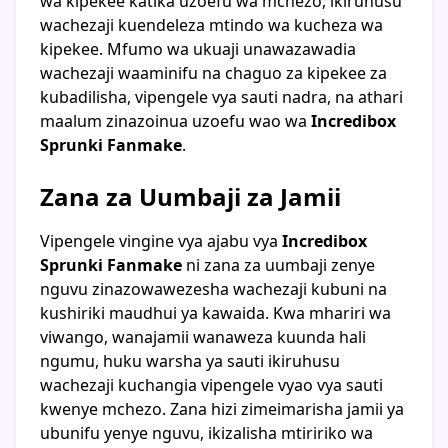
wa kipekee katika uzoefu wa mchezo, ikiruhusu
wachezaji kuendeleza mtindo wa kucheza wa
kipekee. Mfumo wa ukuaji unawazawadia
wachezaji waaminifu na chaguo za kipekee za
kubadilisha, vipengele vya sauti nadra, na athari
maalum zinazoinua uzoefu wao wa
Incredibox
Sprunki Fanmake
.
Zana za Uumbaji za Jamii
Vipengele vingine vya ajabu vya
Incredibox
Sprunki Fanmake
ni zana za uumbaji zenye
nguvu zinazowawezesha wachezaji kubuni na
kushiriki maudhui ya kawaida. Kwa mhariri wa
viwango, wanajamii wanaweza kuunda hali
ngumu, huku warsha ya sauti ikiruhusu
wachezaji kuchangia vipengele vyao vya sauti
kwenye mchezo. Zana hizi zimeimarisha jamii ya
ubunifu yenye nguvu, ikizalisha mtiririko wa