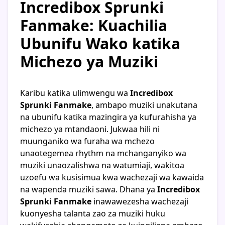
Incredibox Sprunki
Fanmake: Kuachilia
Ubunifu Wako katika
Michezo ya Muziki
Karibu katika ulimwengu wa
Incredibox
Sprunki Fanmake
, ambapo muziki unakutana
na ubunifu katika mazingira ya kufurahisha ya
michezo ya mtandaoni. Jukwaa hili ni
muunganiko wa furaha wa mchezo
unaotegemea rhythm na mchanganyiko wa
muziki unaozalishwa na watumiaji, wakitoa
uzoefu wa kusisimua kwa wachezaji wa kawaida
na wapenda muziki sawa. Dhana ya
Incredibox
Sprunki Fanmake
inawawezesha wachezaji
kuonyesha talanta zao za muziki huku