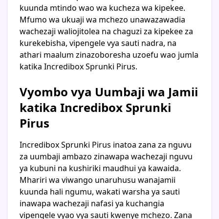
kuunda mtindo wao wa kucheza wa kipekee.
Mfumo wa ukuaji wa mchezo unawazawadia
wachezaji waliojitolea na chaguzi za kipekee za
kurekebisha, vipengele vya sauti nadra, na
athari maalum zinazoboresha uzoefu wao jumla
katika Incredibox Sprunki Pirus.
Vyombo vya Uumbaji wa Jamii
katika Incredibox Sprunki
Pirus
Incredibox Sprunki Pirus inatoa zana za nguvu
za uumbaji ambazo zinawapa wachezaji nguvu
ya kubuni na kushiriki maudhui ya kawaida.
Mhariri wa viwango unaruhusu wanajamii
kuunda hali ngumu, wakati warsha ya sauti
inawapa wachezaji nafasi ya kuchangia
vipengele vyao vya sauti kwenye mchezo. Zana