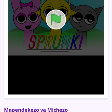
Mapendekezo ya Michezo