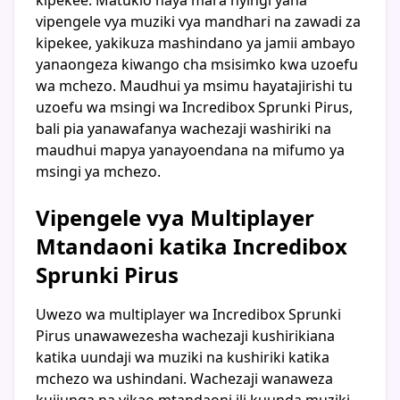
vipengele vya muziki vya mandhari na zawadi za
kipekee, yakikuza mashindano ya jamii ambayo
yanaongeza kiwango cha msisimko kwa uzoefu
wa mchezo. Maudhui ya msimu hayatajirishi tu
uzoefu wa msingi wa Incredibox Sprunki Pirus,
bali pia yanawafanya wachezaji washiriki na
maudhui mapya yanayoendana na mifumo ya
msingi ya mchezo.
Vipengele vya Multiplayer
Mtandaoni katika Incredibox
Sprunki Pirus
Uwezo wa multiplayer wa Incredibox Sprunki
Pirus unawawezesha wachezaji kushirikiana
katika uundaji wa muziki na kushiriki katika
mchezo wa ushindani. Wachezaji wanaweza
kujiunga na vikao mtandaoni ili kuunda muziki