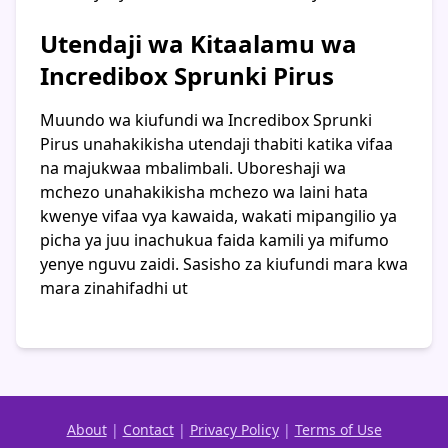
Utendaji wa Kitaalamu wa
Incredibox Sprunki Pirus
Muundo wa kiufundi wa Incredibox Sprunki
Pirus unahakikisha utendaji thabiti katika vifaa
na majukwaa mbalimbali. Uboreshaji wa
mchezo unahakikisha mchezo wa laini hata
kwenye vifaa vya kawaida, wakati mipangilio ya
picha ya juu inachukua faida kamili ya mifumo
yenye nguvu zaidi. Sasisho za kiufundi mara kwa
mara zinahifadhi ut
About
|
Contact
|
Privacy Policy
|
Terms of Use