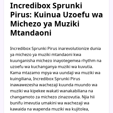
Incredibox Sprunki
Pirus: Kuinua Uzoefu wa
Michezo ya Muziki
Mtandaoni
Incredibox Sprunki Pirus inarevolutionize dunia
ya michezo ya muziki mtandaoni kwa
kuunganisha michezo inayotegemea rhythm na
uzoefu wa kuchanganya muziki wa kuvutia.
Kama mtazamo mpya wa uundaji wa muziki wa
kuingiliana, Incredibox Sprunki Pirus
inawawezesha wachezaji kuunda muundo wa
muziki wa kipekee wakati wanakabiliana na
changamoto za michezo zinazovutia. Njia hii
bunifu imevutia umakini wa wachezaji wa
kawaida na wapenda muziki wa kujitolea,