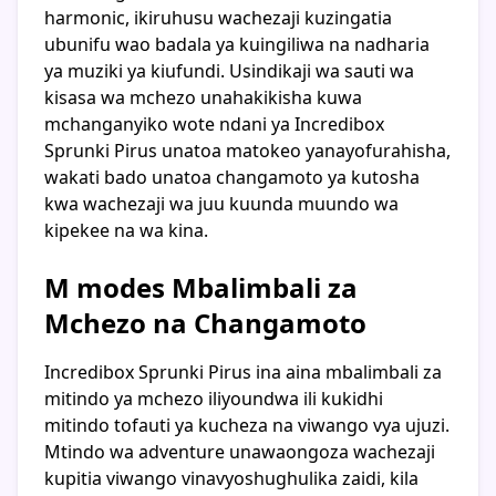
harmonic, ikiruhusu wachezaji kuzingatia
ubunifu wao badala ya kuingiliwa na nadharia
ya muziki ya kiufundi. Usindikaji wa sauti wa
kisasa wa mchezo unahakikisha kuwa
mchanganyiko wote ndani ya Incredibox
Sprunki Pirus unatoa matokeo yanayofurahisha,
wakati bado unatoa changamoto ya kutosha
kwa wachezaji wa juu kuunda muundo wa
kipekee na wa kina.
M modes Mbalimbali za
Mchezo na Changamoto
Incredibox Sprunki Pirus ina aina mbalimbali za
mitindo ya mchezo iliyoundwa ili kukidhi
mitindo tofauti ya kucheza na viwango vya ujuzi.
Mtindo wa adventure unawaongoza wachezaji
kupitia viwango vinavyoshughulika zaidi, kila