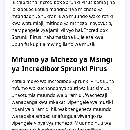
ikithibitisha Incredibox Sprunki Pirus kama jina
la kipekee katika mandhari ya michezo ya
mtandaoni. Shukrani kwa muundo wake rafiki
kwa watumiaji, mitindo ya mchezo inayovutia,
na vipengele vya jamii vilivyo hai, Incredibox
Sprunki Pirus inahamasisha kujieleza kwa
ubunifu kupitia mwingiliano wa muziki.
Mifumo ya Mchezo ya Msingi
ya Incredibox Sprunki Pirus
Katika moyo wa Incredibox Sprunki Pirus kuna
mfumo wa kuchanganya sauti wa kusisimua
unaotumia muundo wa piramidi. Wachezaji
wanapanga kwa mkakati vipengele vya muziki
ndani ya piramidi hii, wakitengeneza muundo
wa tabaka ambao unafungua viwango na
vipengele vipya vya mchezo. Muundo huu wa
mchezo wa kipekee unafanya Incredibox