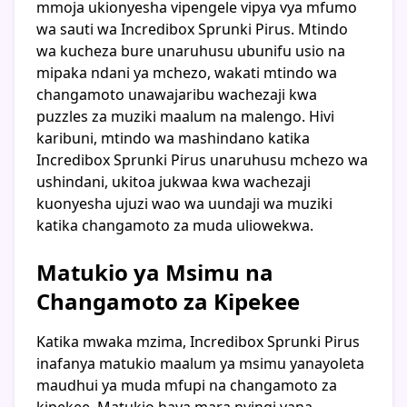
mmoja ukionyesha vipengele vipya vya mfumo
wa sauti wa Incredibox Sprunki Pirus. Mtindo
wa kucheza bure unaruhusu ubunifu usio na
mipaka ndani ya mchezo, wakati mtindo wa
changamoto unawajaribu wachezaji kwa
puzzles za muziki maalum na malengo. Hivi
karibuni, mtindo wa mashindano katika
Incredibox Sprunki Pirus unaruhusu mchezo wa
ushindani, ukitoa jukwaa kwa wachezaji
kuonyesha ujuzi wao wa uundaji wa muziki
katika changamoto za muda uliowekwa.
Matukio ya Msimu na
Changamoto za Kipekee
Katika mwaka mzima, Incredibox Sprunki Pirus
inafanya matukio maalum ya msimu yanayoleta
maudhui ya muda mfupi na changamoto za
kipekee. Matukio haya mara nyingi yana