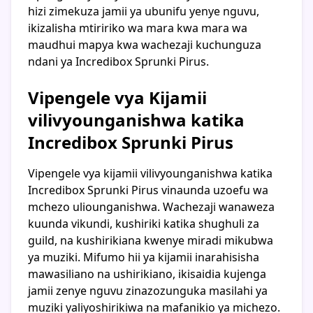
hizi zimekuza jamii ya ubunifu yenye nguvu,
ikizalisha mtiririko wa mara kwa mara wa
maudhui mapya kwa wachezaji kuchunguza
ndani ya Incredibox Sprunki Pirus.
Vipengele vya Kijamii
vilivyounganishwa katika
Incredibox Sprunki Pirus
Vipengele vya kijamii vilivyounganishwa katika
Incredibox Sprunki Pirus vinaunda uzoefu wa
mchezo uliounganishwa. Wachezaji wanaweza
kuunda vikundi, kushiriki katika shughuli za
guild, na kushirikiana kwenye miradi mikubwa
ya muziki. Mifumo hii ya kijamii inarahisisha
mawasiliano na ushirikiano, ikisaidia kujenga
jamii zenye nguvu zinazozunguka masilahi ya
muziki yaliyoshirikiwa na mafanikio ya michezo.