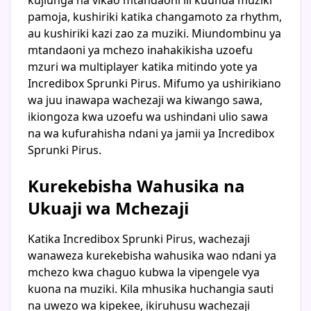
pamoja, kushiriki katika changamoto za rhythm,
au kushiriki kazi zao za muziki. Miundombinu ya
mtandaoni ya mchezo inahakikisha uzoefu
mzuri wa multiplayer katika mitindo yote ya
Incredibox Sprunki Pirus. Mifumo ya ushirikiano
wa juu inawapa wachezaji wa kiwango sawa,
ikiongoza kwa uzoefu wa ushindani ulio sawa
na wa kufurahisha ndani ya jamii ya Incredibox
Sprunki Pirus.
Kurekebisha Wahusika na
Ukuaji wa Mchezaji
Katika Incredibox Sprunki Pirus, wachezaji
wanaweza kurekebisha wahusika wao ndani ya
mchezo kwa chaguo kubwa la vipengele vya
kuona na muziki. Kila mhusika huchangia sauti
na uwezo wa kipekee, ikiruhusu wachezaji