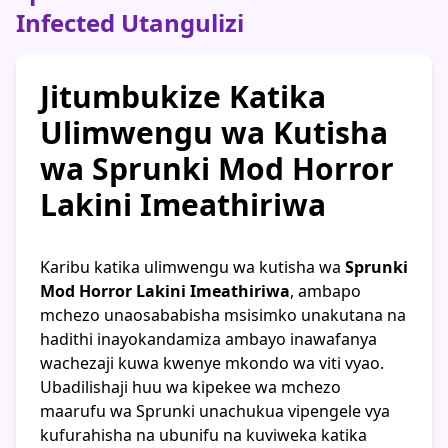
Infected Utangulizi
Jitumbukize Katika
Ulimwengu wa Kutisha
wa Sprunki Mod Horror
Lakini Imeathiriwa
Karibu katika ulimwengu wa kutisha wa
Sprunki
Mod Horror Lakini Imeathiriwa
, ambapo
mchezo unaosababisha msisimko unakutana na
hadithi inayokandamiza ambayo inawafanya
wachezaji kuwa kwenye mkondo wa viti vyao.
Ubadilishaji huu wa kipekee wa mchezo
maarufu wa Sprunki unachukua vipengele vya
kufurahisha na ubunifu na kuviweka katika