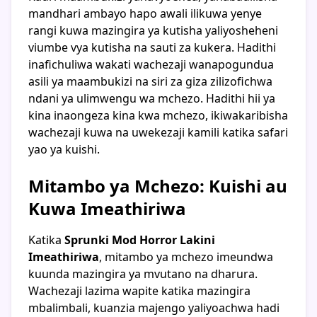
mandhari ambayo hapo awali ilikuwa yenye
rangi kuwa mazingira ya kutisha yaliyosheheni
viumbe vya kutisha na sauti za kukera. Hadithi
inafichuliwa wakati wachezaji wanapogundua
asili ya maambukizi na siri za giza zilizofichwa
ndani ya ulimwengu wa mchezo. Hadithi hii ya
kina inaongeza kina kwa mchezo, ikiwakaribisha
wachezaji kuwa na uwekezaji kamili katika safari
yao ya kuishi.
Mitambo ya Mchezo: Kuishi au
Kuwa Imeathiriwa
Katika
Sprunki Mod Horror Lakini
Imeathiriwa
, mitambo ya mchezo imeundwa
kuunda mazingira ya mvutano na dharura.
Wachezaji lazima wapite katika mazingira
mbalimbali, kuanzia majengo yaliyoachwa hadi