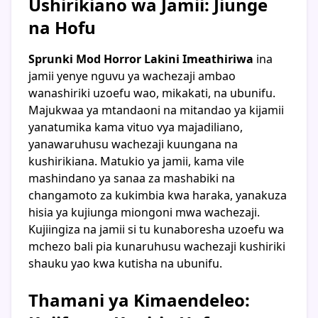
Ushirikiano wa Jamii: Jiunge
na Hofu
Sprunki Mod Horror Lakini Imeathiriwa
ina
jamii yenye nguvu ya wachezaji ambao
wanashiriki uzoefu wao, mikakati, na ubunifu.
Majukwaa ya mtandaoni na mitandao ya kijamii
yanatumika kama vituo vya majadiliano,
yanawaruhusu wachezaji kuungana na
kushirikiana. Matukio ya jamii, kama vile
mashindano ya sanaa za mashabiki na
changamoto za kukimbia kwa haraka, yanakuza
hisia ya kujiunga miongoni mwa wachezaji.
Kujiingiza na jamii si tu kunaboresha uzoefu wa
mchezo bali pia kunaruhusu wachezaji kushiriki
shauku yao kwa kutisha na ubunifu.
Thamani ya Kimaendeleo: