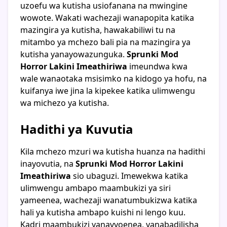
uzoefu wa kutisha usiofanana na mwingine
wowote. Wakati wachezaji wanapopita katika
mazingira ya kutisha, hawakabiliwi tu na
mitambo ya mchezo bali pia na mazingira ya
kutisha yanayowazunguka.
Sprunki Mod
Horror Lakini Imeathiriwa
imeundwa kwa
wale wanaotaka msisimko na kidogo ya hofu, na
kuifanya iwe jina la kipekee katika ulimwengu
wa michezo ya kutisha.
Hadithi ya Kuvutia
Kila mchezo mzuri wa kutisha huanza na hadithi
inayovutia, na
Sprunki Mod Horror Lakini
Imeathiriwa
sio ubaguzi. Imewekwa katika
ulimwengu ambapo maambukizi ya siri
yameenea, wachezaji wanatumbukizwa katika
hali ya kutisha ambapo kuishi ni lengo kuu.
Kadri maambukizi yanavyoenea, yanabadilisha