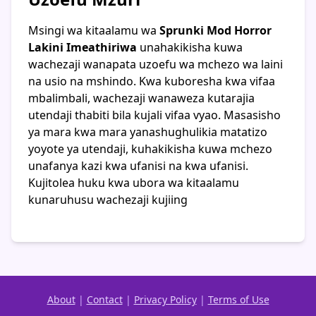
Msingi wa kitaalamu wa
Sprunki Mod Horror
Lakini Imeathiriwa
unahakikisha kuwa
wachezaji wanapata uzoefu wa mchezo wa laini
na usio na mshindo. Kwa kuboresha kwa vifaa
mbalimbali, wachezaji wanaweza kutarajia
utendaji thabiti bila kujali vifaa vyao. Masasisho
ya mara kwa mara yanashughulikia matatizo
yoyote ya utendaji, kuhakikisha kuwa mchezo
unafanya kazi kwa ufanisi na kwa ufanisi.
Kujitolea huku kwa ubora wa kitaalamu
kunaruhusu wachezaji kujiing
About
|
Contact
|
Privacy Policy
|
Terms of Use