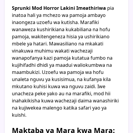
Sprunki Mod Horror Lakini Imeathiriwa
pia
inatoa hali ya mchezo wa pamoja ambayo
inaongeza uzoefu wa kutisha. Marafiki
wanaweza kushirikiana kukabiliana na hofu
pamoja, wakitengeneza hisia ya ushirikiano
mbele ya hatari. Mawasiliano na mkakati
vinakuwa muhimu wakati wachezaji
wanapofanya kazi pamoja kutatua fumbo na
kujihifadhi dhidi ya maadui waliokumbwa na
maambukizi. Uzoefu wa pamoja wa hofu
unaleta nguvu ya kusisimua, na kufanya kila
mkutano kuhisi kuwa wa nguvu zaidi. Iwe
unacheza peke yako au na marafiki, mod hii
inahakikisha kuwa wachezaji daima wanashiriki
na kujiwekea malengo katika safari yao ya
kuishi.
Maktaba ya Mara kwa Mara: