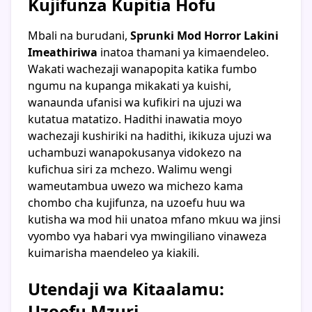
Kujifunza Kupitia Hofu
Mbali na burudani,
Sprunki Mod Horror Lakini
Imeathiriwa
inatoa thamani ya kimaendeleo.
Wakati wachezaji wanapopita katika fumbo
ngumu na kupanga mikakati ya kuishi,
wanaunda ufanisi wa kufikiri na ujuzi wa
kutatua matatizo. Hadithi inawatia moyo
wachezaji kushiriki na hadithi, ikikuza ujuzi wa
uchambuzi wanapokusanya vidokezo na
kufichua siri za mchezo. Walimu wengi
wameutambua uwezo wa michezo kama
chombo cha kujifunza, na uzoefu huu wa
kutisha wa mod hii unatoa mfano mkuu wa jinsi
vyombo vya habari vya mwingiliano vinaweza
kuimarisha maendeleo ya kiakili.
Utendaji wa Kitaalamu:
Uzoefu Mzuri