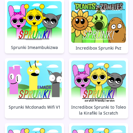
Sprunki Imeambukizwa
Incredibox Sprunki Pvz
Sprunki Mcdonads Wifi V1
Incredibox Sprunki to Toleo
la Kirafiki la Scratch