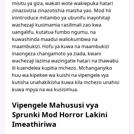
misitu ya giza, wakati wote wakiepuka hatari
zinazovizia zinazotishia maisha yao. Mod hii
inintroduce mitambo ya ubunifu inayohitaji
wachezaji kusimamia rasilimali zao kwa
uangalifu, kutatua fumbo ngumu, na
kuwashinda maadui waliokumbwa na
maambukizi. Hofu ya kuwa na maambukizi
inaongeza changamoto ya ziada, kwani
wachezaji lazima wazingatie hatari na thawabu
ili kuendelea kupitia mchezo. Mchanganyiko
huu wa kipekee wa kuishi na vipengele vya
kutisha unahakikisha kuwa kila mchezo unahisi
kuwa mpya na wa kusisimua.
Vipengele Mahususi vya
Sprunki Mod Horror Lakini
Imeathiriwa