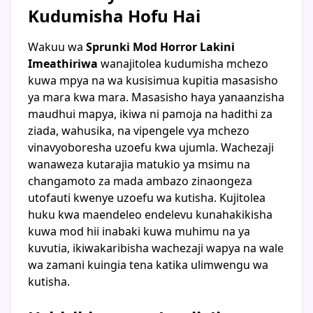
Kudumisha Hofu Hai
Wakuu wa
Sprunki Mod Horror Lakini
Imeathiriwa
wanajitolea kudumisha mchezo
kuwa mpya na wa kusisimua kupitia masasisho
ya mara kwa mara. Masasisho haya yanaanzisha
maudhui mapya, ikiwa ni pamoja na hadithi za
ziada, wahusika, na vipengele vya mchezo
vinavyoboresha uzoefu kwa ujumla. Wachezaji
wanaweza kutarajia matukio ya msimu na
changamoto za mada ambazo zinaongeza
utofauti kwenye uzoefu wa kutisha. Kujitolea
huku kwa maendeleo endelevu kunahakikisha
kuwa mod hii inabaki kuwa muhimu na ya
kuvutia, ikiwakaribisha wachezaji wapya na wale
wa zamani kuingia tena katika ulimwengu wa
kutisha.