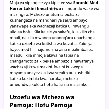
Moja ya vipengele vya kipekee vya
Sprunki Mod
Horror Lakini Imeathiriwa
ni muundo wake wa
mazingira. Mchezo unatumia picha za
kushangaza na mandhari ya sauti ambayo
yanawapeleka wachezaji katika ulimwengu
uliojaa hofu. Kila kelele ya sakafu, kila kilio cha
mbali, na kila mwanga unaong'ara unachangia
katika uzoefu wa kutisha wa kuvutia. Zaidi ya
hayo, mod hii inajumuisha aina mbalimbali za
maadui, kila mmoja akiwa na tabia na
changamoto za kipekee ambazo zinawafanya
wachezaji kuwa makini. Iwe ni kukwepa
mnyama anayevizia kwa stealth au kushiriki
katika kukimbia kwa haraka, mchezo
umeundwa kuleta hofu halisi na msisimko.
Uzoefu wa Mchezo wa
Pamoja: Hofu Pamoja