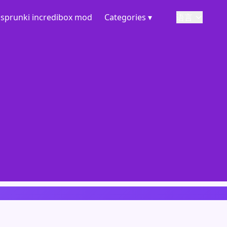
sprunki incredibox mod
Categories ▾
语言