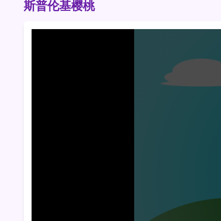
斯普伦基樱桃