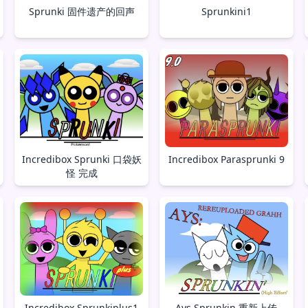
Sprunki 固件遗产的回声
Sprunkini1
Incredibox Sprunki 口袋妖
Incredibox Parasprunki 9
怪 完成
Incredibox Sprunkiplus1
Ays Sprunkin 重新上传