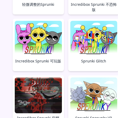
轻微调整的Sprunki
Incredibox Sprunki 不恐怖
版
Incredibox Sprunki 可玩版
Sprunki Glitch
Incredibox Sprunki 归档
Sprunki Sperunky V3