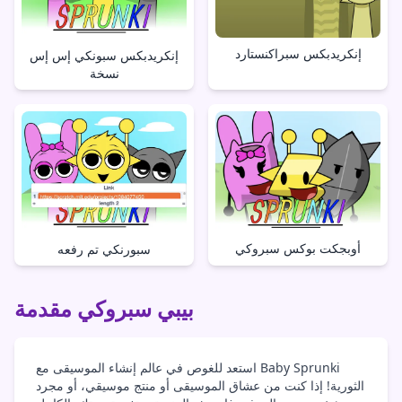
إنكريدبكس سبراكنستارد
إنكريدبكس سبونكي إس إس
نسخة
أوبجكت بوكس سبروكي
سبورنكي تم رفعه
بيبي سبروكي مقدمة
استعد للغوص في عالم إنشاء الموسيقى مع Baby Sprunki
الثورية! إذا كنت من عشاق الموسيقى أو منتج موسيقي، أو مجرد