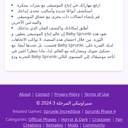
ارفع مهاراتك في إنتاج الموسيقى مع ميزات مبتكرة
استكشف أنواعًا جديدة وأساليب تتحدى إبداعك
قم بإنشاء اتصالات ذات مغزى مع عشاق الموسيقى
والمبدعين الآخرين
أطلق إمكاناتك واكتشف الفنان الذي بداخلك
إن عالم إنتاج الموسيقى يتطور، و Baby Sprunki تقود هذه
الثورة. من خلال احتضان هذه المنصة، لا تواكب الاتجاهات
فحسب، بل تحددها أيضًا. مع Baby Sprunki، لديك القدرة على
تشكيل صوتك ومشاركته مع العالم. لذا، ماذا تنتظر؟ اغمر في
التجربة ودع Baby Sprunki تأخذ موسيقاك إلى المستوى التالي!
About
|
Contact
|
Privacy Policy
|
Terms of Use
© 2024 سبراونيكي المرحلة 3
Related Games:
Sprunki Incredibox
|
Sprunki Phase 4
Categories:
Official Phases
|
Horror & Dark
|
Crossover
|
Fan
Creations
|
Remakes
|
Mods
|
Community