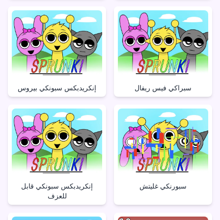
سبراكي فيس ريفال
إنكريدبكس سبونكي بيروس
سبورنكي غليتش
إنكريدبكس سبونكي قابل
للعزف