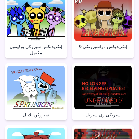
إنكريدبكس باراسبرونكي 9
إنكريدبكس سبروكي بوكيمون
مكتمل
سبرنكي ري سبرنك
سبروكن بلايبل