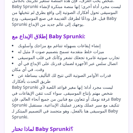
شخص يحب العزف، فإن هذه المنصة ستغير تجربتك بالكامل.
Baby Sprunki ليست مجرد أداة أخرى؛ إنها منصة مبتكرة لإنشاء
الموسيقى تحول أفكارك الصوتية إلى واقع بطرق لم تتخيلها من
قبل. قل وداعًا لطرقك القديمة في صنع الموسيقى، ودع Baby
Sprunki يوجهك إلى عالم جديد من الإبداع.
إطلاق الإبداع مع Baby Sprunki:
إنشاء إيقاعات بسهولة تتناغم مع مزاجك وأسلوبك
ميزات خلط متقدمة تسمح بتصميم صوت لا مثيل له
تجارب صوتية غامرة تجعلك تشعر وكأنك في قلب الموسيقى
اتصال سلس عبر الأجهزة لضمان قدرتك على الإبداع في أي
وقت، في أي مكان
قدرات الأوامر الصوتية التي تتيح لك التأليف ببساطة عن
طريق التحدث بأفكارك
Baby Sprunki ليست مجرد أداة؛ إنها مغير قواعد اللعبة لأي
شخص مهتم بإنتاج الموسيقى. سواء كنت تتقن الإيقاعات في
غرفة نومك أو تتعاون مع فنانين من جميع أنحاء العالم، فإن Baby
Sprunki تتكيف مع سير عملك وتعزز عمليتك الإبداعية. مستقبل
الموسيقى هنا بالفعل، وهو متجسد في التصميم المبتكر لـ Baby
Sprunki.
لماذا تختار Baby Sprunki؟