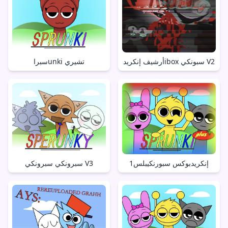
أرشيف إنكريدibox سبونكي V2
سبراunki تشيري
إنكريدبوكس سبورنكيبلس1
سبرونكي سبرونكي V3