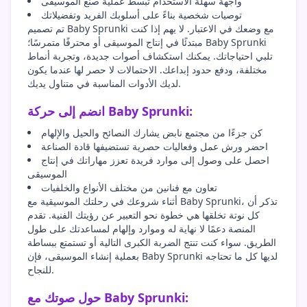
واجهة سهلة الاستخدام تبسط عملية صنع الموسيقى
توصيات شخصية بناءً على أسلوبك الفريد وتفضيلاتك
تم تصميم Baby Sprunki مع وضعك في الاعتبار. لا يهم إذا كنت
مبتدئًا في إنتاج الموسيقى أو محترفًا متمرسًا؛ Baby Sprunki
تلبي احتياجاتك. يمكنك استكشاف أصوات جديدة، وتجربة أنماط
مختلفة، ودفع حدود إبداعك. الاحتمالات لا حصر لها عندما يكون
لديك الأدوات المناسبة في متناول يديك.
انضم إلى حركة Baby Sprunki:
كن جزءًا من مجتمع نابض يشارك النصائح والحيل والإلهام
احضر ورش عمل وفعاليات حصرية تستضيفها قادة الصناعة
احصل على وصول إلى موارد فريدة تعزز مهاراتك في إنتاج
الموسيقى
تعاون مع فنانين من مختلف الأنواع والخلفيات
أثناء شروعك في رحلتك الموسيقية مع Baby Sprunki، تذكر أن
كل نوتة تخلقها هي خطوة نحو التعبير عن رؤيتك الفنية. تقدم
المنصة دعمًا لا نهاية له وموارد وإلهام لمساعدتك على طول
الطريق. سواء كنت تنتج الضربة الكبرى التالية أو تستمتع ببساطة
بعملية إنشاء الموسيقى، فإن Baby Sprunki لديها كل ما تحتاجه
للنجاح.
حول صوتك مع Baby Sprunki: