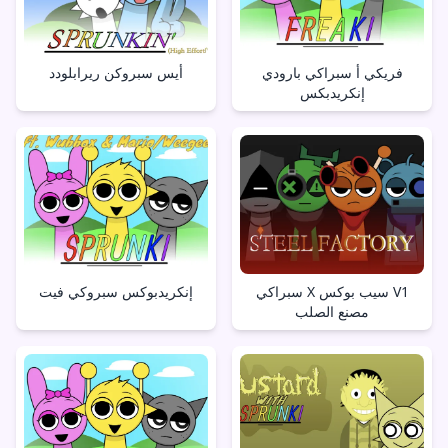
فريكي أ سبراكي بارودي
أيس سبروكن ريرابلودد
إنكريدبكس
سبراكي X سيب بوكس V1
إنكريدبوكس سبروكي فيت
مصنع الصلب