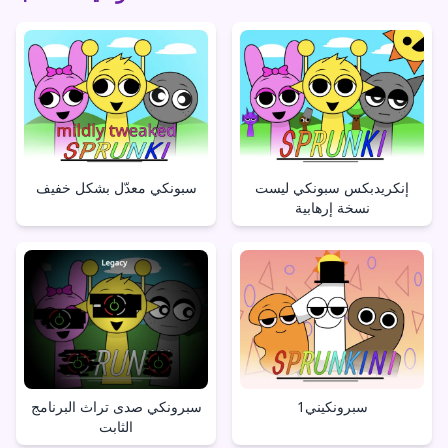
إنكريدبكس سبونكي ليست
سبونكي معدّل بشكل خفيف
نسخة إرهابية
سبرونكيني1
سبرونكي صدى تراث البرنامج
الثابت