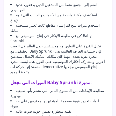
انضم إلى مجتمع نشط من المبدعين الذين يدفعون حدود
الموسيقى
استكشف مكتبة واسعة من الأصوات والعينات التي تلهم
الإبداع
استخدم ميزات تتيح لك إنشاء مقاطع كانت تُعتبر مستحيلة
سابقًا
كن في طليعة الابتكار في إنتاج الموسيقى مع Baby
Sprunki
تخيل القدرة على التعاون مع موسيقيين حول العالم في الوقت
الحقيقي. مع Baby Sprunki، فإن جلسات العزف العالمية هي
مجرد نقرة بعيدة. مهما كان مكانك، يمكنك الاتصال بمبدعين
آخرين ومشاركة أفكارك الموسيقية على الفور. هذه ليست مجرد
منصة؛ إنها حركة لت democratize إنتاج الموسيقى وجعلها
متاحة للجميع.
الميزات التي تجعل Baby Sprunki مميزة:
مطابقة الإيقاعات من المستوى التالي التي تشعر بأنها طبيعية
وبديهية
أدوات تحرير قوية مصممة للمبتدئين والمحترفين على حد
سواء
تقنية متطورة تضمن جودة صوت عالية