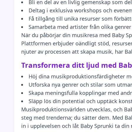
Bli en del av en livlig gemenskap som dela
Deltag i exklusiva workshops och evene
Få tillgång till unika resurser som förbä
Samarbeta med artister från olika genre
När du påbörjar din musikresa med Baby Spru
Plattformen erbjuder oändligt stöd, resurser
njuter av processen att skapa musik, har Bab
Transformera ditt ljud med Bab
Höj dina musikproduktionsfärdigheter me
Utforska nya genrer och stilar som utman
Skapa meningsfulla kopplingar med andr
Släpp lös din potential och upptäck kon
Musikproduktionsvärlden utvecklas, och Ba
steg med trenderna; du sätter dem. Med Bab
in i upplevelsen och låt Baby Sprunki ta din 