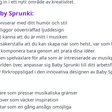
in i ett nytt område av kreativitet.
aby Sprunki:
iserar med ditt humör och stil
iggör oöverträffad ljuddesign
t känna att du är mitt i musiken
säkerställa att du kan skapa när som helst, var som 
komponera bara genom att prata dina idéer
r en spelväxlare för alla som är intresserade av mus
lden över, anpassar sig Baby Sprunki till ditt arbetsf
r förkroppsligad i den innovativa designen av Baby S
pare som pressar musikaliska gränser
rover som väcker inspiration
åtar som en gång ansågs omöjliga