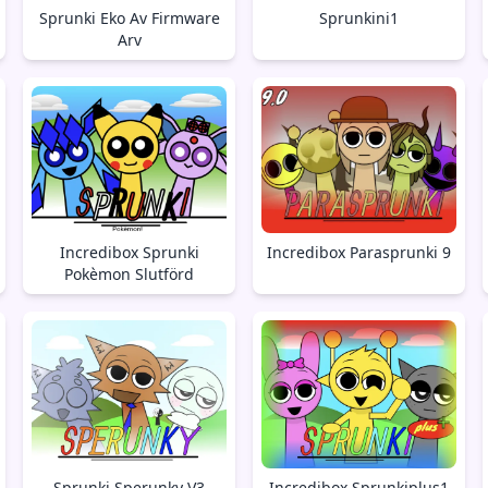
Sprunki Eko Av Firmware
Sprunkini1
Arv
Incredibox Sprunki
Incredibox Parasprunki 9
Pokèmon Slutförd
Sprunki Sperunky V3
Incredibox Sprunkiplus1