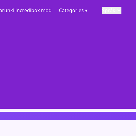
prunki incredibox mod
Categories ▾
Språk