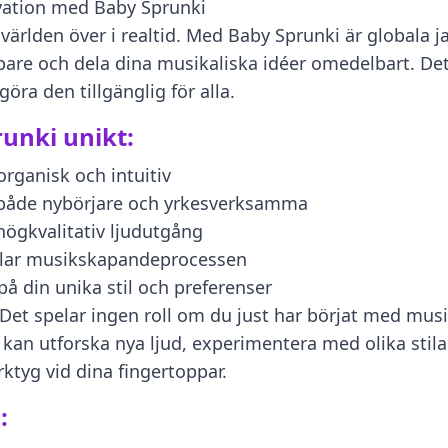
vation med Baby Sprunki
rlden över i realtid. Med Baby Sprunki är globala ja
re och dela dina musikaliska idéer omedelbart. Dett
ra den tillgänglig för alla.
unki unikt:
rganisk och intuitiv
r både nybörjare och yrkesverksamma
högkvalitativ ljudutgång
klar musikskapandeprocessen
 din unika stil och preferenser
Det spelar ingen roll om du just har börjat med mus
 kan utforska nya ljud, experimentera med olika stilar
rktyg vid dina fingertoppar.
: