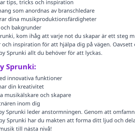
r tips, tricks och inspiration
mang som anordnas av branschledare
ttrar dina musikproduktionsfärdigheter
r och bakgrunder
nki, kom ihåg att varje not du skapar är ett steg mot
 och inspiration för att hjälpa dig på vägen. Oavsett
y Sprunki allt du behöver för att lyckas.
y Sprunki:
d innovativa funktioner
ar din kreativitet
a musikälskare och skapare
stnären inom dig
by Sprunki leder anstormningen. Genom att omfamna
y Sprunki har du makten att forma ditt ljud och dela
musik till nästa nivå!