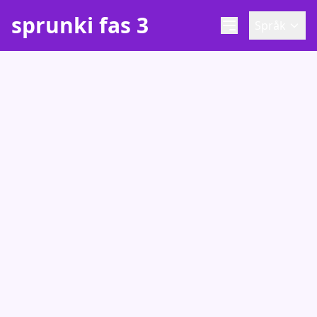
sprunki fas 3
Språk