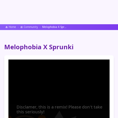
Home
Community
Melophobia X Sprunki
Melophobia X Sprunki