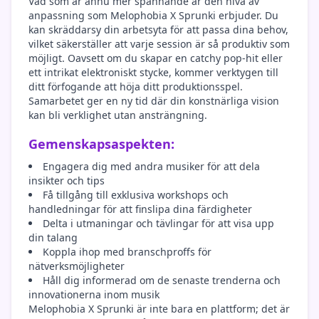
Vad som är ännu mer spännande är den nivå av
anpassning som Melophobia X Sprunki erbjuder. Du
kan skräddarsy din arbetsyta för att passa dina behov,
vilket säkerställer att varje session är så produktiv som
möjligt. Oavsett om du skapar en catchy pop-hit eller
ett intrikat elektroniskt stycke, kommer verktygen till
ditt förfogande att höja ditt produktionsspel.
Samarbetet ger en ny tid där din konstnärliga vision
kan bli verklighet utan ansträngning.
Gemenskapsaspekten:
Engagera dig med andra musiker för att dela
insikter och tips
Få tillgång till exklusiva workshops och
handledningar för att finslipa dina färdigheter
Delta i utmaningar och tävlingar för att visa upp
din talang
Koppla ihop med branschproffs för
nätverksmöjligheter
Håll dig informerad om de senaste trenderna och
innovationerna inom musik
Melophobia X Sprunki är inte bara en plattform; det är