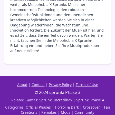
weiter als Melophobia X Sprunki. Mit seiner
hochmodernen Technologie, den robusten
Gemeinschaftsfunktionen und den unendlichen
kreativen Möglichkeiten werden Sie sich in einer
Umgebung wiederfinden, die Wachstum und
Innovation fördert. Die Zukunft der Musik ist hier, und
es ist Zeit, dass Sie ein Teil davon werden. Warten Sie
nicht; tauchen Sie in die Melophobia X Sprunki-
Erfahrung ein und heben Sie Ihre Musikproduktion
auf neue Höhen!
About
|
Contact
|
Privacy Policy
|
Terms of Use
© 2024 sprunki Phase 3
Related Games:
Sprunki Incredibox
|
Sprunki Phase 4
Categories:
Official Phases
|
Horror & Dark
|
Crossover
|
Fan
Creations
|
Remakes
|
Mods
|
Community