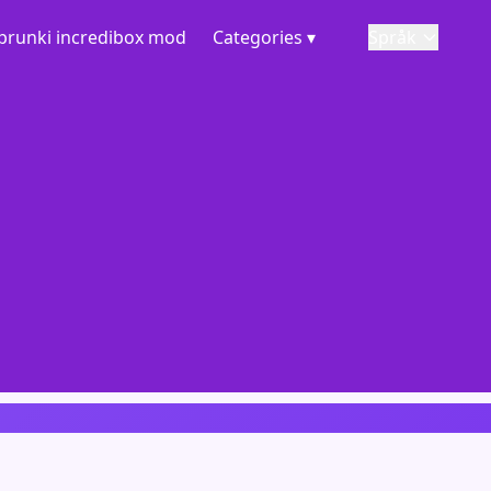
prunki incredibox mod
Categories ▾
Språk