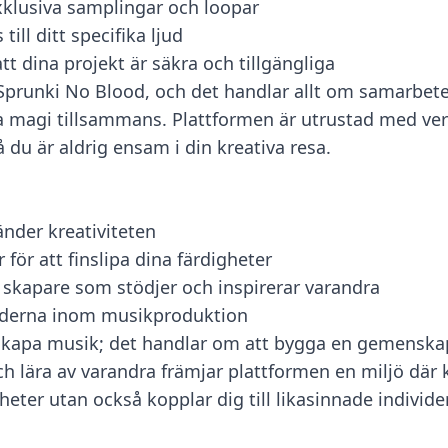
xklusiva samplingar och loopar
ll ditt specifika ljud
tt dina projekt är säkra och tillgängliga
prunki No Blood, och det handlar allt om samarbete
 magi tillsammans. Plattformen är utrustad med verkty
 du är aldrig ensam i din kreativa resa.
nder kreativiteten
 för att finslipa dina färdigheter
skapare som stödjer och inspirerar varandra
nderna inom musikproduktion
skapa musik; det handlar om att bygga en gemenskap 
 lära av varandra främjar plattformen en miljö där kr
eter utan också kopplar dig till likasinnade individer