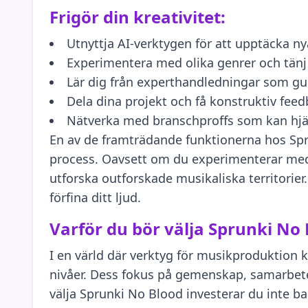
Frigör din kreativitet:
Utnyttja AI-verktygen för att upptäcka nya
Experimentera med olika genrer och tänj
Lär dig från experthandledningar som gui
Dela dina projekt och få konstruktiv fee
Nätverka med branschproffs som kan hjälp
En av de framträdande funktionerna hos Spru
process. Oavsett om du experimenterar med n
utforska outforskade musikaliska territorier
förfina ditt ljud.
Varför du bör välja Sprunki No 
I en värld där verktyg för musikproduktion k
nivåer. Dess fokus på gemenskap, samarbete
välja Sprunki No Blood investerar du inte ba