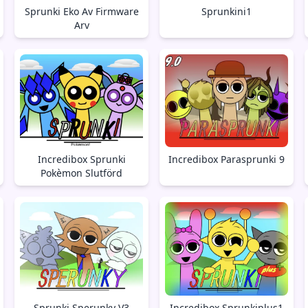
Sprunki Eko Av Firmware
Sprunkini1
Arv
Incredibox Sprunki
Incredibox Parasprunki 9
Pokèmon Slutförd
Sprunki Sperunky V3
Incredibox Sprunkiplus1