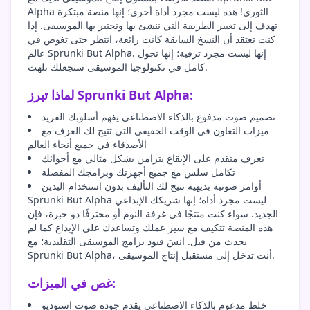
Alpha الثوري! هذه ليست مجرد أداة أخرى؛ إنها منصة مبتكرة
تهدف إلى تغيير الطريقة التي ننشئ بها ونختبر بها الموسيقى. إذا
كنت تعتقد أن النسخ السابقة كانت رائعة، انتظر حتى تغوص في
عالم Sprunki But Alpha. إنها ليست مجرد ترقية؛ إنها تحول
كامل في تكنولوجيا الموسيقى ستجعلك تلهث.
لماذا تبرز Sprunki But Alpha:
تصميم صوت مدفوع بالذكاء الاصطناعي يفهم أسلوبك الفريد
ميزات التعاون في الوقت الحقيقي التي تتيح لك العزف مع
الأصدقاء في جميع أنحاء العالم
تعرف متقدم على الإيقاع يتزامن بشكل مثالي مع أجوائك
تكامل سلس مع جميع أجهزتك وبرامجك المفضلة
أوامر صوتية بديهية تتيح لك التأليف بدون استخدام اليدين
Sprunki But Alpha ليست مجرد أداة؛ إنها شريكك الإبداعي
الجديد. سواء كنت منتجًا في غرفة النوم أو محترفًا ذو خبرة، فإن
هذه المنصة تتكيف مع سير عملك وتساعدك على الإبداع كما لم
يحدث من قبل. انسَ قيود برامج الموسيقى التقليدية؛ مع
Sprunki But Alpha، أنت تدخل إلى مستقبل إنتاج الموسيقى.
غص في الميزات:
خلط مدعوم بالذكاء الاصطناعي يقدم جودة صوت استوديو