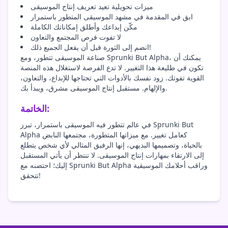
ميزات تحويلية تعيد تعريف إنتاج الموسيقى
ابق في المقدمة في مشهد الموسيقى المتطور باستمرار
مكّن إبداعك وأطلق إمكاناتك الكاملة
لا تفوت فرص المجتمع والتعاون
انضم إلى الثورة قبل أن يفعل الجميع ذلك!
صناعة الموسيقى تتطور، ومع Sprunki But Alpha، يمكنك أن
تكون في طليعة هذا التغيير. لا تدع الفرصة لاستغلال هذه المنصة
القوية تفوتك. زود نفسك بالأدوات التي تحتاجها للإبداع، والتعاون،
والإلهام. مستقبل إنتاج الموسيقى مشرق، ويبدأ بك.
الخاتمة:
في عالم تتطور فيه الموسيقى باستمرار، تبرز Sprunki But
Alpha كعامل تغيير. مع ميزاتها المتطورة، مجتمعها النابض
بالحياة، وتصميمها البديهي، إنها الرفيق المثالي لأي شخص يتطلع
إلى الارتقاء بمهارات إنتاج الموسيقى. لا تنتظر أن يأتي المستقبل
إليك؛ احتضنه مع Sprunki But Alpha وراقب أحلامك الموسيقية
تتحقق!