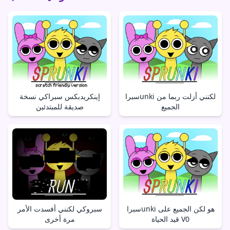
سبراunki لكنني أزلت ربما من
إينكريدبكس سبراكي نسخة
الجميع
صديقة للمبتدئين
سبراunki هو لكن الجميع على
سبروكي لكنني أفسدت الأمر
قيد الحياة V0
مرة أخرى