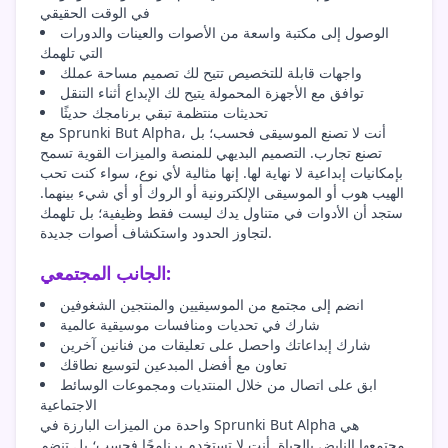
في الوقت الحقيقي
الوصول إلى مكتبة واسعة من الأصوات والعينات والدورات
التي تلهمك
واجهات قابلة للتخصيص تتيح لك تصميم مساحة عملك
توافق مع الأجهزة المحمولة يتيح لك الإبداع أثناء التنقل
تحديثات منتظمة تبقي برنامجك حديثًا
مع Sprunki But Alpha، أنت لا تصنع الموسيقى فحسب؛ بل
تصنع تجارب. التصميم البديهي للمنصة والميزات القوية تسمح
بإمكانيات إبداعية لا نهاية لها. إنها مثالية لأي نوع، سواء كنت تحب
الهيب هوب أو الموسيقى الإلكترونية أو الروك أو أي شيء بينهما.
ستجد أن الأدوات في متناول يدك ليست فقط وظيفية؛ بل تلهمك
لتجاوز الحدود واستكشاف أصوات جديدة.
الجانب المجتمعي:
انضم إلى مجتمع من الموسيقيين والمنتجين الشغوفين
شارك في تحديات ومنافسات موسيقية عالمية
شارك إبداعاتك واحصل على تعليقات من فنانين آخرين
تعاون مع أفضل المبدعين لتوسيع نطاقك
ابق على اتصال من خلال المنتديات ومجموعات الوسائط
الاجتماعية
واحدة من الميزات البارزة في Sprunki But Alpha هي
مجتمعها النابض بالحياة. أنت لا تستخدم برنامجًا فحسب؛ بل تنضم