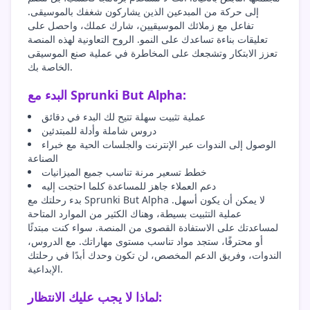
إلى حركة من المبدعين الذين يشاركون شغفك بالموسيقى.
تفاعل مع زملائك الموسيقيين، شارك عملك، واحصل على
تعليقات بناءة تساعدك على النمو. الروح التعاونية لهذه المنصة
تعزز الابتكار وتشجعك على المخاطرة في عملية صنع الموسيقى
الخاصة بك.
البدء مع Sprunki But Alpha:
عملية تثبيت سهلة تتيح لك البدء في دقائق
دروس شاملة وأدلة للمبتدئين
الوصول إلى الندوات عبر الإنترنت والجلسات الحية مع خبراء
الصناعة
خطط تسعير مرنة تناسب جميع الميزانيات
دعم العملاء جاهز للمساعدة كلما احتجت إليه
بدء رحلتك مع Sprunki But Alpha لا يمكن أن يكون أسهل.
عملية التثبيت بسيطة، وهناك الكثير من الموارد المتاحة
لمساعدتك على الاستفادة القصوى من المنصة. سواء كنت مبتدئًا
أو محترفًا، ستجد مواد تناسب مستوى مهاراتك. مع الدروس،
الندوات، وفريق الدعم المخصص، لن تكون وحدك أبدًا في رحلتك
الإبداعية.
لماذا لا يجب عليك الانتظار: