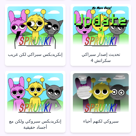
تحديث إصدار سبراكي
إنكريدبكس سبراكي لكن غريب
سكراتش 4
سبروكي لكنهم أحياء
إنكريدبكس سبروكي ولكن مع
أجساد حقيقية