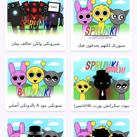
سبرونكي ولكن تحالف تيتان
سبورنك لكنهم يحدقون فيك
بالدونكي أصلي A سبونكي مود
سبراunki مودد سكراتش بورت