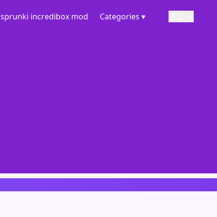
sprunki incredibox mod
Categories ▾
语言