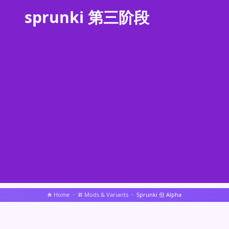
sprunki 第三阶段
Home
Mods & Variants
Sprunki 但 Alpha