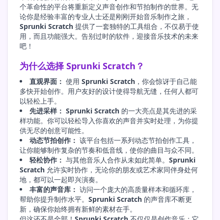
个革命性的平台将重新定义声音创作和节拍制作的世界。无
论你是经验丰富的专业人士还是刚刚开始音乐制作之旅，
Sprunki Scratch
提供了一套独特的工具组合，不仅易于使
用，而且功能强大。告别过时的软件，迎接音乐技术的未来
吧！
为什么选择 Sprunki Scratch？
直观界面：
使用
Sprunki Scratch
，你会惊讶于自己能
多快开始创作。用户友好的设计使得导航无缝，任何人都可
以轻松上手。
先进采样：
Sprunki Scratch
的一大亮点是其先进的采
样功能。你可以轻松导入你喜欢的声音并实时处理，为你提
供无尽的创意可能性。
动态节拍创作：
该平台包括一系列动态节拍创作工具，
让你能够制作复杂的节奏和低音线，使你的曲目与众不同。
轻松协作：
与其他音乐人合作从未如此简单。
Sprunki
Scratch
允许实时协作，无论你的朋友或艺术家同伴身处何
地，都可以一起即兴演奏。
丰富的声音库：
访问一个庞大的高质量样本和循环库，
帮助你提升制作水平。
Sprunki Scratch
的声音库不断更
新，确保你始终拥有新鲜的素材在手。
但这还不是全部！
Sprunki Scratch
不仅仅是创作音乐；它