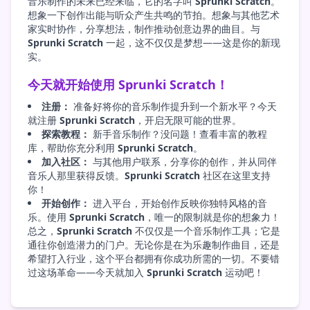
音乐制作的未来已经来临，它的名字叫
Sprunki Scratch
。
想象一下创作出能与听众产生共鸣的节拍。想象与其他艺术
家实时协作，分享想法，制作推动创意边界的曲目。与
Sprunki Scratch
一起，这不仅仅是梦想——这是你的新现
实。
今天就开始使用 Sprunki Scratch！
注册：
准备好将你的音乐制作提升到一个新水平？今天
就注册
Sprunki Scratch
，开启无限可能的世界。
探索教程：
新手音乐制作？没问题！查看丰富的教程
库，帮助你充分利用
Sprunki Scratch
。
加入社区：
与其他用户联系，分享你的创作，并从同伴
音乐人那里获得反馈。
Sprunki Scratch
社区在这里支持
你！
开始创作：
进入平台，开始创作反映你独特风格的音
乐。使用
Sprunki Scratch
，唯一的限制就是你的想象力！
总之，
Sprunki Scratch
不仅仅是一个音乐制作工具；它是
通往你创造潜力的门户。无论你是在为乐趣制作曲目，还是
希望打入行业，这个平台都拥有你成功所需的一切。不要错
过这场革命——今天就加入
Sprunki Scratch
运动吧！