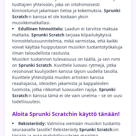
tuottajien yhteisöön, joka on intohimoisesti
kiinnostunut jakamaan tietoa ja kokemuksia.
Sprunki
Scratch
:n kanssa et ole koskaan yksin
musiikkimatkallasi.
Edullinen hinnoittelu:
Laadun ei tarvitse maksaa
maltaita.
Sprunki Scratch
tarjoaa kilpailukykyisiä
hinnoittelusuunnitelmia, mikä varmistaa, että kaikki
voivat käyttää huipputason musiikin tuotantotyökaluja
ilman taloudellista rasitusta.
Musiikin tuotannon tulevaisuus on täällä, ja sen nimi
on
Sprunki Scratch
. Kuvittele luovasi rytmejä, jotka
resonoivat kuulijoiden kanssa täysin uudella tasolla.
Kuvittele yhteistyötä muiden artistien kanssa
reaaliajassa, ideoiden jakamista ja kappaleiden
luomista, jotka rikkomat luovuuden rajoja.
Sprunki
Scratch
:n kanssa tämä ei ole vain unelma – se on uusi
todellisuutesi.
Aloita Sprunki Scratchin käyttö tänään!
Rekisteröidy:
Valmiina viemään musiikin tuotanto
seuraavalle tasolle? Rekisteröidy
Sprunki Scratch
:iin
tänään ja avaa mahdollisuuksien maailma.