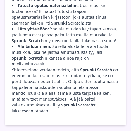
Tutustu opetusmateriaaleihin:
Uusi musiikin
tuotannossa? Ei hätää! Tutustu laajaan
opetusmateriaalien kirjastoon, joka auttaa sinua
saamaan kaiken irti
Sprunki Scratch
:ista.
Liity yhteisöön:
Yhdistä muiden käyttäjien kanssa,
jaa luomuksesi ja saa palautetta muilta muusikoilta.
Sprunki Scratch
:n yhteisö on täällä tukemassa sinua!
Aloita luominen:
Sukella alustalle ja ala luoda
musiikkia, joka heijastaa ainutlaatuista tyyliäsi.
Sprunki Scratch
:n kanssa ainoa raja on
mielikuvituksesi!
Yhteenvetona voidaan todeta, että
Sprunki Scratch
on
enemmän kuin vain musiikin tuotantotyökalu; se on
portti luovaan potentiaaliisi. Olitpa sitten tuottamassa
kappaleita hauskuuden vuoksi tai etsimässä
mahdollisuuksia alalla, tämä alusta tarjoaa kaiken,
mitä tarvitset menestyäksesi. Älä jää paitsi
vallankumouksesta - liity
Sprunki Scratch
:n
liikkeeseen tänään!