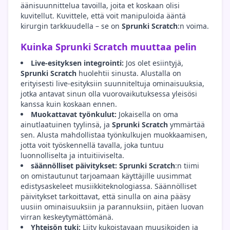
äänisuunnittelua tavoilla, joita et koskaan olisi
kuvitellut. Kuvittele, että voit manipuloida ääntä
kirurgin tarkkuudella – se on
Sprunki Scratch
:n voima.
Kuinka Sprunki Scratch muuttaa pelin
Live-esityksen integrointi:
Jos olet esiintyjä,
Sprunki Scratch
huolehtii sinusta. Alustalla on
erityisesti live-esityksiin suunniteltuja ominaisuuksia,
jotka antavat sinun olla vuorovaikutuksessa yleisösi
kanssa kuin koskaan ennen.
Muokattavat työnkulut:
Jokaisella on oma
ainutlaatuinen tyylinsä, ja
Sprunki Scratch
ymmärtää
sen. Alusta mahdollistaa työnkulkujen muokkaamisen,
jotta voit työskennellä tavalla, joka tuntuu
luonnolliselta ja intuitiiviselta.
säännölliset päivitykset:
Sprunki Scratch
:n tiimi
on omistautunut tarjoamaan käyttäjille uusimmat
edistysaskeleet musiikkiteknologiassa. Säännölliset
päivitykset tarkoittavat, että sinulla on aina pääsy
uusiin ominaisuuksiin ja parannuksiin, pitäen luovan
virran keskeytymättömänä.
Yhteisön tuki:
Liity kukoistavaan muusikoiden ja