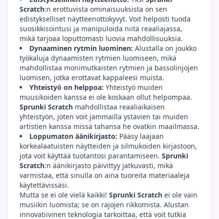
Scratch
:n erottuvista ominaisuuksista on sen
edistykselliset näytteenottokyvyt. Voit helposti tuoda
suosikkisointusi ja manipuloida niitä reaaliajassa,
mikä tarjoaa loputtomasti luovia mahdollisuuksia.
Dynaaminen rytmin luominen:
Alustalla on joukko
työkaluja dynaamisten rytmien luomiseen, mikä
mahdollistaa monimutkaisten rytmien ja bassolinjojen
luomisen, jotka erottavat kappaleesi muista.
Yhteistyö on helppoa:
Yhteistyö muiden
muusikoiden kanssa ei ole koskaan ollut helpompaa.
Sprunki Scratch
mahdollistaa reaaliaikaisen
yhteistyön, joten voit jammailla ystävien tai muiden
artistien kanssa missä tahansa he ovatkin maailmassa.
Loppumaton äänikirjasto:
Pääsy laajaan
korkealaatuisten näytteiden ja silmukoiden kirjastoon,
jota voit käyttää tuotantosi parantamiseen.
Sprunki
Scratch
:n äänikirjasto päivittyy jatkuvasti, mikä
varmistaa, että sinulla on aina tuoreita materiaaleja
käytettävissäsi.
Mutta se ei ole vielä kaikki!
Sprunki Scratch
ei ole vain
musiikin luomista; se on rajojen rikkomista. Alustan
innovatiivinen teknologia tarkoittaa, että voit tutkia