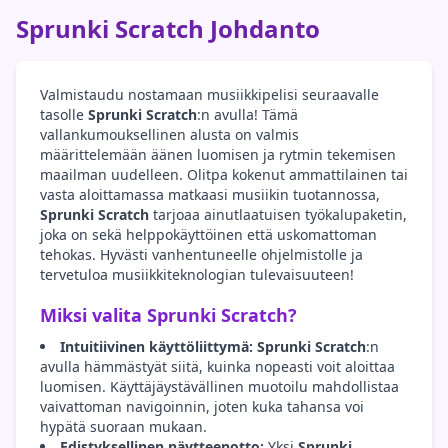
Sprunki Scratch Johdanto
Valmistaudu nostamaan musiikkipelisi seuraavalle
tasolle
Sprunki Scratch
:n avulla! Tämä
vallankumouksellinen alusta on valmis
määrittelemään äänen luomisen ja rytmin tekemisen
maailman uudelleen. Olitpa kokenut ammattilainen tai
vasta aloittamassa matkaasi musiikin tuotannossa,
Sprunki Scratch
tarjoaa ainutlaatuisen työkalupaketin,
joka on sekä helppokäyttöinen että uskomattoman
tehokas. Hyvästi vanhentuneelle ohjelmistolle ja
tervetuloa musiikkiteknologian tulevaisuuteen!
Miksi valita Sprunki Scratch?
Intuitiivinen käyttöliittymä:
Sprunki Scratch
:n
avulla hämmästyät siitä, kuinka nopeasti voit aloittaa
luomisen. Käyttäjäystävällinen muotoilu mahdollistaa
vaivattoman navigoinnin, joten kuka tahansa voi
hypätä suoraan mukaan.
Edistyksellinen näytteenotto:
Yksi
Sprunki