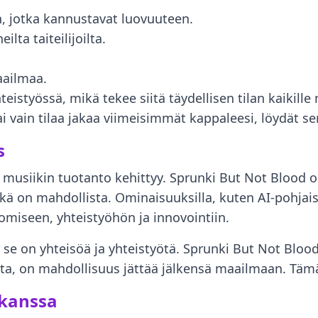
n, jotka kannustavat luovuuteen.
lta taiteilijoilta.
aailmaa.
eistyössä, mikä tekee siitä täydellisen tilan kaikille
i vain tilaa jakaa viimeisimmät kappaleesi, löydät sen
s
 musiikin tuotanto kehittyy. Sprunki But Not Blood 
ikä on mahdollista. Ominaisuuksilla, kuten AI-pohjais
 luomiseen, yhteistyöhön ja innovointiin.
; se on yhteisöä ja yhteistyötä. Sprunki But Not Bloo
umatta, on mahdollisuus jättää jälkensä maailmaan. T
 kanssa