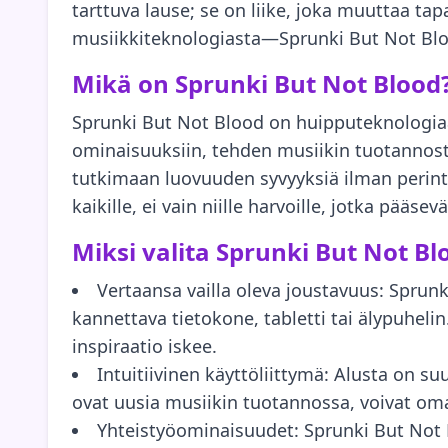
tarttuva lause; se on liike, joka muuttaa tapa
musiikkiteknologiasta—Sprunki But Not Blo
Mikä on Sprunki But Not Blood
Sprunki But Not Blood on huipputeknologiaa 
ominaisuuksiin, tehden musiikin tuotannosta
tutkimaan luovuuden syvyyksiä ilman perintei
kaikille, ei vain niille harvoille, jotka pääsevä
Miksi valita Sprunki But Not Bl
Vertaansa vailla oleva joustavuus: Sprunk
kannettava tietokone, tabletti tai älypuhelin
inspiraatio iskee.
Intuitiivinen käyttöliittymä: Alusta on su
ovat uusia musiikin tuotannossa, voivat oma
Yhteistyöominaisuudet: Sprunki But Not 