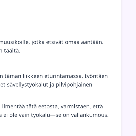
 muusikoille, jotka etsivät omaa ääntään.
 täältä.
on tämän liikkeen eturintamassa, työntäen
et sävellystyökalut ja pilvipohjainen
d ilmentää tätä eetosta, varmistaen, että
ämä ei ole vain työkalu—se on vallankumous.