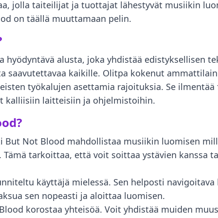
a, jolla taiteilijat ja tuottajat lähestyvät musiikin lu
od on täällä muuttamaan pelin.
?
hyödyntävä alusta, joka yhdistää edistyksellisen tek
 saavutettavaa kaikille. Olitpa kokenut ammattilaine
sten työkalujen asettamia rajoituksia. Se ilmentää f
t kalliisiin laitteisiin ja ohjelmistoihin.
ood?
i But Not Blood mahdollistaa musiikin luomisen millä 
. Tämä tarkoittaa, että voit soittaa ystävien kanssa 
unniteltu käyttäjä mielessä. Sen helposti navigoitava 
ksua sen nopeasti ja aloittaa luomisen.
Blood korostaa yhteisöä. Voit yhdistää muiden muusi