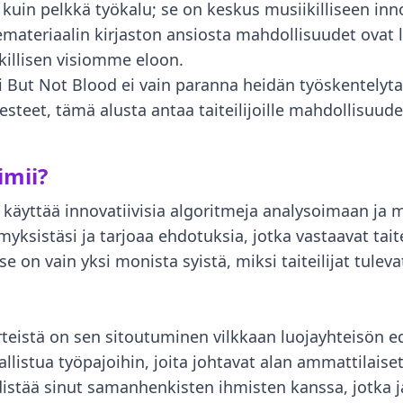
uin pelkkä työkalu; se on keskus musiikilliseen inn
temateriaalin kirjaston ansiosta mahdollisuudet ovat l
killisen visiomme eloon.
 But Not Blood ei vain paranna heidän työskentelytap
teet, tämä alusta antaa taiteilijoille mahdollisuuden
imii?
käyttää innovatiivisia algoritmeja analysoimaan ja 
ymyksistäsi ja tarjoaa ehdotuksia, jotka vastaavat tai
 on vain yksi monista syistä, miksi taiteilijat tulev
rteistä on sen sitoutuminen vilkkaan luojayhteisön edi
sallistua työpajoihin, joita johtavat alan ammattilais
istää sinut samanhenkisten ihmisten kanssa, jotka j