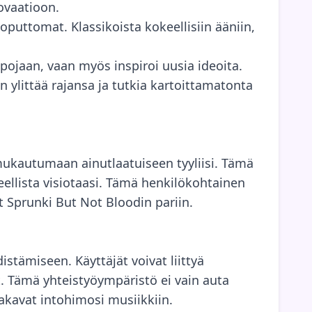
ovaatioon.
oputtomat. Klassikoista kokeellisiin ääniin,
ojaan, vaan myös inspiroi uusia ideoita.
 ylittää rajansa ja tutkia kartoittamatonta
mukautumaan ainutlaatuiseen tyyliisi. Tämä
teellista visiotaasi. Tämä henkilökohtainen
at Sprunki But Not Bloodin pariin.
stämiseen. Käyttäjät voivat liittyä
et. Tämä yhteistyöympäristö ei vain auta
akavat intohimosi musiikkiin.