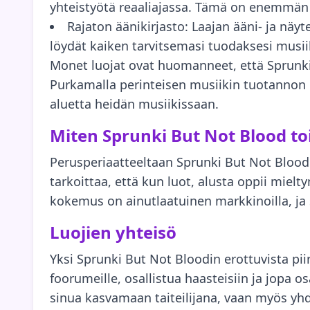
yhteistyötä reaaliajassa. Tämä on enemmän k
Rajaton äänikirjasto: Laajan ääni- ja näy
löydät kaiken tarvitsemasi tuodaksesi musii
Monet luojat ovat huomanneet, että Sprunki
Purkamalla perinteisen musiikin tuotannon es
aluetta heidän musiikissaan.
Miten Sprunki But Not Blood to
Perusperiaatteeltaan Sprunki But Not Blood 
tarkoittaa, että kun luot, alusta oppii mielt
kokemus on ainutlaatuinen markkinoilla, ja se
Luojien yhteisö
Yksi Sprunki But Not Bloodin erottuvista pii
foorumeille, osallistua haasteisiin ja jopa o
sinua kasvamaan taiteilijana, vaan myös yhd