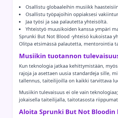
Osallistu globaaleihin musiikk haasteisii
Osallistu työpajoihin oppiaksesi vakiintunei
Jaa työsi ja saa palautetta yhteisöltä.
Yhteistyö muusikoiden kanssa ympäri m
Sprunki But Not Blood -yhteisö kukoistaa yht
Olitpa etsimässä palautetta, mentorointia ta
Musiikin tuotannon tulevaisuu
Kun teknologia jatkaa kehittymistään, myös
rajoja ja asettaen uusia standardeja sille, m
tallennus, taiteilijoilla on kaikki tarvittava
Musiikin tulevaisuus ei ole vain teknologiaa
jokaisella taiteilijalla, taitotasosta riipp
Aloita Sprunki But Not Bloodin