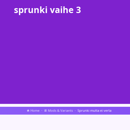
sprunki vaihe 3
Home
Mods & Variants
Sprunki mutta ei verta