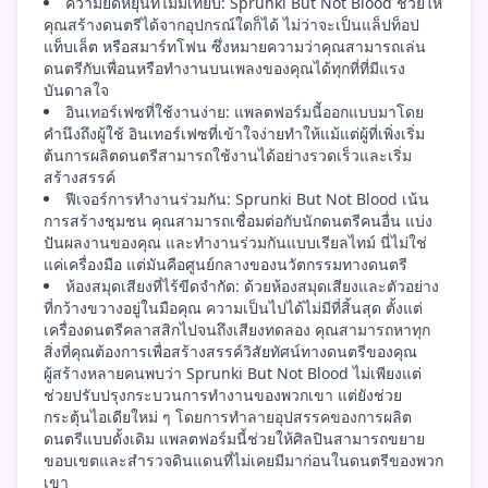
ความยืดหยุ่นที่ไม่มีเทียบ: Sprunki But Not Blood ช่วยให้
คุณสร้างดนตรีได้จากอุปกรณ์ใดก็ได้ ไม่ว่าจะเป็นแล็ปท็อป
แท็บเล็ต หรือสมาร์ทโฟน ซึ่งหมายความว่าคุณสามารถเล่น
ดนตรีกับเพื่อนหรือทำงานบนเพลงของคุณได้ทุกที่ที่มีแรง
บันดาลใจ
อินเทอร์เฟซที่ใช้งานง่าย: แพลตฟอร์มนี้ออกแบบมาโดย
คำนึงถึงผู้ใช้ อินเทอร์เฟซที่เข้าใจง่ายทำให้แม้แต่ผู้ที่เพิ่งเริ่ม
ต้นการผลิตดนตรีสามารถใช้งานได้อย่างรวดเร็วและเริ่ม
สร้างสรรค์
ฟีเจอร์การทำงานร่วมกัน: Sprunki But Not Blood เน้น
การสร้างชุมชน คุณสามารถเชื่อมต่อกับนักดนตรีคนอื่น แบ่ง
ปันผลงานของคุณ และทำงานร่วมกันแบบเรียลไทม์ นี่ไม่ใช่
แค่เครื่องมือ แต่มันคือศูนย์กลางของนวัตกรรมทางดนตรี
ห้องสมุดเสียงที่ไร้ขีดจำกัด: ด้วยห้องสมุดเสียงและตัวอย่าง
ที่กว้างขวางอยู่ในมือคุณ ความเป็นไปได้ไม่มีที่สิ้นสุด ตั้งแต่
เครื่องดนตรีคลาสสิกไปจนถึงเสียงทดลอง คุณสามารถหาทุก
สิ่งที่คุณต้องการเพื่อสร้างสรรค์วิสัยทัศน์ทางดนตรีของคุณ
ผู้สร้างหลายคนพบว่า Sprunki But Not Blood ไม่เพียงแต่
ช่วยปรับปรุงกระบวนการทำงานของพวกเขา แต่ยังช่วย
กระตุ้นไอเดียใหม่ ๆ โดยการทำลายอุปสรรคของการผลิต
ดนตรีแบบดั้งเดิม แพลตฟอร์มนี้ช่วยให้ศิลปินสามารถขยาย
ขอบเขตและสำรวจดินแดนที่ไม่เคยมีมาก่อนในดนตรีของพวก
เขา