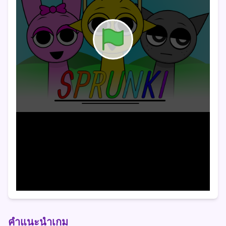
คำแนะนำเกม