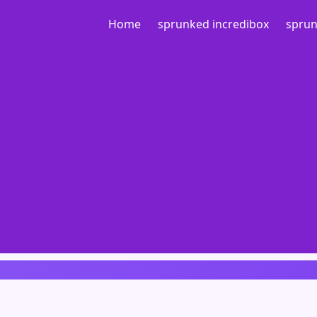
Home
sprunked incredibox
sprun