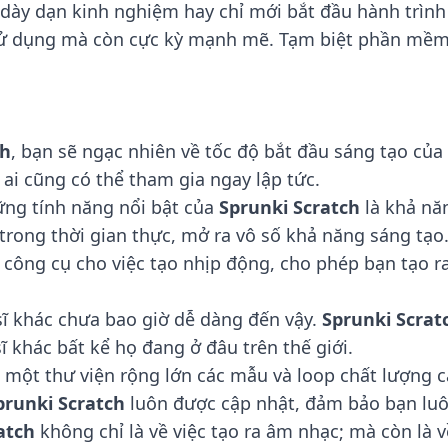
 dày dạn kinh nghiệm hay chỉ mới bắt đầu hành trìn
ử dụng mà còn cực kỳ mạnh mẽ. Tạm biệt phần mềm l
ch
, bạn sẽ ngạc nhiên về tốc độ bắt đầu sáng tạo của
ai cũng có thể tham gia ngay lập tức.
ng tính năng nổi bật của
Sprunki Scratch
là khả nă
trong thời gian thực, mở ra vô số khả năng sáng tạo
ông cụ cho việc tạo nhịp động, cho phép bạn tạo ra 
sĩ khác chưa bao giờ dễ dàng đến vậy.
Sprunki Scrat
 khác bất kể họ đang ở đâu trên thế giới.
 một thư viện rộng lớn các mẫu và loop chất lượng 
prunki Scratch
luôn được cập nhật, đảm bảo bạn luôn
atch
không chỉ là về việc tạo ra âm nhạc; mà còn là v