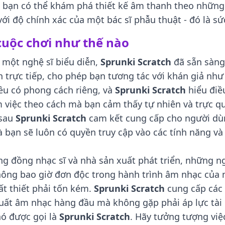
à bạn có thể khám phá thiết kế âm thanh theo những
ới độ chính xác của một bác sĩ phẫu thuật - đó là 
cuộc chơi như thế nào
 một nghệ sĩ biểu diễn,
Sprunki Scratch
đã sẵn sàng
ễn trực tiếp, cho phép bạn tương tác với khán giả như
u có phong cách riêng, và
Sprunki Scratch
hiểu điề
m việc theo cách mà bạn cảm thấy tự nhiên và trực q
 sau
Sprunki Scratch
cam kết cung cấp cho người dù
 bạn sẽ luôn có quyền truy cập vào các tính năng và 
 đồng nhạc sĩ và nhà sản xuất phát triển, những ng
hông bao giờ đơn độc trong hành trình âm nhạc của 
t thiết phải tốn kém.
Sprunki Scratch
cung cấp các 
xuất âm nhạc hàng đầu mà không gặp phải áp lực tài 
nó được gọi là
Sprunki Scratch
. Hãy tưởng tượng việ