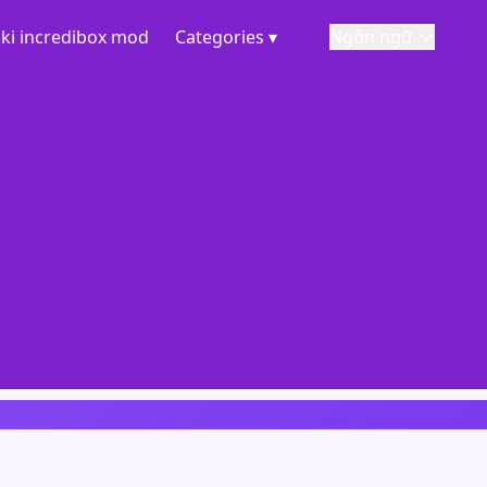
ki incredibox mod
Categories ▾
Ngôn ngữ