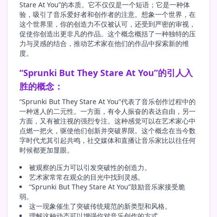
Stare At You”的本质。它不仅仅是一个短语；它是一种体
验，吸引了音乐爱好者和创作者的注意。想象一个世界，在
这个世界里，你的创造力不仅被认可，还受到严密的审视，
促使你创造出更非凡的作品。这个概念概括了一种独特的压
力与灵感的结合，推动艺术家在他们的作品中探索新的维
度。
“Sprunki But They Stare At You”的引人入
胜的概念：
“Sprunki But They Stare At You”代表了音乐创作过程中的
一种迷人的二元性。一方面，有令人振奋的表达自由，另一
方面，又有被注视的强烈专注。这种感觉可以在艺术家心中
点燃一把火，驱使他们创新并突破界限。这个概念在当今数
字时代尤其引起共鸣，社交媒体和直播让音乐家比以往任何
时候都更加显眼。
被观察的压力可以引发突破性的创造力。
艺术家常常在观众的目光中找到灵感。
“Sprunki But They Stare At You”鼓励音乐家接受脆
弱。
这一现象催生了突破传统规范的新类型和风格。
理解这种动态可以增强你对音乐创作的方式。