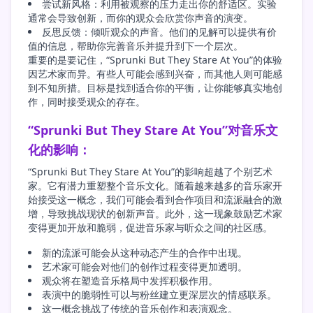
尝试新风格：利用被观察的压力走出你的舒适区。实验
通常会导致创新，而你的观众会欣赏你声音的演变。
反思反馈：倾听观众的声音。他们的见解可以提供有价
值的信息，帮助你完善音乐并提升到下一个层次。
重要的是要记住，“Sprunki But They Stare At You”的体验
因艺术家而异。有些人可能会感到兴奋，而其他人则可能感
到不知所措。目标是找到适合你的平衡，让你能够真实地创
作，同时接受观众的存在。
“Sprunki But They Stare At You”对音乐文
化的影响：
“Sprunki But They Stare At You”的影响超越了个别艺术
家。它有潜力重塑整个音乐文化。随着越来越多的音乐家开
始接受这一概念，我们可能会看到合作项目和流派融合的激
增，导致挑战现状的创新声音。此外，这一现象鼓励艺术家
变得更加开放和脆弱，促进音乐家与听众之间的社区感。
新的流派可能会从这种动态产生的合作中出现。
艺术家可能会对他们的创作过程变得更加透明。
观众将在塑造音乐格局中发挥积极作用。
表演中的脆弱性可以与粉丝建立更深层次的情感联系。
这一概念挑战了传统的音乐创作和表演观念。