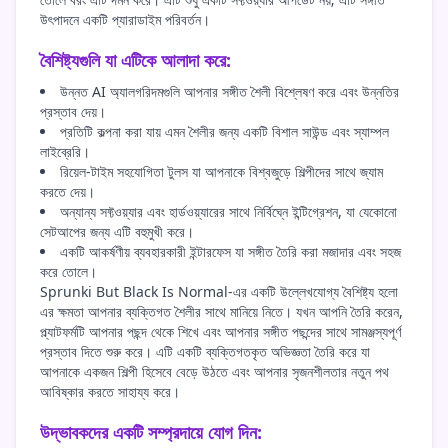
উৎপাদনে একটি প্যারাডাইম পরিবর্তন।
বৈশিষ্ট্যগুলি যা এটিকে আলাদা করে:
উন্নত AI অ্যালগরিদমগুলি আপনার সঙ্গীত শৈলী বিশ্লেষণ করে এবং উন্নতির
প্রস্তাব দেয়।
প্রতিটি কল্পনা করা যায় এমন শৈলীর জন্য একটি বিশাল সাউন্ড এবং স্যাম্পল
লাইব্রেরি।
রিয়েল-টাইম সহযোগিতা টুলস যা আপনাকে বিশ্বজুড়ে শিল্পীদের সাথে জ্যাম
করতে দেয়।
অন্যান্য সফ্টওয়্যার এবং হার্ডওয়্যারের সাথে নির্বিঘ্নে ইন্টিগ্রেশন, যা যেকোনো
সেটআপের জন্য এটি বহুমুখী করে।
একটি আকর্ষণীয় ব্যবহারকারী ইন্টারফেস যা সঙ্গীত তৈরি করা মজাদার এবং সহজ
করে তোলে।
Sprunki But Black Is Normal-এর একটি উল্লেখযোগ্য বৈশিষ্ট্য হলো
এর ক্ষমতা আপনার ব্যক্তিগত শৈলীর সাথে মানিয়ে নিতে। যখন আপনি তৈরি করেন,
প্ল্যাটফর্মটি আপনার পছন্দ থেকে শিখে এবং আপনার সঙ্গীত পছন্দের সাথে সামঞ্জস্যপূর্ণ
প্রস্তাব দিতে শুরু করে। এটি একটি ব্যক্তিগতকৃত অভিজ্ঞতা তৈরি করে যা
আপনাকে একজন শিল্পী হিসেবে বেড়ে উঠতে এবং আপনার সৃজনশীলতার নতুন পথ
আবিষ্কার করতে সাহায্য করে।
উদ্ভাবকদের একটি সম্প্রদায়ে যোগ দিন: