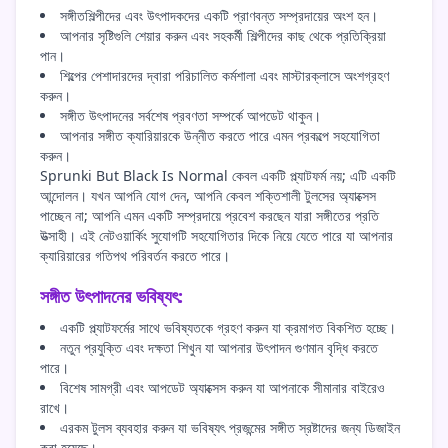
সঙ্গীতশিল্পীদের এবং উৎপাদকদের একটি প্রাণবন্ত সম্প্রদায়ের অংশ হন।
আপনার সৃষ্টিগুলি শেয়ার করুন এবং সহকর্মী শিল্পীদের কাছ থেকে প্রতিক্রিয়া
পান।
শিল্পের পেশাদারদের দ্বারা পরিচালিত কর্মশালা এবং মাস্টারক্লাসে অংশগ্রহণ
করুন।
সঙ্গীত উৎপাদনের সর্বশেষ প্রবণতা সম্পর্কে আপডেট থাকুন।
আপনার সঙ্গীত ক্যারিয়ারকে উন্নীত করতে পারে এমন প্রকল্পে সহযোগিতা
করুন।
Sprunki But Black Is Normal কেবল একটি প্ল্যাটফর্ম নয়; এটি একটি
আন্দোলন। যখন আপনি যোগ দেন, আপনি কেবল শক্তিশালী টুলসের অ্যাক্সেস
পাচ্ছেন না; আপনি এমন একটি সম্প্রদায়ে প্রবেশ করছেন যারা সঙ্গীতের প্রতি
উত্সাহী। এই নেটওয়ার্কিং সুযোগটি সহযোগিতার দিকে নিয়ে যেতে পারে যা আপনার
ক্যারিয়ারের গতিপথ পরিবর্তন করতে পারে।
সঙ্গীত উৎপাদনের ভবিষ্যৎ:
একটি প্ল্যাটফর্মের সাথে ভবিষ্যতকে গ্রহণ করুন যা ক্রমাগত বিকশিত হচ্ছে।
নতুন প্রযুক্তি এবং দক্ষতা শিখুন যা আপনার উৎপাদন গুণমান বৃদ্ধি করতে
পারে।
বিশেষ সামগ্রী এবং আপডেট অ্যাক্সেস করুন যা আপনাকে সীমানার বাইরেও
রাখে।
এরকম টুলস ব্যবহার করুন যা ভবিষ্যৎ প্রজন্মের সঙ্গীত স্রষ্টাদের জন্য ডিজাইন
করা হয়েছে।