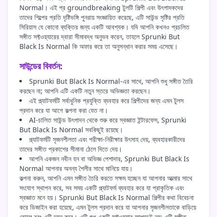
Normal। এই প্র groundbreaking টুলটি শিল্পী এবং উৎপাদকদের
তাদের শিল্পের প্রতি দৃষ্টিভঙ্গি পুনরায় সংজ্ঞায়িত করেছে, এটি সাউন্ড সৃষ্টির প্রতি
সিরিয়াস যে কোনো ব্যক্তির জন্য একটি আবশ্যক। যদি আপনি কখনও প্রচলিত
সঙ্গীত সফ্টওয়্যারের দ্বারা সীমাবদ্ধ অনুভব করেন, তাহলে Sprunki But
Black Is Normal কি অফার করে তা অনুসন্ধান করার সময় এসেছে।
সাউন্ডের বিবর্তন:
Sprunki But Black Is Normal-এর সাথে, আপনি শুধু সঙ্গীত তৈরি
করছেন না; আপনি এটি একটি নতুন স্তরে অভিজ্ঞতা করছেন।
এই প্ল্যাটফর্মটি সর্বাধুনিক প্রযুক্তি ব্যবহার করে শিল্পীদের জন্য এমন টুলস
প্রদান করে যা আগে কল্পনা করা যেত না।
AI-চালিত সাউন্ড উৎপাদন থেকে শুরু করে স্বজ্ঞাত ইন্টারফেস, Sprunki
But Black Is Normal সবকিছুই রয়েছে।
প্ল্যাটফর্মটি সৃজনশীলতা এবং পরীক্ষা-নিরীক্ষার উৎসাহ দেয়, ব্যবহারকারীদের
তাদের সঙ্গীত প্রকাশের সীমানা ঠেলে দিতে দেয়।
আপনি একজন নবীন হন বা অভিজ্ঞ পেশাদার, Sprunki But Black Is
Normal আপনার অনন্য শৈলীর সাথে মানিয়ে যায়।
কল্পনা করুন, আপনি এমন সঙ্গীত তৈরি করতে সক্ষম হচ্ছেন যা আপনার আত্মার সাথে
সংযোগ স্থাপন করে, সব সময় একটি প্ল্যাটফর্ম ব্যবহার করে যা প্রাকৃতিক এবং
স্বজ্ঞাত মনে হয়। Sprunki But Black Is Normal শিল্পীর কথা বিবেচনা
করে ডিজাইন করা হয়েছে, এমন টুলস প্রদান করে যা আপনার সৃজনশীলতাকে বাড়িয়ে
তোলে বরং এটি দমন করে। এটি শুধু একটি সফ্টওয়্যার আপডেট নয়; এটি সঙ্গীত