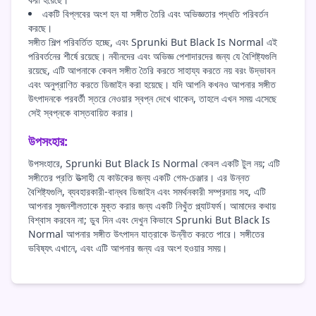
একটি বিপ্লবের অংশ হন যা সঙ্গীত তৈরি এবং অভিজ্ঞতার পদ্ধতি পরিবর্তন
করছে।
সঙ্গীত শিল্প পরিবর্তিত হচ্ছে, এবং Sprunki But Black Is Normal এই
পরিবর্তনের শীর্ষে রয়েছে। নবীনদের এবং অভিজ্ঞ পেশাদারদের জন্য যে বৈশিষ্ট্যগুলি
রয়েছে, এটি আপনাকে কেবল সঙ্গীত তৈরি করতে সাহায্য করতে নয় বরং উদ্ভাবন
এবং অনুপ্রাণিত করতে ডিজাইন করা হয়েছে। যদি আপনি কখনও আপনার সঙ্গীত
উৎপাদনকে পরবর্তী স্তরে নেওয়ার স্বপ্ন দেখে থাকেন, তাহলে এখন সময় এসেছে
সেই স্বপ্নকে বাস্তবায়িত করার।
উপসংহার:
উপসংহারে, Sprunki But Black Is Normal কেবল একটি টুল নয়; এটি
সঙ্গীতের প্রতি উত্সাহী যে কাউকের জন্য একটি গেম-চেঞ্জার। এর উন্নত
বৈশিষ্ট্যগুলি, ব্যবহারকারী-বান্ধব ডিজাইন এবং সমর্থনকারী সম্প্রদায় সহ, এটি
আপনার সৃজনশীলতাকে মুক্ত করার জন্য একটি নিখুঁত প্ল্যাটফর্ম। আমাদের কথায়
বিশ্বাস করবেন না; ডুব দিন এবং দেখুন কিভাবে Sprunki But Black Is
Normal আপনার সঙ্গীত উৎপাদন যাত্রাকে উন্নীত করতে পারে। সঙ্গীতের
ভবিষ্যৎ এখানে, এবং এটি আপনার জন্য এর অংশ হওয়ার সময়।