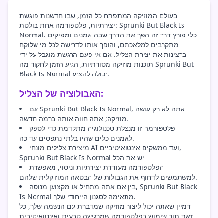
בעולם המוזיקה המתפתח כל הזמן, שבו חדשנות פוגשת
יצירתיות, פלטפורמה אחת בולטת: Sprunki But Black Is
Normal. כלי פורץ דרך זה הפך את הדרך שבה אמנים ומפיקים
מתקרבים למלאכתם, והופך אותו לדרישה לכל מי שלוקח
ברצינות את יצירת הצליל. אם אי פעם הרגשת מוגבל על ידי
תוכנות מוזיקה מסורתיות, הגיע הזמן לחקור מה Sprunki But
Black Is Normal יכולה להציע.
האבולוציה של הצליל:
עם Sprunki But Black Is Normal, אתה לא רק עושה
מוזיקה; אתה חווה אותה ברמה חדשה.
פלטפורמה זו מנצלת טכנולוגיה מתקדמת כדי לספק
לאמנים כלים שהיו בלתי נתפסים עד כה.
מיצירת צלילים מונחי AI ועד ממשקים אינטואיטיביים,
Sprunki But Black Is Normal יש את הכל.
הפלטפורמה מעודדת יצירתיות וניסוי, מאפשרת
למשתמשים לדחוף את הגבולות של הבטאה המוזיקלית שלהם.
בין אם אתה מתחיל או מקצוען מנוסה, Sprunki But Black
Is Normal מתאימה לסגנון הייחודי שלך.
דמיין שאתה יכול ליצור מוזיקה שמדברת עם הנשמה שלך, כל
זאת תוך שימוש בפלטפורמה שמרגישה טבעית ואינטואיטיבית.