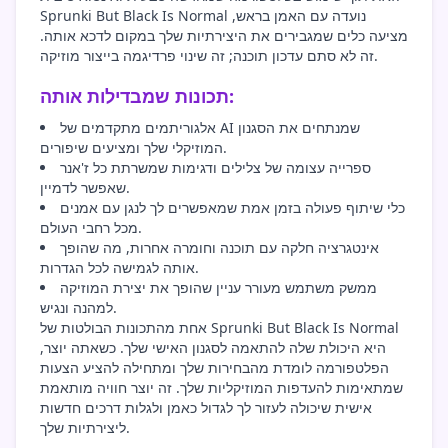
Sprunki But Black Is Normal נועדה עם האמן בראש,
מציעה כלים שמגבירים את היצירתיות שלך במקום לדכא אותה.
זה לא סתם עדכון תוכנה; זה שינוי פרדיגמה בייצור מוזיקה.
תכונות שמבדילות אותה:
אלגוריתמים מתקדמים של AI שמנתחים את הסגנון
המוזיקלי שלך ומציעים שיפורים.
ספרייה עצומה של צלילים ודגימות שמשרתת כל ז'אנר
שאפשר לדמיין.
כלי שיתוף פעולה בזמן אמת שמאפשרים לך לנגן עם אמנים
מכל רחבי העולם.
אינטגרציה חלקה עם תוכנה וחומרה אחרות, מה שהופך
אותה לגמישה לכל הגדרות.
ממשק משתמש מעורר עניין שהופך את יצירת המוזיקה
למהנה ונגיש.
אחת מהתכונות הבולטות של Sprunki But Black Is Normal
היא היכולת שלה להתאמה לסגנון האישי שלך. כשאתה יוצר,
הפלטפורמה לומדת מהבחירות שלך ומתחילה להציע הצעות
שמתאימות להעדפות המוזיקליות שלך. זה יוצר חוויה מותאמת
אישית שיכולה לעזור לך לגדול כאמן ולגלות דרכים חדשות
ליצירתיות שלך.