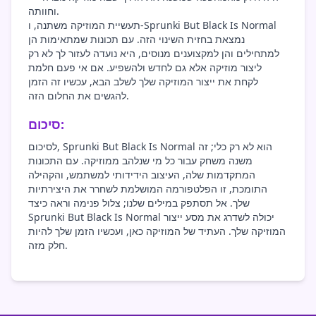
וחוותה.
תעשיית המוזיקה משתנה, ו-Sprunki But Black Is Normal
נמצאת בחזית השינוי הזה. עם תכונות שמתאימות הן
למתחילים והן למקצוענים מנוסים, היא נועדה לעזור לך לא רק
ליצור מוזיקה אלא גם לחדש ולהשפיע. אם אי פעם חלמת
לקחת את ייצור המוזיקה שלך לשלב הבא, עכשיו זה הזמן
להגשים את החלום הזה.
סיכום:
לסיכום, Sprunki But Black Is Normal הוא לא רק כלי; זה
משנה משחק עבור כל מי שנלהב ממוזיקה. עם התכונות
המתקדמות שלה, העיצוב הידידותי למשתמש, והקהילה
התומכת, זו הפלטפורמה המושלמת לשחרר את היצירתיות
שלך. אל תסתפק במילים שלנו; צלול פנימה וראה כיצד
Sprunki But Black Is Normal יכולה לשדרג את מסע ייצור
המוזיקה שלך. העתיד של המוזיקה כאן, ועכשיו הזמן שלך להיות
חלק מזה.