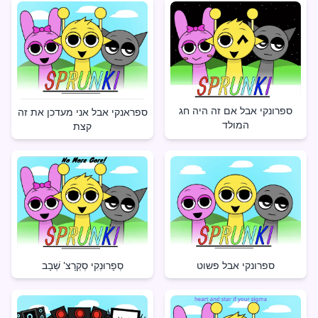
ספרונקי אבל אם זה היה חג
ספראנקי אבל אני מעדכן את זה
המולד
קצת
ספרונקי אבל פשוט
סְפָרוּנְקִי סְקְרָצ' שְׁבָב