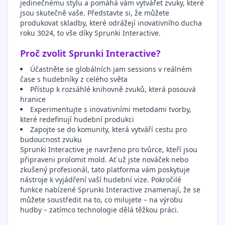
jedinečnému stylu a pomáhá vám vytvářet zvuky, které
jsou skutečně vaše. Představte si, že můžete
produkovat skladby, které odrážejí inovativního ducha
roku 3024, to vše díky Sprunki Interactive.
Proč zvolit Sprunki Interactive?
Účastněte se globálních jam sessions v reálném
čase s hudebníky z celého světa
Přístup k rozsáhlé knihovně zvuků, která posouvá
hranice
Experimentujte s inovativními metodami tvorby,
které redefinují hudební produkci
Zapojte se do komunity, která vytváří cestu pro
budoucnost zvuku
Sprunki Interactive je navrženo pro tvůrce, kteří jsou
připraveni prolomit mold. Ať už jste nováček nebo
zkušený profesionál, tato platforma vám poskytuje
nástroje k vyjádření vaší hudební vize. Pokročilé
funkce nabízené Sprunki Interactive znamenají, že se
můžete soustředit na to, co milujete – na výrobu
hudby – zatímco technologie dělá těžkou práci.