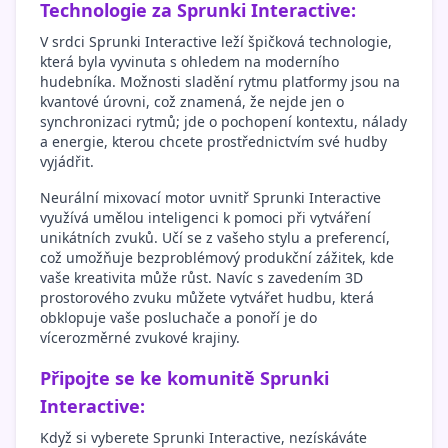
Technologie za Sprunki Interactive:
V srdci Sprunki Interactive leží špičková technologie,
která byla vyvinuta s ohledem na moderního
hudebníka. Možnosti sladění rytmu platformy jsou na
kvantové úrovni, což znamená, že nejde jen o
synchronizaci rytmů; jde o pochopení kontextu, nálady
a energie, kterou chcete prostřednictvím své hudby
vyjádřit.
Neurální mixovací motor uvnitř Sprunki Interactive
využívá umělou inteligenci k pomoci při vytváření
unikátních zvuků. Učí se z vašeho stylu a preferencí,
což umožňuje bezproblémový produkční zážitek, kde
vaše kreativita může růst. Navíc s zavedením 3D
prostorového zvuku můžete vytvářet hudbu, která
obklopuje vaše posluchače a ponoří je do
vícerozměrné zvukové krajiny.
Připojte se ke komunitě Sprunki
Interactive:
Když si vyberete Sprunki Interactive, nezískáváte