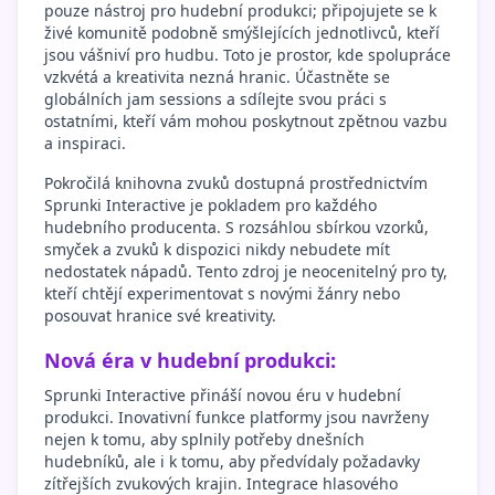
pouze nástroj pro hudební produkci; připojujete se k
živé komunitě podobně smýšlejících jednotlivců, kteří
jsou vášniví pro hudbu. Toto je prostor, kde spolupráce
vzkvétá a kreativita nezná hranic. Účastněte se
globálních jam sessions a sdílejte svou práci s
ostatními, kteří vám mohou poskytnout zpětnou vazbu
a inspiraci.
Pokročilá knihovna zvuků dostupná prostřednictvím
Sprunki Interactive je pokladem pro každého
hudebního producenta. S rozsáhlou sbírkou vzorků,
smyček a zvuků k dispozici nikdy nebudete mít
nedostatek nápadů. Tento zdroj je neocenitelný pro ty,
kteří chtějí experimentovat s novými žánry nebo
posouvat hranice své kreativity.
Nová éra v hudební produkci:
Sprunki Interactive přináší novou éru v hudební
produkci. Inovativní funkce platformy jsou navrženy
nejen k tomu, aby splnily potřeby dnešních
hudebníků, ale i k tomu, aby předvídaly požadavky
zítřejších zvukových krajin. Integrace hlasového