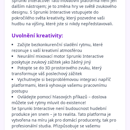
Sprunki Interactive! Tato inovativní platforma není jen
dalším nástrojem; je to změna hry ve světě zvukového
designu. S Sprunki Interactive vstupujete do
pokročilého světa kreativity, který pozvedne vaši
hudbu na výšiny, které jste si nikdy nepředstavovali.
Uvolnění kreativity:
Zažijte bezkonkurenční sladění rytmu, které
rezonuje s vaší kreativní atmosférou
Neurální mixovací motor Sprunki Interactive
poskytuje zvukový zážitek jako žádný jiný
Potopte se do 3D prostorového zvuku, který
transformuje váš poslechový zážitek
Vychutnejte si bezproblémovou integraci napříč
platformami, která vyhovuje vašemu pracovnímu
postupu
Ovládejte pomocí hlasových příkazů – doslova
můžete své rytmy mluvit do existence!
Se Sprunki Interactive není budoucnost hudební
produkce jen snem – je to realita. Tato platforma je
vytvořena na míru jak pro domácí producenty, tak pro
profesionální studia. Přizpůsobuje se vašemu