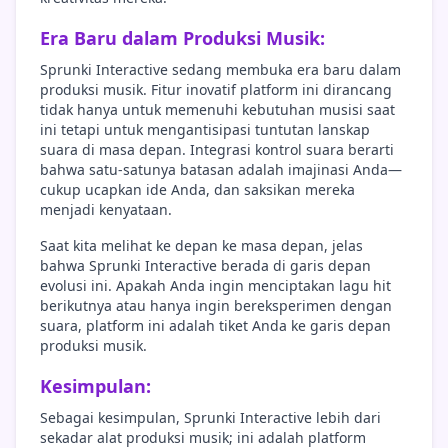
Era Baru dalam Produksi Musik:
Sprunki Interactive sedang membuka era baru dalam
produksi musik. Fitur inovatif platform ini dirancang
tidak hanya untuk memenuhi kebutuhan musisi saat
ini tetapi untuk mengantisipasi tuntutan lanskap
suara di masa depan. Integrasi kontrol suara berarti
bahwa satu-satunya batasan adalah imajinasi Anda—
cukup ucapkan ide Anda, dan saksikan mereka
menjadi kenyataan.
Saat kita melihat ke depan ke masa depan, jelas
bahwa Sprunki Interactive berada di garis depan
evolusi ini. Apakah Anda ingin menciptakan lagu hit
berikutnya atau hanya ingin bereksperimen dengan
suara, platform ini adalah tiket Anda ke garis depan
produksi musik.
Kesimpulan:
Sebagai kesimpulan, Sprunki Interactive lebih dari
sekadar alat produksi musik; ini adalah platform