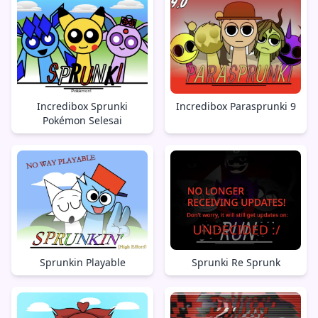
Incredibox Sprunki
Incredibox Parasprunki 9
Pokémon Selesai
Sprunkin Playable
Sprunki Re Sprunk