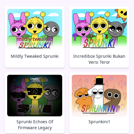
Mildly Tweaked Sprunki
Incredibox Sprunki Bukan
Versi Teror
Sprunki Echoes Of
Sprunkini1
Firmware Legacy