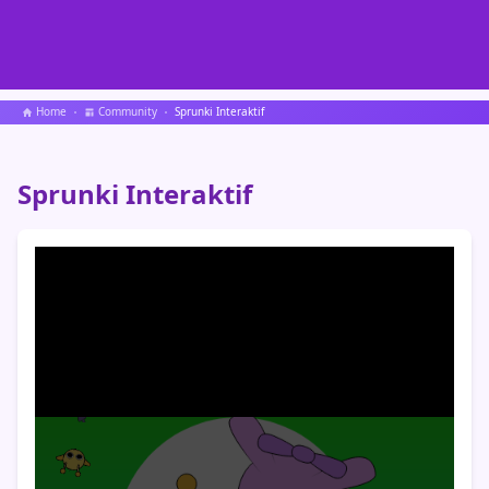
Home
Community
Sprunki Interaktif
Sprunki Interaktif