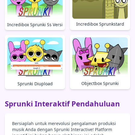
Incredibox Sprunkstard
Incredibox Sprunki Ss Versi
Objectbox Sprunki
Sprunki Diupload
Sprunki Interaktif Pendahuluan
Bersiaplah untuk merevolusi pengalaman produksi
musik Anda dengan Sprunki Interactive! Platform