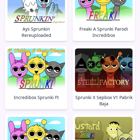
Ays Sprunkin
Freaki A Sprunki Parodi
Rereuploaded
Incredibox
Incredibox Sprunki Ft
Sprunki X Sepbox V1 Pabrik
Baja