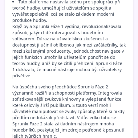
Tato platforma nastavila scénu pro spolupráci při
tvorbě hudby, umožňující uživatelům se spojit a
vytvářet společně, což se stalo základem moderní
produkce hudby.
Když byla Sprunki Fáze 1 vydána, revolucionalizovala
způsob, jakým lidé interagovali s hudebním
softwarem. Důraz na uživatelskou zkušenost a
dostupnost ji učinil oblíbenou jak mezi začátečníky, tak
mezi zkušenými producenty. Jednoduchost navigace v
jejích funkcích umožnila uživatelům ponořit se do
tvorby hudby, aniž by se cítili přehlceni. Sprunki Fáze
1 dokázala, že mocné nástroje mohou být uživatelsky
přívětivé.
Na úspěchu svého předchůdce Sprunki Fáze 2
významně rozšířila schopnosti platformy. Integrovala
sofistikovanější zvukové knihovny a vylepšené funkce,
které oslovily širší publikum. S touto verzí mohli
uživatelé manipulovat se zvuky způsoby, které si nikdy
předtím nedokázali představit. V důsledku toho se
Sprunki Fáze 2 stala základním nástrojem mnoha
hudebníků, poskytující jim zdroje potřebné k posunutí
jejich tvůrčích hranic.