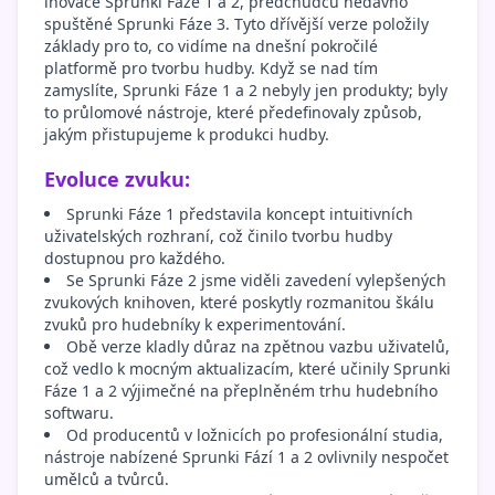
inovace Sprunki Fáze 1 a 2, předchůdců nedávno
spuštěné Sprunki Fáze 3. Tyto dřívější verze položily
základy pro to, co vidíme na dnešní pokročilé
platformě pro tvorbu hudby. Když se nad tím
zamyslíte, Sprunki Fáze 1 a 2 nebyly jen produkty; byly
to průlomové nástroje, které předefinovaly způsob,
jakým přistupujeme k produkci hudby.
Evoluce zvuku:
Sprunki Fáze 1 představila koncept intuitivních
uživatelských rozhraní, což činilo tvorbu hudby
dostupnou pro každého.
Se Sprunki Fáze 2 jsme viděli zavedení vylepšených
zvukových knihoven, které poskytly rozmanitou škálu
zvuků pro hudebníky k experimentování.
Obě verze kladly důraz na zpětnou vazbu uživatelů,
což vedlo k mocným aktualizacím, které učinily Sprunki
Fáze 1 a 2 výjimečné na přeplněném trhu hudebního
softwaru.
Od producentů v ložnicích po profesionální studia,
nástroje nabízené Sprunki Fází 1 a 2 ovlivnily nespočet
umělců a tvůrců.