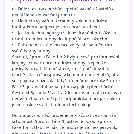
Důležitost naslouchání zpětné vazbě uživatelů a
neustálého zlepšování produktu.
Hodnota vytváření komunity kolem produkce
hudby, která podporuje spolupráci a sdílení.
Jak lze technologii využít k odstranění překážek a
učinit produkci hudby dostupnější pro každého.
Potřeba neustálé inovace ve rychle se měnícím
světě tvorby hudby.
Shrnutí, Sprunki Fáze 1 a 2 byly klíčové pro formování
krajiny softwaru pro produkci hudby. Nejen, že
poskytly uživatelům nástroje, které potřebovali k
tvorbě, ale také inspirovaly komunitu hudebníků, aby
se spojila a inovovala. Když přijímáme pokroky Sprunki
Fáze 3, je zásadní uznat přínosy jejích předchůdců.
Cesta od Sprunki Fáze 1 a 2 k současné platformě byla
neuvěřitelná a slouží jako připomínka toho, jak daleko
jsme došli ve světě hudební technologie.
Do budoucna, když budeme pokračovat ve zkoumání
schopností Sprunki Fáze 3, oslavme odkaz Sprunki
Fáze 1 a 2. Naučily nás, že hudba je víc než jen zvuk;
jde o spojení, kreativitu a komunitu. Ať už jste