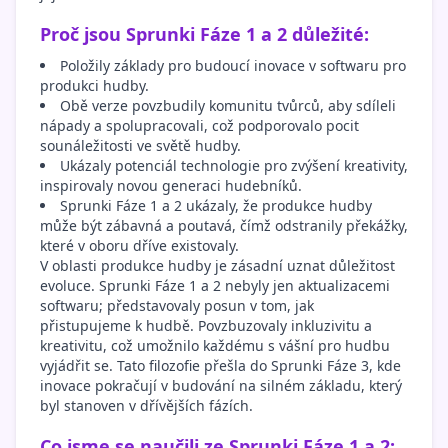
Proč jsou Sprunki Fáze 1 a 2 důležité:
Položily základy pro budoucí inovace v softwaru pro
produkci hudby.
Obě verze povzbudily komunitu tvůrců, aby sdíleli
nápady a spolupracovali, což podporovalo pocit
sounáležitosti ve světě hudby.
Ukázaly potenciál technologie pro zvýšení kreativity,
inspirovaly novou generaci hudebníků.
Sprunki Fáze 1 a 2 ukázaly, že produkce hudby
může být zábavná a poutavá, čímž odstranily překážky,
které v oboru dříve existovaly.
V oblasti produkce hudby je zásadní uznat důležitost
evoluce. Sprunki Fáze 1 a 2 nebyly jen aktualizacemi
softwaru; představovaly posun v tom, jak
přistupujeme k hudbě. Povzbuzovaly inkluzivitu a
kreativitu, což umožnilo každému s vášní pro hudbu
vyjádřit se. Tato filozofie přešla do Sprunki Fáze 3, kde
inovace pokračují v budování na silném základu, který
byl stanoven v dřívějších fázích.
Co jsme se naučili ze Sprunki Fáze 1 a 2: