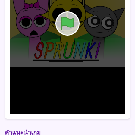
คำแนะนำเกม