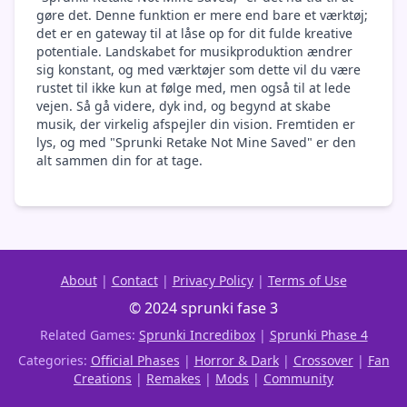
gøre det. Denne funktion er mere end bare et værktøj;
det er en gateway til at låse op for dit fulde kreative
potentiale. Landskabet for musikproduktion ændrer
sig konstant, og med værktøjer som dette vil du være
rustet til ikke kun at følge med, men også til at lede
vejen. Så gå videre, dyk ind, og begynd at skabe
musik, der virkelig afspejler din vision. Fremtiden er
lys, og med "Sprunki Retake Not Mine Saved" er den
alt sammen din for at tage.
About
|
Contact
|
Privacy Policy
|
Terms of Use
© 2024 sprunki fase 3
Related Games:
Sprunki Incredibox
|
Sprunki Phase 4
Categories:
Official Phases
|
Horror & Dark
|
Crossover
|
Fan
Creations
|
Remakes
|
Mods
|
Community