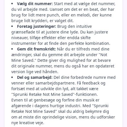
Vælg dit nummer:
Start med at vælge det nummer,
du vil arbejde med. Uanset om det er en beat, der har
brug for lidt mere punch, eller en melodi, der kunne
bruge lidt krydderi, er valget dit.
Foretag justeringer:
Brug den intuitive
grænseflade til at justere dine lyde. Du kan justere
niveauer, tilføje effekter eller endda skifte
instrumenter for at finde den perfekte kombination.
Gem dit fremskridt:
Når du er tilfreds med dine
ændringer, skal du gemme dit arbejde under "Not
Mine Saved." Dette giver dig mulighed for at bevare
dit originale nummer, mens du også har en opdateret
version lige ved hånden.
Del og samarbejd:
Del dine forbedrede numre med
venner eller samarbejdspartnere. Få feedback og
fortsæt med at udvikle din lyd, alt takket være
"Sprunki Retake Not Mine Saved"-funktionen.
Evnen til at genbesøge og forfine din musik er
afgørende i dagens hurtige industri. Med "Sprunki
Retake Not Mine Saved" skal du aldrig bekymre dig
om at miste din oprindelige vision, mens du udforsker
nye kreative veje.