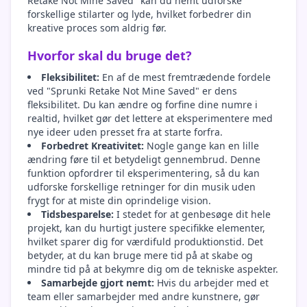
Retake Not Mine Saved" kan du nemt udforske
forskellige stilarter og lyde, hvilket forbedrer din
kreative proces som aldrig før.
Hvorfor skal du bruge det?
Fleksibilitet:
En af de mest fremtrædende fordele
ved "Sprunki Retake Not Mine Saved" er dens
fleksibilitet. Du kan ændre og forfine dine numre i
realtid, hvilket gør det lettere at eksperimentere med
nye ideer uden presset fra at starte forfra.
Forbedret Kreativitet:
Nogle gange kan en lille
ændring føre til et betydeligt gennembrud. Denne
funktion opfordrer til eksperimentering, så du kan
udforske forskellige retninger for din musik uden
frygt for at miste din oprindelige vision.
Tidsbesparelse:
I stedet for at genbesøge dit hele
projekt, kan du hurtigt justere specifikke elementer,
hvilket sparer dig for værdifuld produktionstid. Det
betyder, at du kan bruge mere tid på at skabe og
mindre tid på at bekymre dig om de tekniske aspekter.
Samarbejde gjort nemt:
Hvis du arbejder med et
team eller samarbejder med andre kunstnere, gør