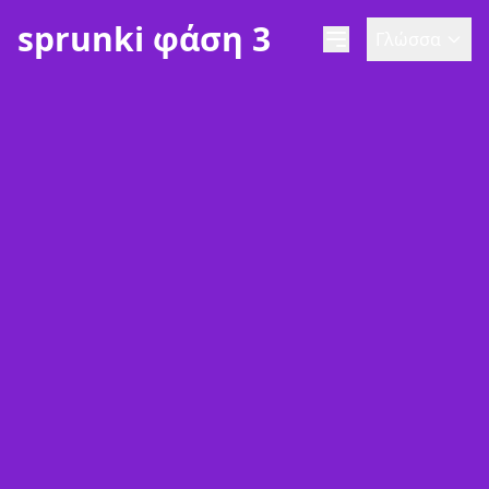
sprunki φάση 3
Γλώσσα