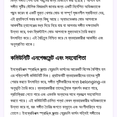
ভিন্ন সঙ্গীত শৈলী এবং পছন্দের জন্য ডিজাইন করা হয়েছে। আপনি যদি
সঙ্গীত সৃষ্টির মৌলিক বিষয়গুলি জানার জন্য একটি নির্দেশিত অভিজ্ঞতাকে
পছন্দ করেন বা একটি মুক্ত খেলার মোড যা সম্পূর্ণ সৃজনশীল স্বাধীনতা দেয়,
এই প্ল্যাটফর্মে সবার জন্য কিছু আছে। অ্যাডভেঞ্চার মোড আপনাকে
আকর্ষণীয় চ্যালেঞ্জের মধ্য দিয়ে নিয়ে যায় যা আপনার সঙ্গীত দক্ষতাগুলি
উন্নত করে, যখন ফ্রিস্টাইল মোড আপনাকে মুক্তভাবে তৈরি করতে
উৎসাহিত করে। এই বৈচিত্র্য নিশ্চিত করে যে ব্যবহারকারীরা আকর্ষিত এবং
অনুপ্রাণিত থাকে।
কমিউনিটি এনগেজমেন্ট এবং সহযোগিতা
ইনক্রেডিবক্স স্প্রাঙ্কি স্ক্র্যাচ ফ্রেন্ডলি ভার্সনের আরেকটি বিশেষ বৈশিষ্ট্য হল
এর শক্তিশালী কমিউনিটি দিক। প্ল্যাটফর্মটি ব্যবহারকারীদের তাদের সৃষ্টি
শেয়ার করতে উৎসাহিত করে, সঙ্গীত সৃষ্টিকারীদের মধ্যে belonging-এর
অনুভূতি তৈরি করে। ব্যবহারকারীরা তাদের ট্র্যাক প্রদর্শন করতে পারে,
প্রতিক্রিয়া পেতে পারে এবং এমনকি অন্যদের সাথে প্রকল্পে সহযোগিতা
করতে পারে। এই কমিউনিটি-চালিত পন্থা কেবল ব্যবহারকারীর অভিজ্ঞতাকে
উন্নত করে না, বরং সঙ্গীত তৈরির জগতে বন্ধুত্ব এবং অংশীদারিত্ব গড়ে
তোলে। ইনক্রেডিবক্স স্প্রাঙ্কি স্ক্র্যাচ ফ্রেন্ডলি ভার্সন সত্যিই সঙ্গীতের