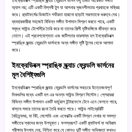
ইনক্রেডিবক্স স্প্রাঙ্কি স্ক্র্যাচ ফ্রেন্ডলি ভার্সন শুধু একটি আরেকটি সঙ্গীত
অ্যাপ নয়; এটি একটি বিপ্লবী টুল যা আপনার সৃজনশীলতার প্রবাহকে সক্রিয়
করে। প্ল্যাটফর্মের ডিজাইন গভীরতা হারানো ছাড়াই সরলতাকে গুরুত্ব দেয়।
ব্যবহারকারীরা সহজেই বিভিন্ন সঙ্গীত উপাদান মিশ্রণ করতে পারে, একটি
সমৃদ্ধ সাউন্ড টেপেস্ট্রি তৈরি করে যা তাদের শিল্পী দৃষ্টিভঙ্গিকে জীবন্ত করে
তোলে। এই প্রবেশযোগ্যতা এবং জটিলতার ভারসাম্য হল ইনক্রেডিবক্স
স্প্রাঙ্কি স্ক্র্যাচ ফ্রেন্ডলি ভার্সনকে অন্য সঙ্গীত সৃষ্টি টুলের থেকে আলাদা
করে।
ইনক্রেডিবক্স স্প্রাঙ্কি স্ক্র্যাচ ফ্রেন্ডলি ভার্সনের
মূল বৈশিষ্ট্যগুলি
ইনক্রেডিবক্স স্প্রাঙ্কি স্ক্র্যাচ ফ্রেন্ডলি ভার্সনের সবচেয়ে উত্তেজনাপূর্ণ
দিকগুলির মধ্যে একটি হল এর অনন্য সাউন্ড মিশ্রণ সিস্টেম। প্লেয়াররা
বিভিন্ন সঙ্গীত উপাদান একটি ভার্চুয়াল ইন্টারফেসে টেনে এনে ফেলতে পারে,
বাস্তব সময়ে তাদের রচনা তৈরি করতে পারে। সাউন্ড লাইব্রেরিটি
বৈচিত্র্যময়, যা বিট, মেলোডি এবং এফেক্টের একটি মিশ্রণ দেখায় যা সমস্ত
সঙ্গীতের স্বাদের জন্য উপযুক্ত। ফলস্বরূপ? একটি প্ল্যাটফর্ম যা অবিরাম
পরীক্ষার উৎসাহ দেয়, নিশ্চিত করে যে কোনও দুটি সঙ্গীত অভিজ্ঞতা কখনও