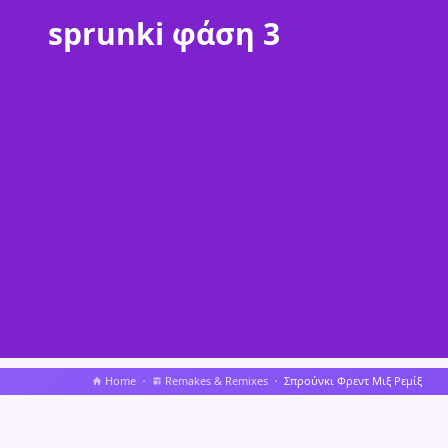
sprunki φάση 3
Home
Remakes & Remixes
Σπρούνκι Φρεντ Μιξ Ρεμίξ