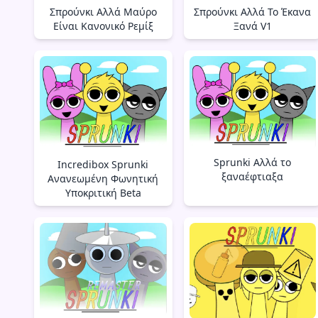
Σπρούνκι Αλλά Μαύρο
Σπρούνκι Αλλά Το Έκανα
Είναι Κανονικό Ρεμίξ
Ξανά V1
Sprunki Αλλά το
Incredibox Sprunki
ξαναέφτιαξα
Ανανεωμένη Φωνητική
Υποκριτική Beta