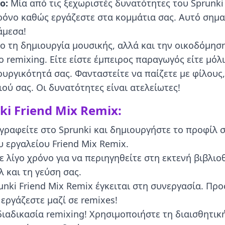
ο:
Μία από τις ξεχωριστές δυνατότητες του Sprunki 
όνο καθώς εργάζεστε στα κομμάτια σας. Αυτό σημαί
άμεσα!
ο τη δημιουργία μουσικής, αλλά και την οικοδόμησ
 remixing. Είτε είστε έμπειρος παραγωγός είτε μόλ
υργικότητά σας. Φανταστείτε να παίζετε με φίλους,
ιού σας. Οι δυνατότητες είναι ατελείωτες!
ki Friend Mix Remix:
γραφείτε στο Sprunki και δημιουργήστε το προφίλ 
 εργαλείου Friend Mix Remix.
 λίγο χρόνο για να περιηγηθείτε στη εκτενή βιβλιο
λ και τη γεύση σας.
unki Friend Mix Remix έγκειται στη συνεργασία. Πρ
εργάζεστε μαζί σε remixes!
ιαδικασία remixing! Χρησιμοποιήστε τη διαισθητικ