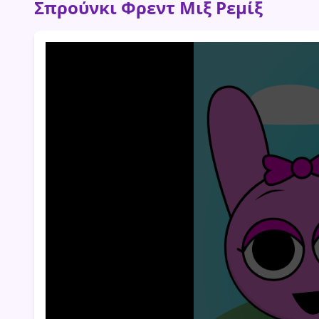
Σπρούνκι Φρεντ Μιξ Ρεμίξ