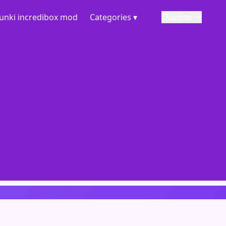
unki incredibox mod
Categories ▾
Γλώσσα